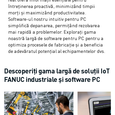
ROBOSHOT COSTUL TOTAL AL DEȚINERII
întreținerea proactivă, minimizând timpii
MAȘINI DE TĂIERE CU FIR EDM
morți și maximizând productivitatea.
ROBOCUT MAȘINI EDM DE TĂIERE CU FIR
Software-ul nostru intuitiv pentru PC
HARDWARE ROBOCUT
simplifică depanarea, permițând rezolvarea
SOFTWARE ROBOCUT
mai rapidă a problemelor. Explorați gama
ROBOCUT MENTENANȚĂ PREVENTIVĂ
noastră largă de software pentru PC pentru a
SUSTENABILITATE ROBOCUT
optimiza procesele de fabricație și a beneficia
SOLUȚII IIOT
de adevăratul potențial al echipamentelor dvs.
SOLUȚII SMART FACTORY
SOLUȚII SMART FACTORY DE CREȘTEREA EFICIENȚEI PRODUCȚIEI (I
ÎNREGISTRARE PRODUS » FANUC PORTAL
Descoperiți gama largă de soluții IoT
STUDII DE CAZ
FANUC industriale și software PC
SOLUȚII
INDUSTRII
TOATE INDUSTRIILE
AERONAUTICĂ
INDUSTRIA AUTO
VEHICULE ELECTRICE