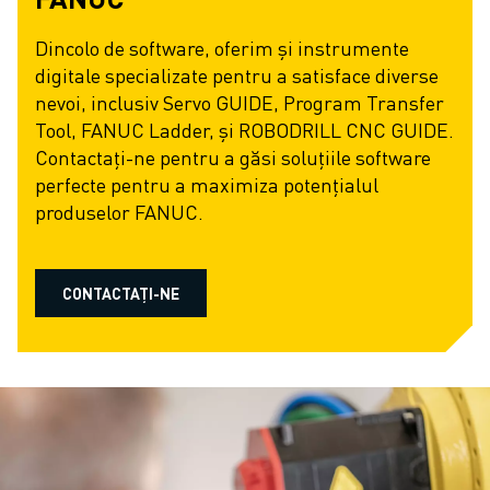
FANUC ACADEMY
SOLUȚII PENTRU INDUSTRII
Dincolo de software, oferim și instrumente
SOLUȚII EDUCAȚIONALE
digitale specializate pentru a satisface diverse
WORLDSKILLS ȘI TINERELE TALENTE
nevoi, inclusiv Servo GUIDE, Program Transfer
EVENIMENTE EDUCAȚIONALE
Tool, FANUC Ladder, și ROBODRILL CNC GUIDE.
ȘTIRI ȘI MEDIA
Contactați-ne pentru a găsi soluțiile software
ȘTIRI ȘI MEDIA
perfecte pentru a maximiza potențialul
EVENIMENTE
produselor FANUC.
EVENIMENTE EDUCAȚIONALE
DESPRE FANUC
DESPRE FANUC
CONTACTAȚI-NE
FANUC ÎN EUROPA
LOCAȚIILE NOASTRE
SUSTENABILITATE
CARIERĂ
PROIECTAȚI VIITORUL CU FANUC
ALĂTURAȚI-VĂ ECHIPEI FANUC » CARIERĂ