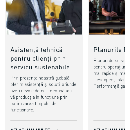
Asistență tehnică
Planurile 
pentru clienți prin
Planuri de service
servicii sustenabile
pentru operațiuni m
mai rapide și mai e
Prin prezența noastră globală,
Descoperiți planu
oferim asistență și soluții oriunde
Performanță gara
aveți nevoie de noi, menținându-
vă producția în funcțiune prin
optimizarea timpului de
funcționare.