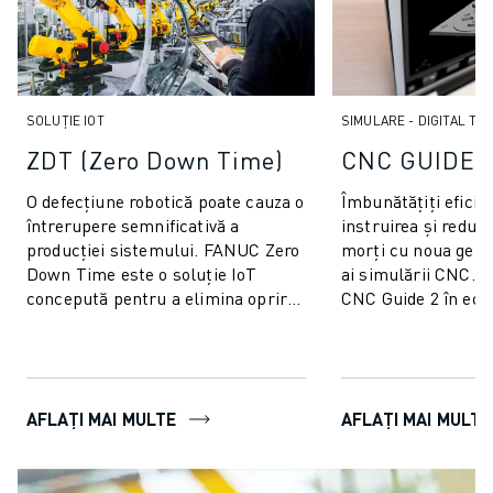
ELECTRONICĂ
ALIMENTE ȘI BĂUTURI
INDUSTRIE MEDICALĂ
MASE PLASTICE
SOLUȚIE IOT
SIMULARE - DIGITAL TW
DEPOZITARE, LOGISTICĂ, SERVICII POȘTALE
ZDT (Zero Down Time)
CNC GUIDE 
APLICAȚII
TOATE APLICAȚIILE
O defecțiune robotică poate cauza o
Îmbunătățiți eficie
PRELUCRARE ÎN 5 AXE
întrerupere semnificativă a
instruirea și reduce
producției sistemului. FANUC Zero
morți cu noua gener
SUDARE CU ARC
Down Time este o soluție IoT
ai simulării CNC. Încorporarea
ASAMBLARE
concepută pentru a elimina oprirea
CNC Guide 2 în eco
RECTIFICARE CNC
neprevăzută a producției și pentru
producție oferă b...
FREZARE CNC
...
STRUNJIRE CNC
FORARE ȘI TARODARE DE MARE VITEZĂ
AFLAȚI MAI MULTE
AFLAȚI MAI MULTE
INJECȚIE MASE PLASTICE
ASISTARE ROBOTIZATĂ
MANIPULAREA MATERIALELOR