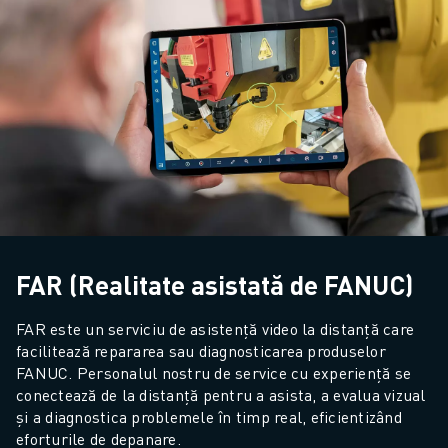
CONTACT
CONTACT
LOCAȚII
IMPRINT
FAR (Realitate asistată de FANUC)
FAR este un serviciu de asistență video la distanță care 
facilitează repararea sau diagnosticarea produselor 
FANUC. Personalul nostru de service cu experiență se 
conectează de la distanță pentru a asista, a evalua vizual 
și a diagnostica problemele în timp real, eficientizând 
eforturile de depanare.