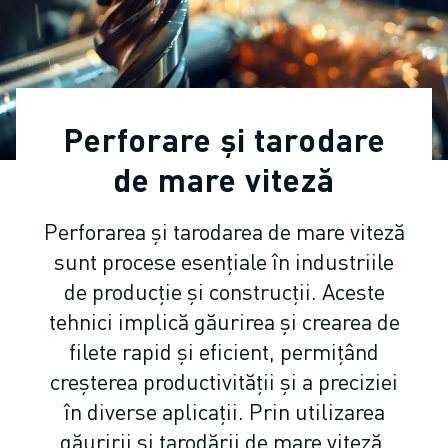
ROBOȚI COLABORATIVI
GAMA ROBOȚI
CONTROLERE ROBOȚI
ACCESORII ROBOȚI
SOFWARE ROBOȚI
Perforare și tarodare
SOFTWARE DE SIMULARE
PRODUSE DE ROBOTICĂ EDUCAȚIONALĂ
de mare viteză
AUTOMATIZAREA ROBOTICĂ
ROBOȚI SUDARE CU ARC ELECTRIC
Perforarea și tarodarea de mare viteză
ROBOȚI ARTICULAȚI
sunt procese esențiale în industriile
SERIA ARC MATE
de producție și construcții. Aceste
SERIA M-900
tehnici implică găurirea și crearea de
ROBOȚI DELTA
filete rapid și eficient, permițând
ROBOȚI INDUSTRIE ALIMENTARĂ ȘI CLEANROOM
ROBOȚI VOPSIRE
creșterea productivității și a preciziei
ROBOȚI PALETIZARE
în diverse aplicații. Prin utilizarea
ROBOȚI SCARA
găuririi și tarodării de mare viteză,