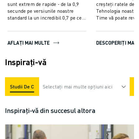
sunt extrem de rapide - de la 0,9
creșteți ratele de 
secunde pe versiunile noastre
Tehnologia noastră
standard la un incredibil 0,7 pe cele
Time vă poate revo
avansate. Tăiere la tăiere în...
producția prin red
semnificativă a dura
AFLAȚI MAI MULTE
DESCOPERIȚI MAI
Inspirați-vă
Studii De Caz
Selectați mai multe opțiuni aici
Industrii
Inspirați-vă din succesul altora