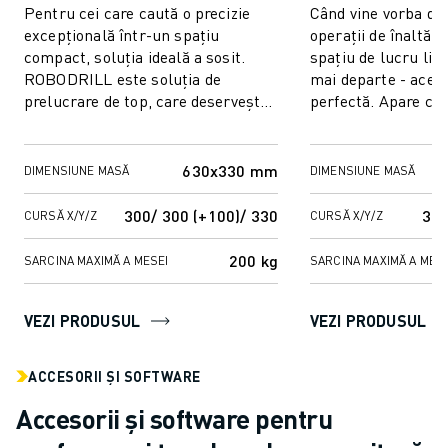
CONTACT
Pentru cei care caută o precizie
Când vine vorba de
CONTACT
excepțională într-un spațiu
operații de înaltă p
LOCAȚII
compact, soluția ideală a sosit.
spațiu de lucru lim
ROBODRILL este soluția de
mai departe - aceas
IMPRINT
prelucrare de top, care deservește
perfectă. Apare ca 
industrii precum ceasornicărie,
excepțională de prel
bijuterii,...
630x330 mm
DIMENSIUNE MASĂ
DIMENSIUNE MASĂ
300/ 300 (+100)/ 330
300
CURSĂ X/Y/Z
CURSĂ X/Y/Z
200 kg
SARCINA MAXIMĂ A MESEI
SARCINA MAXIMĂ A MESE
VEZI PRODUSUL
VEZI PRODUSUL
ACCESORII ȘI SOFTWARE
Accesorii și software pentru