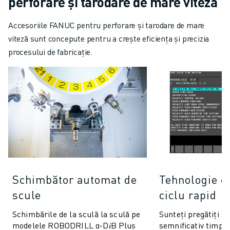
perforare și tarodare de mare viteză
Accesoriile FANUC pentru perforare și tarodare de mare
viteză sunt concepute pentru a crește eficiența și precizia
procesului de fabricație.
Schimbător automat de
Tehnologie c
scule
ciclu rapid
Schimbările de la sculă la sculă pe
Sunteți pregătiți să
modelele ROBODRILL α-D𝑖B Plus
semnificativ timpii 