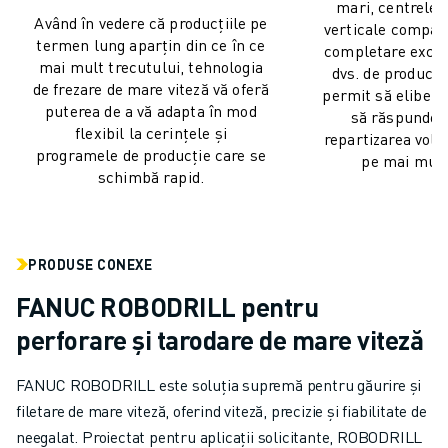
mari, centrele 
VOPSIRE
Având în vedere că producțiile pe
verticale compact
PALETIZARE
termen lung aparțin din ce în ce
completare excel
mai mult trecutului, tehnologia
SUDARE PRIN PUNCTE
dvs. de producți
de frezare de mare viteză vă oferă
INSPECȚIE VIDEO
permit să eliberaț
puterea de a vă adapta în mod
să răspundeți
TĂIEREA CU FIR EDM
flexibil la cerințele și
repartizarea volu
STUDII DE CAZ
programele de producție care se
pe mai mult
SERVICIU CLIENȚI
schimbă rapid.
RELAȚII CLIENȚI
FANUC PLANS
SUPORT TEHNIC ȘI ÎNTREȚINERE
PRODUSE CONEXE
ASISTENȚĂ TEHNICĂ LA DISTANȚĂ
FANUC ROBODRILL pentru
PIESE DE SCHIMB
REPARARE ȘI REFABRICARE
perforare și tarodare de mare viteză
INSTRUMENTE DIGITAL SERVICE
MAGAZIN ONLINE
FANUC ROBODRILL este soluția supremă pentru găurire și
DOWNLOAD CENTER » MYFANUC
filetare de mare viteză, oferind viteză, precizie și fiabilitate de
FORMARE ȘI EDUCAȚIE
neegalat. Proiectat pentru aplicații solicitante, ROBODRILL