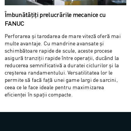
ROBOSHOT COSTUL TOTAL AL DEȚINERII
MAȘINI DE TĂIERE CU FIR EDM
Îmbunătățiți prelucrările mecanice cu
ROBOCUT MAȘINI EDM DE TĂIERE CU FIR
FANUC
HARDWARE ROBOCUT
SOFTWARE ROBOCUT
Perforarea și tarodarea de mare viteză oferă mai
ROBOCUT MENTENANȚĂ PREVENTIVĂ
multe avantaje. Cu mandrine avansate și
SUSTENABILITATE ROBOCUT
schimbătoare rapide de scule, aceste procese
SOLUȚII IIOT
asigură tranziții rapide între operații, ducând la
SOLUȚII SMART FACTORY
reducerea semnificativă a duratei ciclurilor și la
SOLUȚII SMART FACTORY DE CREȘTEREA EFICIENȚEI PRODUCȚIEI (I
creșterea randamentului. Versatilitatea lor le
ÎNREGISTRARE PRODUS » FANUC PORTAL
permite să facă față unei game largi de sarcini,
STUDII DE CAZ
ceea ce le face ideale pentru maximizarea
SOLUȚII
eficienței în spații compacte.
INDUSTRII
TOATE INDUSTRIILE
AERONAUTICĂ
INDUSTRIA AUTO
VEHICULE ELECTRICE