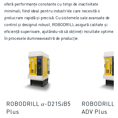
FANUC ACADEMY
oferă performanțe constante cu timpi de inactivitate
SOLUȚII PENTRU INDUSTRII
minimali, fiind ideal pentru industriile care necesită o
SOLUȚII EDUCAȚIONALE
prelucrare rapidă și precisă. Cu sistemele sale avansate de
WORLDSKILLS ȘI TINERELE TALENTE
control și designul robust, ROBODRILL asigură calitate și
EVENIMENTE EDUCAȚIONALE
eficiență superioare, ajutându-vă să obțineți rezultate optime
ȘTIRI ȘI MEDIA
în procesele dumneavoastră de producție.
ȘTIRI ȘI MEDIA
EVENIMENTE
EVENIMENTE EDUCAȚIONALE
DESPRE FANUC
DESPRE FANUC
FANUC ÎN EUROPA
LOCAȚIILE NOASTRE
SUSTENABILITATE
CARIERĂ
ROBODRILL 𝛼-D21S𝑖B5
ROBODRILL 
PROIECTAȚI VIITORUL CU FANUC
Plus
ADV Plus
ALĂTURAȚI-VĂ ECHIPEI FANUC » CARIERĂ