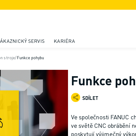
ÁKAZNICKÝ SERVIS
KARIÉRA
on stroje
/
Funkce pohybu
Funkce po
SDÍLET
Ve společnosti FANUC chá
ve světě CNC obrábění n
poskytují výjimečný výko