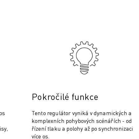
Pokročilé funkce
 os
Tento regulátor vyniká v dynamických a
komplexních pohybových scénářích - od
isy,
řízení tlaku a polohy až po synchronizaci
více os.