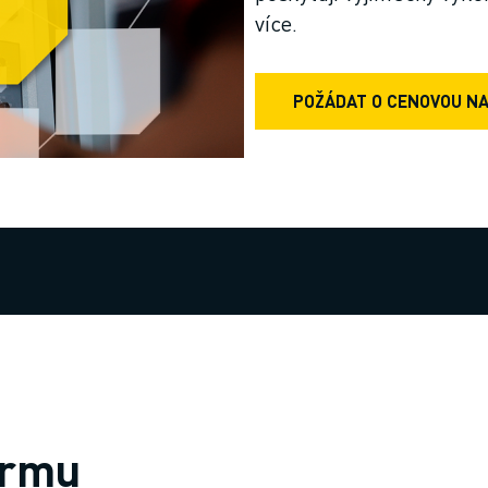
více.
POŽÁDAT O CENOVOU N
irmu