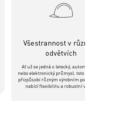
Všestrannost v různých
odvětvích
Ať už se jedná o letecký, automobilový
nebo elektronický průmysl, toto řešení se
přizpůsobí různým výrobním potřebám a
nabízí flexibilitu a robustní výkon.