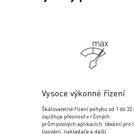
SCARA ROBOTY
KOMPAKTNÍ CNC OBRÁBĚCÍ CENTRA
MODELY ROBODRILL
ROBODRILL KOMPAKTNÍ CNC OBRÁBĚCÍ STROJE
ROBODRILL HARDWARE
ROBODRILL SOFTWARE
PREVENTIVNÍ ÚDRŽBA ROBODRILL
UDRŽITELNOST ROBODRILL
BALENÍ ROBODRILL
VZDĚLÁVACÍ BALÍČEK ROBODRILL
ELEKTRICKÉ VSTŘIKOVACÍ STROJE
MODELY ROBOSHOT
Vysoce výkonné řízení
ELEKTRICKÉ VSTŘIKOVACÍ STROJE ROBOSHOT
ROBOSHOT HARDWARE
Škálovatelné řízení pohybu od 1 do 32
ROBOSHOT SOFTWARE
zajišťuje přesnost v různých
UDRŽITELNOST ROBOSHOT
průmyslových aplikacích. Ideální pro l
BALENÍ ROBOTŮ ROBOSHOT
lisování, nakladače a další.