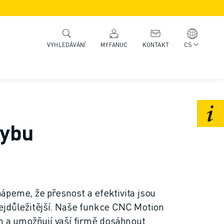
MYFANUC
KONTAKT
CS
VYHLEDÁVÁNÍ
hybu
peme, že přesnost a efektivita jsou
ejdůležitější. Naše funkce CNC Motion
n a umožňují vaší firmě dosáhnout