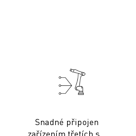
Snadné připojení k
zařízením třetích stran