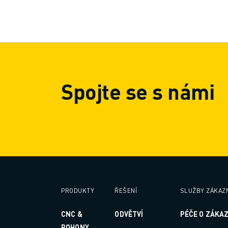
LOKALITY
OTISK
Spojte se s námi
PRODUKTY
ŘEŠENÍ
SLUŽBY ZÁKAZ
CNC &
ODVĚTVÍ
PÉČE O ZÁKA
POHONY