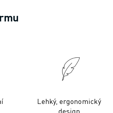
irmu
ní
Lehký, ergonomický
design