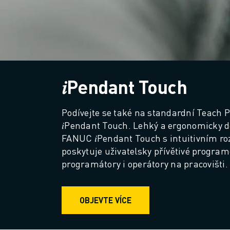
ŠKOLENÍ A VZDĚLÁVÁNÍ
AKADEMIE FANUC
ŘEŠENÍ PRO PRŮMYSLOVÁ ODVĚTVÍ
ŘEŠENÍ PRO VZDĚLÁVÁNÍ
WORLDSKILLS & YOUNG TALENTS
VZDĚLÁVACÍ AKCE
𝑖Pendant Touch
NOVINKY A UDÁLOSTI
NOVINKY A UDÁLOSTI
UDÁLOSTI
Podívejte se také na standardní Teach
𝑖Pendant Touch. Lehký a ergonomicky d
VZDĚLÁVACÍ AKCE
FANUC 𝑖Pendant Touch s intuitivním ro
O SPOLEČNOSTI FANUC
poskytuje uživatelsky přívětivé program
O SPOLEČNOSTI FANUC
programátory i operátory na pracovišti.
FANUC V EVROPĚ
NAŠE POBOČKY
UDRŽITELNOST
OBJEVTE VÍCE
KONTAKT
KONTAKT