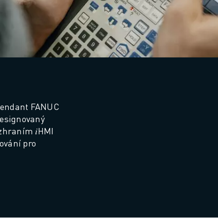
 Pendant FANUC 
esignovaný 
zhraním 𝑖HMI 
ování pro 