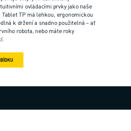
tuitivními ovládacími prvky jako naše
X. Tablet TP má lehkou, ergonomickou
odlná k držení a snadno použitelná – ať
rvního robota, nebo máte roky
í.
ABÍDKU