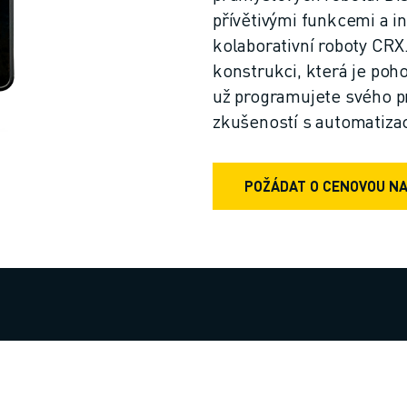
přívětivými funkcemi a in
kolaborativní roboty CR
konstrukci, která je poh
už programujete svého p
zkušeností s automatizac
POŽÁDAT O CENOVOU N