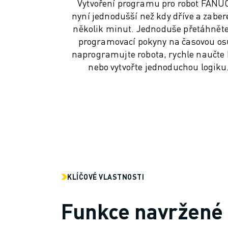
PREVENTIVNÍ ÚDRŽBA ROBOSHOT
Vytvoření programu pro robot FANUC
CELKOVÉ NÁKLADY NA PROVOZ A VLASTNICTVÍ ROBOSHOT
nyní jednodušší než kdy dříve a zaber
DRÁTOVÉ ELEKTROEROZIVNÍ OBRÁBĚNÍ
několik minut. Jednoduše přetáhněte
DRÁTOVÉ ELEKTROEROZIVNÍ OBRÁBĚNÍ ROBOCUT
programovací pokyny na časovou os
naprogramujte robota, rychle naučte
ROBOCUT HARDWARE
nebo vytvořte jednoduchou logiku
ROBOCUT SOFTWARE
PREVENTIVNÍ ÚDRŽBA ROBOCUT
UDRŽITELNOST ROBOCUT
ŘEŠENÍ IIOT
CHYTRÁ TOVÁRNÍ ŘEŠENÍ
CHYTRÁ TOVÁRNÍ ŘEŠENÍ PRO ZVÝŠENÍ EFEKTIVITY VÝROBY (IOT)
REGISTRACE PRODUKTU " PORTÁL FANUC
PŘÍPADOVÉ STUDIE
ŘEŠENÍ
KLÍČOVÉ VLASTNOSTI
ODVĚTVÍ
ODVĚTVÍ
Funkce navržené 
LETECTVÍ
AUTOMOBILOVÝ PRŮMYSL