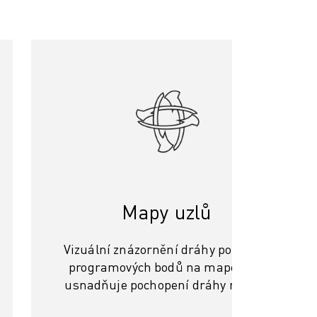
Mapy uzlů
Vizuální znázornění dráhy pohybu a
programových bodů na mapě uzlů
usnadňuje pochopení dráhy robota.