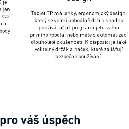
 je
e jen
Tablet TP má lehký, ergonomický design,
 své
který se velmi pohodlně drží a snadno
u a
používá, ať už programujete svého
 body
prvního robota, nebo máte s automatizací
.
dlouholeté zkušenosti. K dispozici je také
volitelný držák a háček, které zajišťují
bezpečné používání.
pro váš úspěch