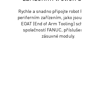
Rychle a snadno připojte robot FANUC k
periferním zařízením, jako jsou nástroje
EOAT (End of Arm Tooling) schválené
společností FANUC, příslušenství a
zásuvné moduly.