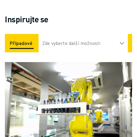
naší prémiové třídy řídicích
užitečným zatížení
systémů navržených pro
kg.
Inspirujte se
maximalizaci a
zjednodušení provozu
pokročilých obráběcích
strojů. Získejte všechny
Případové Studie
Zde vyberte další možnosti
Aplikace
Odvětví
výhody předchůdce řady
30𝑖-B Plus CNC a ještě
více.