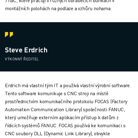
710𝑖C, které pracují v různých obráběcích buňkách v
montážních polohách na podlaze a vzhůru nohama.
Steve Erdrich
VÝKONNÝ ŘEDITEL
Erdrich má vlastní tým IT a používá vlastní výrobní software.
Tento software komunikuje s CNC stroji na místě
prostřednictvím komunikačního protokolu FOCAS (Factory
Automation Communication Library) společnosti FANUC,
který umožňuje externím aplikacím přístup k datům z
řídicích systémů FANUC. FOCAS používá ke komunikaci s
CNC soubory DLL (Dynamic Link Library), obvykle