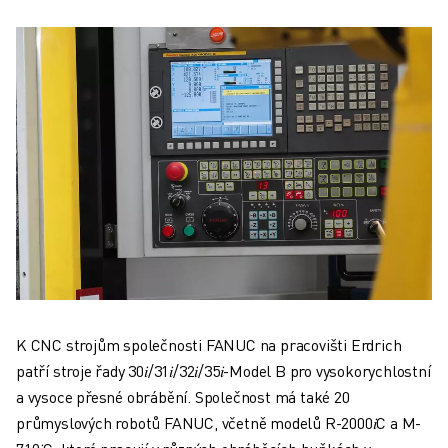
K CNC strojům společnosti FANUC na pracovišti Erdrich
patří stroje řady 30𝑖/31𝑖/32𝑖/35𝑖-Model B pro vysokorychlostní
a vysoce přesné obrábění. Společnost má také 20
průmyslových robotů FANUC, včetně modelů R-2000𝑖C a M-