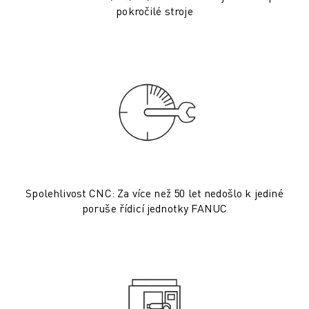
PREVENTIVNÍ ÚDRŽBA ROBOSHOT
pokročilé stroje
CELKOVÉ NÁKLADY NA PROVOZ A VLASTNICTVÍ ROBOSHOT
DRÁTOVÉ ELEKTROEROZIVNÍ OBRÁBĚNÍ
DRÁTOVÉ ELEKTROEROZIVNÍ OBRÁBĚNÍ ROBOCUT
ROBOCUT HARDWARE
ROBOCUT SOFTWARE
PREVENTIVNÍ ÚDRŽBA ROBOCUT
UDRŽITELNOST ROBOCUT
ŘEŠENÍ IIOT
CHYTRÁ TOVÁRNÍ ŘEŠENÍ
CHYTRÁ TOVÁRNÍ ŘEŠENÍ PRO ZVÝŠENÍ EFEKTIVITY VÝROBY (IOT)
Spolehlivost CNC: Za více než 50 let nedošlo k jediné
REGISTRACE PRODUKTU " PORTÁL FANUC
poruše řídicí jednotky FANUC
PŘÍPADOVÉ STUDIE
ŘEŠENÍ
ODVĚTVÍ
ODVĚTVÍ
LETECTVÍ
AUTOMOBILOVÝ PRŮMYSL