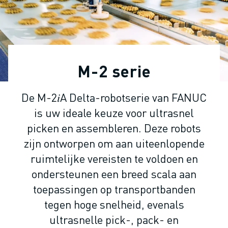
INDUSTRIËLE ROBOTS
COLLABORATIEVE ROBOTS
ROBOT AANBOD
ROBOT CONTROLLERS
ROBOT ACCESSOIRES
M-2 serie
ROBOT SOFTWARE
SIMULATIE SOFTWARE
De M-2𝑖A Delta-robotserie van FANUC
ROBOTS VOOR HET ONDERWIJS
is uw ideale keuze voor ultrasnel
ROBOT AUTOMATISERING
BOOGLAS ROBOTS
picken en assembleren. Deze robots
ARTICULATED ROBOTS
zijn ontworpen om aan uiteenlopende
ARC MATE SERIE
ruimtelijke vereisten te voldoen en
M-900 SERIE
ondersteunen een breed scala aan
DELTA ROBOTS
toepassingen op transportbanden
FOOD & CLEANROOM ROBOTS
tegen hoge snelheid, evenals
VERFSPUIT ROBOTS
ultrasnelle pick-, pack- en
PALLETISEER ROBOTS