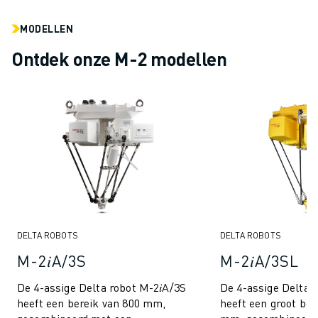
ELEKTRISCHE VOERTUIGEN
MODELLEN
ELEKTRONICA
FOOD & BEVERAGE
Ontdek onze M-2 modellen
MEDISCH
KUNSTSTOFFEN
OPSLAG & LOGISTIEK
TOEPASSINGEN
ALLE TOEPASSINGEN
5-ASSIGE BEWERKING
BOOGLASSEN
ASSEMBLAGE
CNC SLIJPEN
CNC FREZEN
DELTA ROBOTS
DELTA ROBOTS
CNC DRAAIEN
M-2𝑖A/3S
M-2𝑖A/3SL
BOREN EN TAPPEN MET HOGE SNELHEID
De 4-assige Delta robot M-2𝑖A/3S
De 4-assige Delta 
SPUITGIETEN
heeft een bereik van 800 mm,
heeft een groot ber
MACHINE BELADING