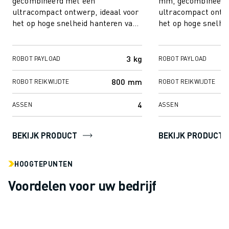
gecombineerd met een
mm, gecombineerd
MATERIAL HANDLING
ultracompact ontwerp, ideaal voor
ultracompact ontwe
VERFSPUITEN
het op hoge snelheid hanteren van
het op hoge snelhe
kleine onderdelen. DDankzij zijn
kleine onderdelen. 
PALLETISEREN
mensachtige v...
mensa...
PUNTLASSEN
3 kg
ROBOT PAYLOAD
ROBOT PAYLOAD
VISION INSPECTIE
DRAADVONKEN EDM
800 mm
ROBOT REIKWIJDTE
ROBOT REIKWIJDTE
CASE STUDIES
CUSTOMER SERVICE
4
ASSEN
ASSEN
CUSTOMER CARE
FANUC PLANS
BEKIJK PRODUCT
BEKIJK PRODUCT
SERVICE & ONDERHOUD
TECHNISCHE ONDERSTEUNING REMOTE
HOOGTEPUNTEN
SPARE PARTS
REVISIE
Voordelen voor uw bedrijf
DIGITALE SERVICE TOOLS
E-STORE
DOWNLOAD CENTER » MYFANUC