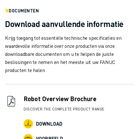
JOIN US » JOB PORTAAL
CONTACT
DOCUMENTEN
CONTACT
Download aanvullende informatie
LOCATIES
COLOFON
Krijg toegang tot essentiële technische specificaties en
waardevolle informatie over onze producten via onze
downloadbare documenten om u te helpen de juiste
beslissingen te nemen en het meeste uit uw FANUC
producten te halen.
Robot Overview Brochure
DISCOVER THE COMPLETE PRODUCT RANGE
DOWNLOAD
VOORBEELD