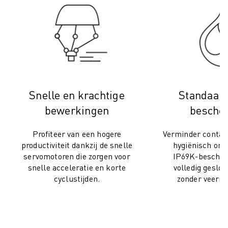
OPLEIDING & ONDERWIJS
FANUC ACADEMY
OPLOSSINGEN VOOR INDUSTRIEËN
OPLOSSINGEN VOOR HET ONDERWIJS
WORLDSKILLS & JONG TALENT
ONDERWIJS EVENEMENTEN
NIEUWS & MEDIA
Snelle en krachtige
Standaard
NIEUWS & MEDIA
bewerkingen
besche
EVENEMENTEN
ONDERWIJS EVENEMENTEN
Profiteer van een hogere
Verminder contam
OVER FANUC
productiviteit dankzij de snelle
hygiënisch ont
OVER FANUC
servomotoren die zorgen voor
IP69K-bescher
FANUC IN EUROPA
snelle acceleratie en korte
volledig geslot
ONZE LOCATIES
cyclustijden.
zonder veerm
DUURZAAMHEID
JOBS
SHAPE YOUR FUTURE WITH FANUC