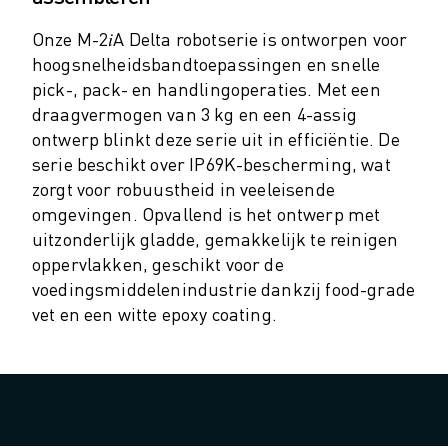
ROBOSHOT PREVENTIEF ONDERHOUD
ROBOSHOT TOTAL COST OF OWNERSHIP
Onze M-2𝑖A Delta robotserie is ontworpen voor
DRAADVONKMACHINES
hoogsnelheidsbandtoepassingen en snelle
ROBOCUT DRAADVONKMACHINES
pick-, pack- en handlingoperaties. Met een
ROBOCUT HARDWARE
draagvermogen van 3 kg en een 4-assig
ROBOCUT SOFTWARE
ontwerp blinkt deze serie uit in efficiëntie. De
ROBOCUT PREVENTIEF ONDERHOUD
serie beschikt over IP69K-bescherming, wat
ROBOCUT DUURZAAMHEID
zorgt voor robuustheid in veeleisende
IIOT-OPLOSSINGEN
omgevingen. Opvallend is het ontwerp met
SMART FACTORY OPLOSSINGEN
uitzonderlijk gladde, gemakkelijk te reinigen
SMART FACTORY OPLOSSINGEN VOOR EEN EFFICIËNTERE PRODUCTIE
oppervlakken, geschikt voor de
PRODUCT REGISTRATIE » FANUC PORTAAL
voedingsmiddelenindustrie dankzij food-grade
vet en een witte epoxy coating.
CASE STUDIES
OPLOSSINGEN
INDUSTRIEËN
ALLE INDUSTRIEËN
LUCHTVAART
AUTOMOTIVE