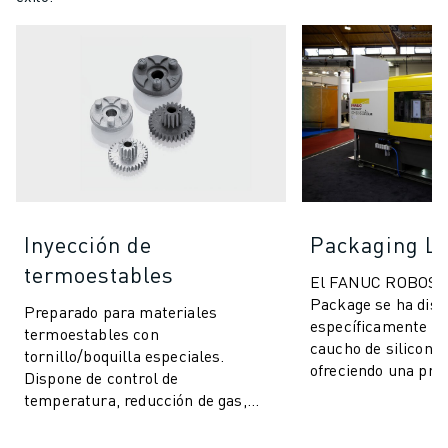
Inyección de
Packaging L
termoestables
El FANUC ROBOS
Package se ha dis
Preparado para materiales
específicamente pa
termoestables con
caucho de silicona 
tornillo/boquilla especiales.
ofreciendo una prec
Dispone de control de
eficiencia sin prec
temperatura, reducción de gas,
amplia gama de pro
funciones previas e incluye
funciones de inteligencia artificial