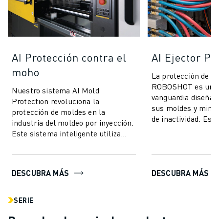
AI Protección contra el
AI Ejector Pr
moho
La protección de ey
ROBOSHOT es un s
Nuestro sistema AI Mold
vanguardia diseñad
Protection revoluciona la
sus moldes y minim
protección de moldes en la
de inactividad. Est
industria del moldeo por inyección.
tecnología utiliza e
Este sistema inteligente utiliza
pa...
tecnología avanzada de control de
par para ofrecer ...
DESCUBRA MÁS
DESCUBRA MÁS
SERIE