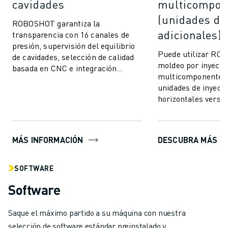
cavidades
multicompon
(unidades de
ROBOSHOT garantiza la
adicionales)
transparencia con 16 canales de
presión, supervisión del equilibrio
Puede utilizar RO
de cavidades, selección de calidad
moldeo por inyecci
basada en CNC e integración
multicomponente 
perfecta. Comuníquese y conéctese
unidades de inyecci
a cualquie...
horizontales versáti
integrar. Esta avan
moldeo le p...
MÁS INFORMACIÓN
DESCUBRA MÁS
SOFTWARE
Software
Saque el máximo partido a su máquina con nuestra
selección de software estándar preinstalado y