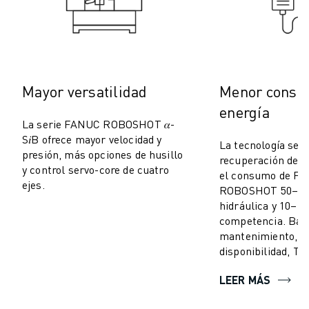
MANIPULACIÓN DE MATERIALES
PINTURA
PALETIZADO
SOLDADURA POR PUNTOS
INSPECCIÓN VISUAL
Mayor versatilidad
Menor consu
CORTE POR HILO EDM
energía
CASOS PRÁCTICOS
La serie FANUC ROBOSHOT 𝛼-
ATENCIÓN AL CLIENTE
S𝑖B ofrece mayor velocidad y
La tecnología ser
presión, más opciones de husillo
ATENCIÓN AL CLIENTE
recuperación de e
y control servo-core de cuatro
FANUC PLANS
el consumo de F
ejes.
ROBOSHOT 50–70
CAMPO Y MANTENIMIENTO
hidráulica y 10–1
ASISTENCIA TÉCNICA A DISTANCIA
competencia. Baj
PIEZAS DE RECAMBIO
mantenimiento, al
REMANUFACTURING
disponibilidad, TC
HERRAMIENTAS DE SERVICIO DIGITAL
LEER MÁS
E- STORE
CENTRO DE DESCARGAS " MYFANUC