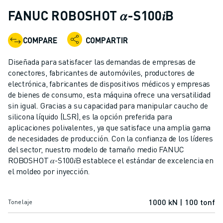
ROBOTS INDUSTRIALES
FANUC ROBOSHOT 𝛼-S100𝑖B
ROBOTS COLABORATIVOS
GAMA DE ROBOTS
COMPARE
COMPARTIR
CONTROLADORES DE ROBOTS
ACCESORIOS PARA ROBOTS
Diseñada para satisfacer las demandas de empresas de
SOFTWARE PARA ROBOTS
conectores, fabricantes de automóviles, productores de
electrónica, fabricantes de dispositivos médicos y empresas
SOFTWARE DE SIMULACIÓN
de bienes de consumo, esta máquina ofrece una versatilidad
ROBOTS EDUCATIVOS
sin igual. Gracias a su capacidad para manipular caucho de
AUTOMATIZACIÓN ROBÓTICA
silicona líquido (LSR), es la opción preferida para
ROBOTS DE SOLDADURA POR ARCO
aplicaciones polivalentes, ya que satisface una amplia gama
ROBOTS ARTICULADOS
de necesidades de producción. Con la confianza de los líderes
SERIE ARC MATE
del sector, nuestro modelo de tamaño medio FANUC
ROBOSHOT 𝛼-S100𝑖B establece el estándar de excelencia en
SERIE M-900
el moldeo por inyección.
ROBOTS DELTA
ROBOTS PARA ALIMENTOS Y SALAS BLANCAS
ROBOTS DE PINTURA
1000 kN | 100 tonf
Tonelaje
ROBOTS PARA PALETIZADO