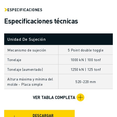
FORMACIÓN Y EDUCACIÓN
FANUC ACADEMY
ESPECIFICACIONES
SOLUCIONES PARA LA INDUSTRIA
Especificaciones técnicas
SOLUCIONES EDUCATIVAS
WORLDSKILLS Y JÓVENES TALENTOS
EVENTOS EDUCATIVOS
Unidad De Sujeción
NOTICIAS Y MEDIOS DE COMUNICACIÓN
NOTICIAS Y MEDIOS DE COMUNICACIÓN
Mecanismo de sujeción
5 Point double toggle
EVENTOS
Tonelaje
1000 kN | 100 tonf
EVENTOS EDUCATIVOS
Tonelaje (aumentado)
1250 kN | 125 tonf
SOBRE FANUC
SOBRE FANUC
Altura máxima y mínima del
520-220 mm
FANUC EN EUROPA
molde - Placa simple
NUESTRAS SEDES
VER TABLA COMPLETA
SOSTENIBILIDAD
CARRERA PROFESIONAL
DÉ FORMA A SU FUTURO CON FANUC
DESCARGAR