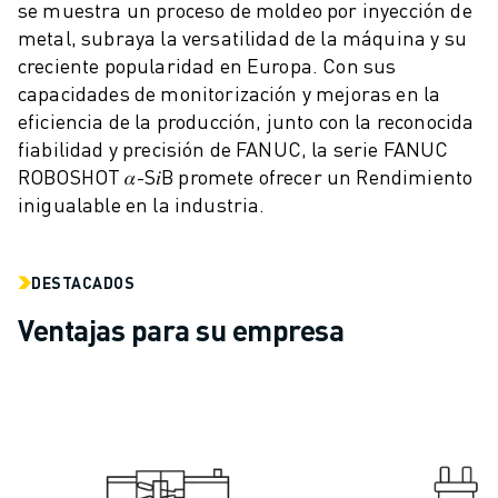
se muestra un proceso de moldeo por inyección de
VEHÍCULOS ELÉCTRICOS
metal, subraya la versatilidad de la máquina y su
ELECTRÓNICA
creciente popularidad en Europa. Con sus
ALIMENTACIÓN Y BEBIDAS
capacidades de monitorización y mejoras en la
MÉDICO
eficiencia de la producción, junto con la reconocida
PLÁSTICOS
fiabilidad y precisión de FANUC, la serie FANUC
ALMACENAMIENTO, LOGÍSTICA, CORREOS Y PAQUETERÍA
ROBOSHOT 𝛼-S𝑖B promete ofrecer un Rendimiento
APLICACIONES
inigualable en la industria.
TODAS LAS APLICACIONES
MECANIZADO EN 5 EJES
SOLDADURA POR ARCO
DESTACADOS
MONTAJE
Ventajas para su empresa
RECTIFICADO CNC
FRESADO CNC
TORNEADO CNC
TALADRADO Y ROSCADO DE ALTA VELOCIDAD
MOLDEO POR INYECCIÓN
MÁQUINAS