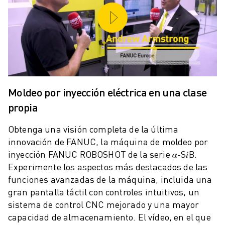
MANTENIMIENTO PREVENTIVO DE ROBOSHOT
COSTE TOTAL DE PROPIEDAD DE ROBOSHOT
MÁQUINAS DE ELECTROEROSIÓN POR HILO
MÁQUINAS DE CORTE POR ELECTROEROSIÓN DE HILO ROBOCUT
HARDWARE DE ROBOCUT
SOFTWARE DE ROBOCUT
MANTENIMIENTO PREVENTIVO DE ROBOCUT
Moldeo por inyección eléctrica en una clase
SOSTENIBILIDAD DE ROBOCUT
SOLUCIONES IIOT
propia
SOLUCIONES PARA FÁBRICAS INTELIGENTES
Obtenga una visión completa de la última
SOLUCIONES DE FÁBRICA INTELIGENTE PARA AUMENTAR LA EFICIEN
innovación de FANUC, la máquina de moldeo por
REGISTRO DE PRODUCTOS " PORTAL FANUC
inyección FANUC ROBOSHOT de la serie 𝛼-S𝑖B.
CASOS PRÁCTICOS
Experimente los aspectos más destacados de las
SOLUCIONES
funciones avanzadas de la máquina, incluida una
INDUSTRIAS
gran pantalla táctil con controles intuitivos, un
TODAS LAS INDUSTRIAS
sistema de control CNC mejorado y una mayor
AEROESPACIAL
capacidad de almacenamiento. El vídeo, en el que
AUTOMOCIÓN