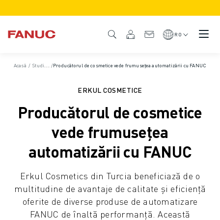
PRODUSE
PREZENTARE GENERALĂ A PRODUSULUI
RO
CNC ȘI ACȚIONĂRI
CNC CĂUTARE
Acasă
/
Studii de caz
/
Producătorul de cosmetice vede frumusețea automatizării cu FANUC
SISTEME CNC
ACȚIONĂRI
ERKUL COSMETICE
SISTEMUL I/O
Producătorul de cosmetice
CUSTOMIZARE
SIMULARE - DIGITAL TWIN SOLUTIONS
vede frumusețea
SUSTENABILITATE CNC
automatizării cu FANUC
PRODUSE CNC EDUCAȚIONALE
SOLUȚII DE RETEHNOLOGIZARE
Erkul Cosmetics din Turcia beneficiază de o
MODELE CNC AVANSATE
multitudine de avantaje de calitate și eficiență
ROBOȚI
oferite de diverse produse de automatizare
ROBOȚI CĂUTARE
FANUC de înaltă performanță. Această
ROBOȚI INDUSTRIALI