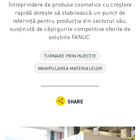
întreprindere de produse cosmetice cu creștere
ROBOȚI COLABORATIVI
rapidă dorește să stabilească un punct de
GAMA ROBOȚI
referință pentru producția din sectorul său,
CONTROLERE ROBOȚI
susținută de câștigurile competitive oferite de
ACCESORII ROBOȚI
soluțiile FANUC.
SOFWARE ROBOȚI
SOFTWARE DE SIMULARE
PRODUSE DE ROBOTICĂ EDUCAȚIONALĂ
TURNARE PRIN INJECȚIE
AUTOMATIZAREA ROBOTICĂ
MANIPULAREA MATERIALELOR
ROBOȚI SUDARE CU ARC ELECTRIC
ROBOȚI ARTICULAȚI
SERIA ARC MATE
SERIA M-900
SHARE
ROBOȚI DELTA
ROBOȚI INDUSTRIE ALIMENTARĂ ȘI CLEANROOM
ROBOȚI VOPSIRE
ROBOȚI PALETIZARE
ROBOȚI SCARA