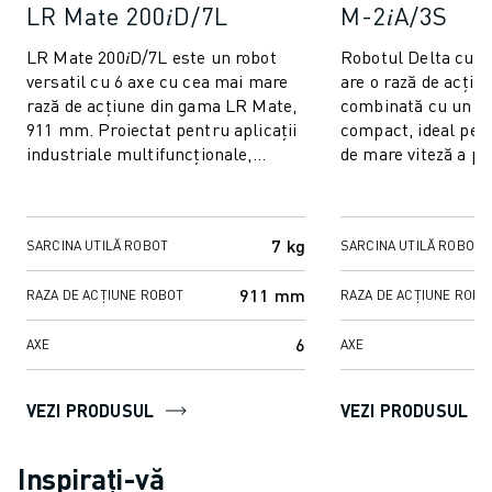
LR Mate 200𝑖D/7L
M-2𝑖A/3S
LR Mate 200𝑖D/7L este un robot
Robotul Delta cu 4
versatil cu 6 axe cu cea mai mare
are o rază de acți
rază de acțiune din gama LR Mate,
combinată cu un de
911 mm. Proiectat pentru aplicații
compact, ideal pen
industriale multifuncționale,
de mare viteză a pi
acesta combină compactitatea cu
Versatilitatea sa 
r...
celei ...
7 kg
SARCINA UTILĂ ROBOT
SARCINA UTILĂ ROBOT
911 mm
RAZA DE ACȚIUNE ROBOT
RAZA DE ACȚIUNE ROBO
6
AXE
AXE
VEZI PRODUSUL
VEZI PRODUSUL
Inspirați-vă