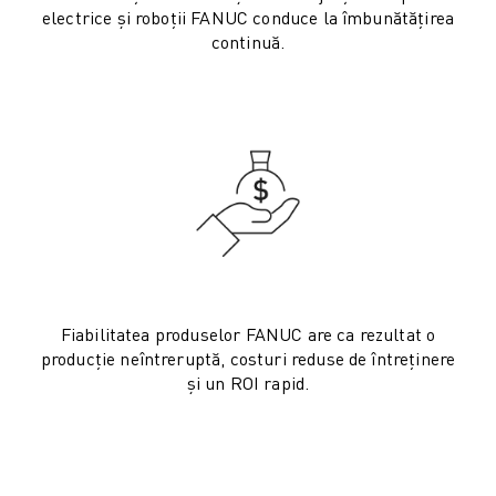
ROBOSHOT COSTUL TOTAL AL DEȚINERII
electrice și roboții FANUC conduce la îmbunătățirea
MAȘINI DE TĂIERE CU FIR EDM
continuă.
ROBOCUT MAȘINI EDM DE TĂIERE CU FIR
HARDWARE ROBOCUT
SOFTWARE ROBOCUT
ROBOCUT MENTENANȚĂ PREVENTIVĂ
SUSTENABILITATE ROBOCUT
SOLUȚII IIOT
SOLUȚII SMART FACTORY
SOLUȚII SMART FACTORY DE CREȘTEREA EFICIENȚEI PRODUCȚIEI (I
ÎNREGISTRARE PRODUS » FANUC PORTAL
STUDII DE CAZ
Fiabilitatea produselor FANUC are ca rezultat o
SOLUȚII
producție neîntreruptă, costuri reduse de întreținere
INDUSTRII
și un ROI rapid.
TOATE INDUSTRIILE
AERONAUTICĂ
INDUSTRIA AUTO
VEHICULE ELECTRICE