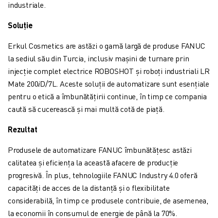
FANUC ACADEMY
industriale.
SOLUȚII PENTRU INDUSTRII
Soluție
SOLUȚII EDUCAȚIONALE
WORLDSKILLS ȘI TINERELE TALENTE
Erkul Cosmetics are astăzi o gamă largă de produse FANUC
EVENIMENTE EDUCAȚIONALE
la sediul său din Turcia, inclusiv mașini de turnare prin
ȘTIRI ȘI MEDIA
injecție complet electrice ROBOSHOT și roboți industriali LR
ȘTIRI ȘI MEDIA
Mate 200𝑖D/7L. Aceste soluții de automatizare sunt esențiale
EVENIMENTE
pentru o etică a îmbunătățirii continue, în timp ce compania
EVENIMENTE EDUCAȚIONALE
caută să cucerească și mai multă cotă de piață.
DESPRE FANUC
Rezultat
DESPRE FANUC
FANUC ÎN EUROPA
Produsele de automatizare FANUC îmbunătățesc astăzi
LOCAȚIILE NOASTRE
calitatea și eficiența la această afacere de producție
SUSTENABILITATE
progresivă. În plus, tehnologiile FANUC Industry 4.0 oferă
CARIERĂ
capacități de acces de la distanță și o flexibilitate
PROIECTAȚI VIITORUL CU FANUC
considerabilă, în timp ce produsele contribuie, de asemenea,
ALĂTURAȚI-VĂ ECHIPEI FANUC » CARIERĂ
la economii în consumul de energie de până la 70%.