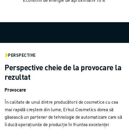
VOPSIRE
PALETIZARE
SUDARE PRIN PUNCTE
INSPECȚIE VIDEO
TĂIEREA CU FIR EDM
STUDII DE CAZ
SERVICIU CLIENȚI
PERSPECTIVE
RELAȚII CLIENȚI
FANUC PLANS
Perspective cheie de la provocare la
SUPORT TEHNIC ȘI ÎNTREȚINERE
rezultat
ASISTENȚĂ TEHNICĂ LA DISTANȚĂ
PIESE DE SCHIMB
Provocare
REPARARE ȘI REFABRICARE
INSTRUMENTE DIGITAL SERVICE
În calitate de unul dintre producătorii de cosmetice cu cea
MAGAZIN ONLINE
mai rapidă creștere din lume, Erkul Cosmetics dorea să
DOWNLOAD CENTER » MYFANUC
găsească un partener de tehnologie de automatizare care să
FORMARE ȘI EDUCAȚIE
îi ducă operațiunile de producție în fruntea excelenței