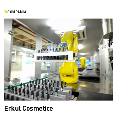
CONTACT
CONTACT
COMPANIA
LOCAȚII
IMPRINT
Erkul Cosmetice