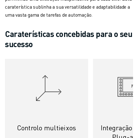
CARREGAMENTO DE MÁQUINAS
caraterística sublinha a sua versatilidade e adaptabilidade a
MANIPULAÇÃO DE MATERIAIS
uma vasta gama de tarefas de automação.
PINTURA
PALETIZAÇÃO
Caraterísticas concebidas para o seu
SOLDADURA POR PONTOS
sucesso
VISÃO E INSPEÇÃO
CORTE A FIO EDM
ESTUDOS DE CASO
SERVIÇO AO CLIENTE
ATENDIMENTO AO CLIENTE
FANUC PLANS
CAMPO & MANUTENÇÃO
SUPORTE TÉCNICO REMOTO
PEÇAS DE SUBSTITUIÇÃO
REMANUFACTURAÇÃO
FERRAMENTAS DIGITAIS DE SERVIÇO
Controlo multieixos
Integração d
E-STORE
Plug-an