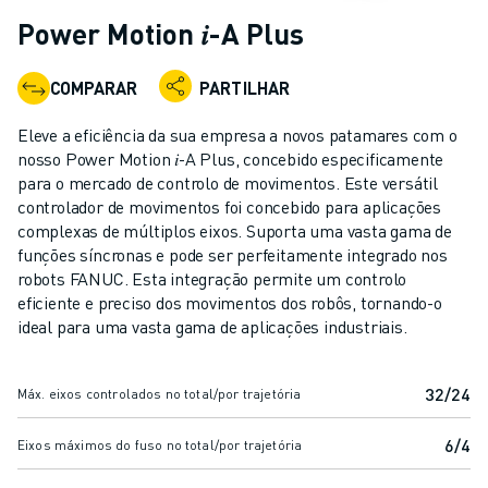
ROBÔS INDUSTRIAIS
Power Motion 𝑖-A Plus
ROBÔS COLABORATIVOS
GAMA DE ROBÔS
COMPARAR
PARTILHAR
CONTROLADORES DE ROBÔ
ACESSÓRIOS PARA ROBÔS
Eleve a eficiência da sua empresa a novos patamares com o
SOFTWARE PARA ROBÔS
nosso Power Motion 𝑖-A Plus, concebido especificamente
para o mercado de controlo de movimentos. Este versátil
SOFTWARE DE SIMULAÇÃO
controlador de movimentos foi concebido para aplicações
PRODUTOS DE ROBÓTICA EDUCACIONAL
complexas de múltiplos eixos. Suporta uma vasta gama de
AUTOMAÇÃO DE ROBÔS
funções síncronas e pode ser perfeitamente integrado nos
ROBÔS DE SOLDADURA POR ARCO
robots FANUC. Esta integração permite um controlo
ROBÔS ARTICULADOS
eficiente e preciso dos movimentos dos robôs, tornando-o
SÉRIE ARC MATE
ideal para uma vasta gama de aplicações industriais.
SÉRIE M-710
SÉRIE M-900
32/24
Máx. eixos controlados no total/por trajetória
ROBÔS DELTA
ROBÔS PARA SECTOR ALIMENTAR E SALAS LIMPAS
6/4
Eixos máximos do fuso no total/por trajetória
ROBÔS DE PINTURA