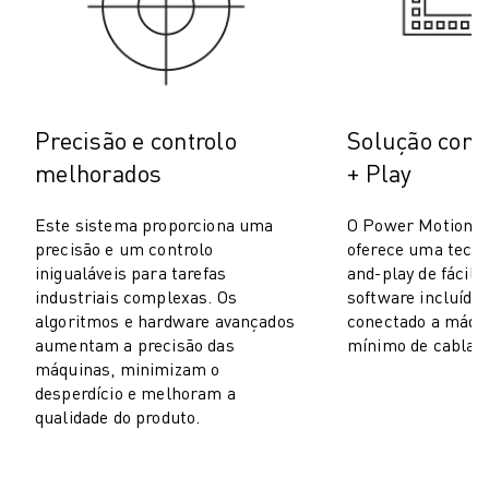
PACK ROBOSHOT - ROBÔ
MANUTENÇÃO PREVENTIVA ROBOSHOT
CUSTO TOTAL DE PROPRIEDADE DA ROBOSHOT
MÁQUINAS EDM DE CORTE A FIO
ROBOCUT MÁQUINAS EDM DE CORTE A FIO
Precisão e controlo
Solução comp
HARDWARE ROBOCUT
melhorados
+ Play
SOFTWARE ROBOCUT
MANUTENÇÃO PREVENTIVA ROBOCUT
Este sistema proporciona uma
O Power Motion 
SUSTENTABILIDADE ROBOCUT
precisão e um controlo
oferece uma tecno
SOLUÇÕES IIOT
inigualáveis para tarefas
and-play de fácil 
SOLUÇÕES PARA FÁBRICAS INTELIGENTES
industriais complexas. Os
software incluído 
SOLUÇÕES DE FÁBRICA INTELIGENTES PARA AUMENTAR A EFICIÊNCI
algoritmos e hardware avançados
conectado a máqu
REGISTO DE PRODUTOS » PORTAL FANUC
aumentam a precisão das
mínimo de cablag
máquinas, minimizam o
ESTUDOS DE CASO
desperdício e melhoram a
SOLUÇÕES
qualidade do produto.
INDÚSTRIAS
TODAS AS INDÚSTRIAS
AEROESPACIAL