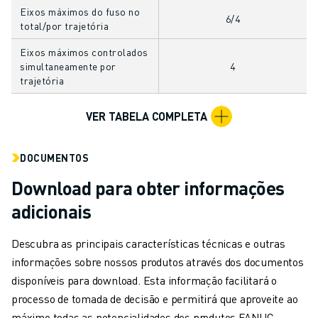
MOLDE O SEU FUTURO COM A FANUC
Eixos máximos do fuso no
6/4
JUNTE-SE A NÓS » PORTAL DE EMPREGO
total/por trajetória
CONTACTO
Eixos máximos controlados
CONTACTO
simultaneamente por
4
LOCALIZAÇÕES
trajetória
IMPRIMIR
VER TABELA COMPLETA
DOCUMENTOS
Download para obter informações
adicionais
Descubra as principais características técnicas e outras
informações sobre nossos produtos através dos documentos
disponíveis para download. Esta informação facilitará o
processo de tomada de decisão e permitirá que aproveite ao
máximo todas as potencialidades dos produtos FANUC.