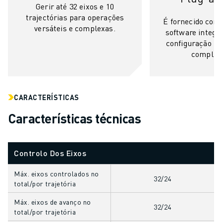
CENTRO DE DOWNLOADS » MYFANUC
Gerir até 32 eixos e 10
trajectórias para operações
FORMAÇÃO & EDUCAÇÃO
É fornecido com
versáteis e complexas.
FANUC ACADEMY
software integ
configuração i
SOLUÇÕES PARA INDÚSTRIAS
complic
SOLUÇÕES PARA SECTOR EDUCATIVO
WORLDSKILLS & JOVENS TALENTOS
EVENTOS EDUCATIVOS
NOTÍCIAS
CARACTERÍSTICAS
NOTÍCIAS
Características técnicas
EVENTOS
EVENTOS EDUCATIVOS
SOBRE A FANUC
Controlo Dos Eixos
SOBRE A FANUC
FANUC NA EUROPA
Máx. eixos controlados no
32/24
total/por trajetória
ONDE ESTAMOS
SUSTENTABILIDADE
Máx. eixos de avanço no
32/24
CARREIRA
total/por trajetória