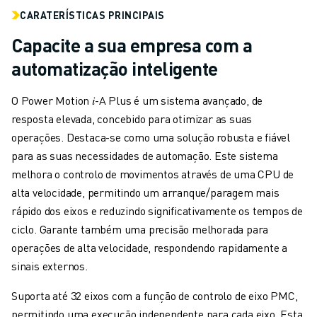
AUTOMÓVEL
CARATERÍSTICAS PRINCIPAIS
VEÍCULOS ELÉCTRICOS
Capacite a sua empresa com a
ELETRÓNICA
automatização inteligente
ALIMENTAÇÃO & BEBIDAS
MÉDICO
O Power Motion 𝑖-A Plus é um sistema avançado, de
PLÁSTICOS
resposta elevada, concebido para otimizar as suas
ARMAZENAGEM, LOGÍSTICA, CORREIOS & ENCOMENDAS
operações. Destaca-se como uma solução robusta e fiável
APLICAÇÕES
para as suas necessidades de automação. Este sistema
TODAS AS APLICAÇÕES
melhora o controlo de movimentos através de uma CPU de
MAQUINAÇÃO DE 5 EIXOS
alta velocidade, permitindo um arranque/paragem mais
SOLDADURA POR ARCO
rápido dos eixos e reduzindo significativamente os tempos de
MONTAGEM
ciclo. Garante também uma precisão melhorada para
RETIFICAÇÃO CNC
operações de alta velocidade, respondendo rapidamente a
FRESAGEM CNC
sinais externos.
TORNOS CNC
PERFURAÇÃO E ROSCAGEM A ALTA VELOCIDADE
Suporta até 32 eixos com a função de controlo de eixo PMC,
MOLDAGEM POR INJEÇÃO
permitindo uma execução independente para cada eixo. Esta