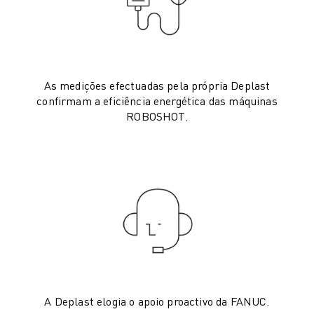
AUTOMÓVEL
VEÍCULOS ELÉCTRICOS
ELETRÓNICA
ALIMENTAÇÃO & BEBIDAS
As medições efectuadas pela própria Deplast
MÉDICO
confirmam a eficiência energética das máquinas
PLÁSTICOS
ROBOSHOT.
ARMAZENAGEM, LOGÍSTICA, CORREIOS & ENCOMENDAS
APLICAÇÕES
TODAS AS APLICAÇÕES
MAQUINAÇÃO DE 5 EIXOS
SOLDADURA POR ARCO
MONTAGEM
RETIFICAÇÃO CNC
FRESAGEM CNC
TORNOS CNC
PERFURAÇÃO E ROSCAGEM A ALTA VELOCIDADE
A Deplast elogia o apoio proactivo da FANUC.
MOLDAGEM POR INJEÇÃO