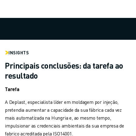
CARREGAMENTO DE MÁQUINAS
MANIPULAÇÃO DE MATERIAIS
PINTURA
PALETIZAÇÃO
SOLDADURA POR PONTOS
VISÃO E INSPEÇÃO
CORTE A FIO EDM
INSIGHTS
ESTUDOS DE CASO
Principais conclusões: da tarefa ao
SERVIÇO AO CLIENTE
resultado
ATENDIMENTO AO CLIENTE
FANUC PLANS
Tarefa
CAMPO & MANUTENÇÃO
SUPORTE TÉCNICO REMOTO
A Deplast, especialista líder em moldagem por injeção,
PEÇAS DE SUBSTITUIÇÃO
pretendia aumentar a capacidade da sua fábrica cada vez
REMANUFACTURAÇÃO
mais automatizada na Hungria e, ao mesmo tempo,
FERRAMENTAS DIGITAIS DE SERVIÇO
impulsionar as credenciais ambientais da sua empresa de
E-STORE
fabrico acreditada pela ISO14001.