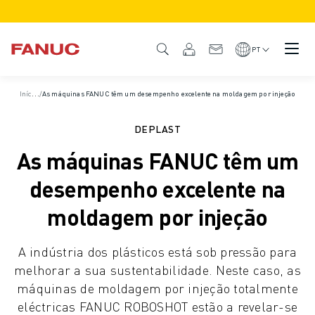
PRODUTOS
VISÃO GERAL DO PRODUTO
PT
CNC & ACCIONAMENTOS
LOCALIZADOR CNC
I
nício
/
/
As máquinas FANUC têm um desempenho excelente na moldagem por injeção
Estudos de caso
SISTEMAS CNC
DRIVES
DEPLAST
SISTEMA E/S
As máquinas FANUC têm um
FUNÇÕES/OPÇÕES CNC
PERSONALIZAÇÃO
desempenho excelente na
SIMULAÇÃO - SOLUÇÕES PARA GÉMEOS DIGITAIS
moldagem por injeção
SUSTENTABILIDADE CNC
PRODUTOS EDUCATIVOS CNC
A indústria dos plásticos está sob pressão para
SOLUÇÕES RETROFIT
melhorar a sua sustentabilidade. Neste caso, as
MODELOS CNC AVANÇADOS
máquinas de moldagem por injeção totalmente
ROBÔS
eléctricas FANUC ROBOSHOT estão a revelar-se
LOCALIZADOR DE ROBÔS