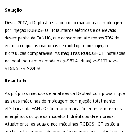
CENTRO DE DOWNLOADS » MYFANUC
Solução
FORMAÇÃO & EDUCAÇÃO
FANUC ACADEMY
Desde 2017, a Deplast instalou cinco máquinas de moldagem
SOLUÇÕES PARA INDÚSTRIAS
por injeção ROBOSHOT totalmente elétricas e de elevado
SOLUÇÕES PARA SECTOR EDUCATIVO
desempenho da FANUC, que consomem até menos 70% de
WORLDSKILLS & JOVENS TALENTOS
energia do que as máquinas de moldagem por injeção
EVENTOS EDUCATIVOS
hidráulicas comparáveis. As máquinas ROBOSHOT instaladas
NOTÍCIAS
no local incluem os modelos 𝛼-S50𝑖A (duas), 𝛼-S100𝑖A, 𝛼-
NOTÍCIAS
S150𝑖A e 𝛼-S220𝑖A.
EVENTOS
EVENTOS EDUCATIVOS
Resultado
SOBRE A FANUC
As próprias medições e análises da Deplast comprovam que
SOBRE A FANUC
as suas máquinas de moldagem por injeção totalmente
FANUC NA EUROPA
eléctricas da FANUC são muito mais eficientes em termos
ONDE ESTAMOS
energéticos do que os modelos hidráulicos da empresa.
SUSTENTABILIDADE
Atualmente, as suas cinco máquinas ROBOSHOT estão a
CARREIRA
ajudar esta empresa de produção progressiva a satisfazer as