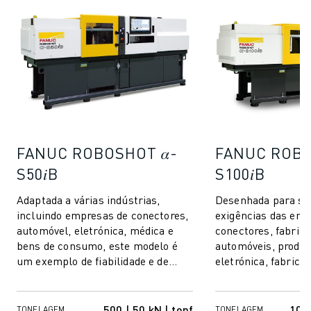
FANUC ROBOSHOT 𝛼-
FANUC ROBO
S50𝑖B
S100𝑖B
Adaptada a várias indústrias,
Desenhada para sat
incluindo empresas de conectores,
exigências das emp
automóvel, eletrónica, médica e
conectores, fabric
bens de consumo, este modelo é
automóveis, produt
um exemplo de fiabilidade e de
eletrónica, fabrica
desempenho. Quer esteja a moldar
dispositivos médic
compon...
de bens de consumo
500 | 50 kN | tonf
1000
TONELAGEM
TONELAGEM