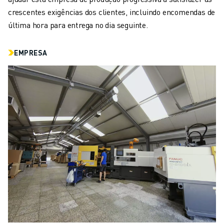
MOLDE O SEU FUTURO COM A FANUC
crescentes exigências dos clientes, incluindo encomendas de
JUNTE-SE A NÓS » PORTAL DE EMPREGO
última hora para entrega no dia seguinte.
CONTACTO
CONTACTO
EMPRESA
LOCALIZAÇÕES
IMPRIMIR