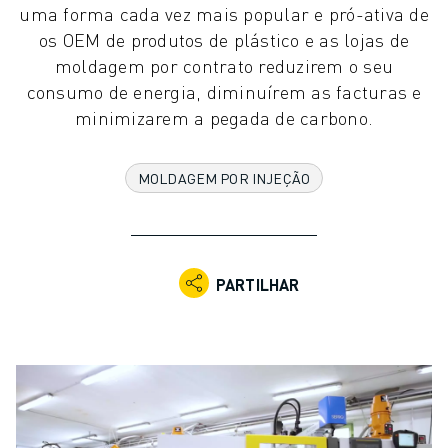
uma forma cada vez mais popular e pró-ativa de
ROBÔS INDUSTRIAIS
os OEM de produtos de plástico e as lojas de
ROBÔS COLABORATIVOS
moldagem por contrato reduzirem o seu
GAMA DE ROBÔS
consumo de energia, diminuírem as facturas e
CONTROLADORES DE ROBÔ
minimizarem a pegada de carbono.
ACESSÓRIOS PARA ROBÔS
SOFTWARE PARA ROBÔS
SOFTWARE DE SIMULAÇÃO
MOLDAGEM POR INJEÇÃO
PRODUTOS DE ROBÓTICA EDUCACIONAL
AUTOMAÇÃO DE ROBÔS
ROBÔS DE SOLDADURA POR ARCO
ROBÔS ARTICULADOS
PARTILHAR
SÉRIE ARC MATE
SÉRIE M-710
SÉRIE M-900
ROBÔS DELTA
ROBÔS PARA SECTOR ALIMENTAR E SALAS LIMPAS
ROBÔS DE PINTURA