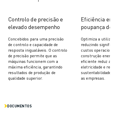
PACK ROBOSHOT - ROBÔ
MANUTENÇÃO PREVENTIVA ROBOSHOT
CUSTO TOTAL DE PROPRIEDADE DA ROBOSHOT
Controlo de precisão e
Eficiência en
MÁQUINAS EDM DE CORTE A FIO
elevado desempenho
poupança de 
ROBOCUT MÁQUINAS EDM DE CORTE A FIO
HARDWARE ROBOCUT
Concebidos para uma precisão
Optimiza a utiliza
SOFTWARE ROBOCUT
de controlo e capacidade de
reduzindo signifi
MANUTENÇÃO PREVENTIVA ROBOCUT
resposta inigualáveis. O controlo
custos operaciona
SUSTENTABILIDADE ROBOCUT
de precisão permite que as
construção energ
SOLUÇÕES IIOT
máquinas funcionem com a
eficiente reduz as
SOLUÇÕES PARA FÁBRICAS INTELIGENTES
máxima eficiência, garantindo
eletricidade e refo
resultados de produção de
sustentabilidade,
SOLUÇÕES DE FÁBRICA INTELIGENTES PARA AUMENTAR A EFICIÊNCI
qualidade superior.
as empresas.
REGISTO DE PRODUTOS » PORTAL FANUC
ESTUDOS DE CASO
SOLUÇÕES
INDÚSTRIAS
DOCUMENTOS
TODAS AS INDÚSTRIAS
AEROESPACIAL