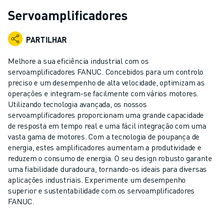
ROBÔS INDUSTRIAIS
Servoamplificadores
ROBÔS COLABORATIVOS
GAMA DE ROBÔS
PARTILHAR
CONTROLADORES DE ROBÔ
ACESSÓRIOS PARA ROBÔS
Melhore a sua eficiência industrial com os
SOFTWARE PARA ROBÔS
servoamplificadores FANUC. Concebidos para um controlo
preciso e um desempenho de alta velocidade, optimizam as
SOFTWARE DE SIMULAÇÃO
operações e integram-se facilmente com vários motores.
PRODUTOS DE ROBÓTICA EDUCACIONAL
Utilizando tecnologia avançada, os nossos
AUTOMAÇÃO DE ROBÔS
servoamplificadores proporcionam uma grande capacidade
ROBÔS DE SOLDADURA POR ARCO
de resposta em tempo real e uma fácil integração com uma
ROBÔS ARTICULADOS
vasta gama de motores. Com a tecnologia de poupança de
SÉRIE ARC MATE
energia, estes amplificadores aumentam a produtividade e
reduzem o consumo de energia. O seu design robusto garante
SÉRIE M-710
uma fiabilidade duradoura, tornando-os ideais para diversas
SÉRIE M-900
aplicações industriais. Experimente um desempenho
ROBÔS DELTA
superior e sustentabilidade com os servoamplificadores
ROBÔS PARA SECTOR ALIMENTAR E SALAS LIMPAS
FANUC.
ROBÔS DE PINTURA