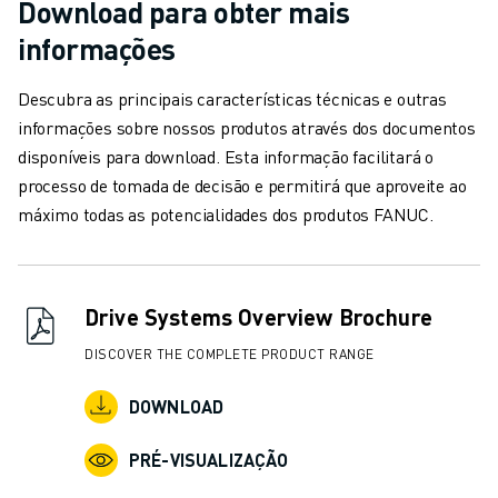
Download para obter mais
AUTOMÓVEL
informações
VEÍCULOS ELÉCTRICOS
ELETRÓNICA
Descubra as principais características técnicas e outras
ALIMENTAÇÃO & BEBIDAS
informações sobre nossos produtos através dos documentos
MÉDICO
disponíveis para download. Esta informação facilitará o
PLÁSTICOS
processo de tomada de decisão e permitirá que aproveite ao
ARMAZENAGEM, LOGÍSTICA, CORREIOS & ENCOMENDAS
máximo todas as potencialidades dos produtos FANUC.
APLICAÇÕES
TODAS AS APLICAÇÕES
MAQUINAÇÃO DE 5 EIXOS
SOLDADURA POR ARCO
Drive Systems Overview Brochure
MONTAGEM
DISCOVER THE COMPLETE PRODUCT RANGE
RETIFICAÇÃO CNC
FRESAGEM CNC
DOWNLOAD
TORNOS CNC
PERFURAÇÃO E ROSCAGEM A ALTA VELOCIDADE
PRÉ-VISUALIZAÇÃO
MOLDAGEM POR INJEÇÃO