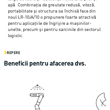
apă. Combinația de greutate redusă, viteză,
ELECTRONICĂ
portabilitate și structura sa închisă face din
ALIMENTE ȘI BĂUTURI
noul LR-10𝑖A/10 o propunere foarte atractivă
INDUSTRIE MEDICALĂ
pentru aplicațiile de îngrijire a mașinilor-
MASE PLASTICE
unelte, precum și pentru sarcinile din sectorul
DEPOZITARE, LOGISTICĂ, SERVICII POȘTALE
logistic.
APLICAȚII
TOATE APLICAȚIILE
PRELUCRARE ÎN 5 AXE
REPERE
SUDARE CU ARC
Beneficii pentru afacerea dvs.
ASAMBLARE
RECTIFICARE CNC
FREZARE CNC
STRUNJIRE CNC
FORARE ȘI TARODARE DE MARE VITEZĂ
INJECȚIE MASE PLASTICE
ASISTARE ROBOTIZATĂ
MANIPULAREA MATERIALELOR