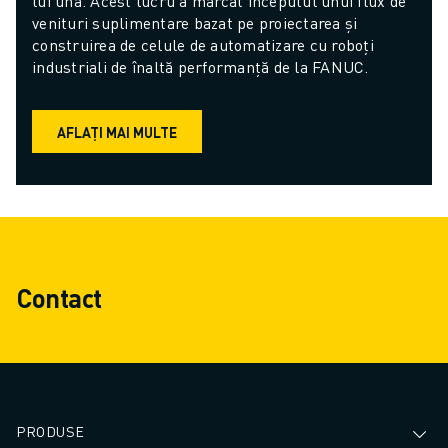
lui una. Acest lucru a marcat începutul unui flux de 
venituri suplimentare bazat pe proiectarea și 
construirea de celule de automatizare cu roboți 
industriali de înaltă performanță de la FANUC.
AFLAȚI MAI MULTE
Contact
PRODUSE