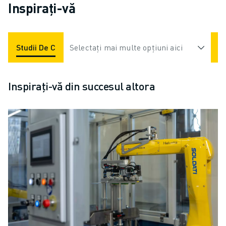
Inspirați-vă
Studii De Caz
Selectați mai multe opțiuni aici
Aplicații
Industrii
Inspirați-vă din succesul altora