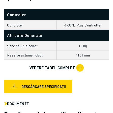
FANUC ACADEMY
SOLUȚII PENTRU INDUSTRII
Controler
SOLUȚII EDUCAȚIONALE
WORLDSKILLS ȘI TINERELE TALENTE
Controler
R-30𝑖B Plus Controller
EVENIMENTE EDUCAȚIONALE
Atribute Generale
ȘTIRI ȘI MEDIA
ȘTIRI ȘI MEDIA
Sarcina utilă robot
10 kg
EVENIMENTE
EVENIMENTE EDUCAȚIONALE
Raza de acțiune robot
1101 mm
DESPRE FANUC
VEDERE TABEL COMPLET
DESPRE FANUC
FANUC ÎN EUROPA
LOCAȚIILE NOASTRE
DESCĂRCARE SPECIFICAȚII
SUSTENABILITATE
CARIERĂ
PROIECTAȚI VIITORUL CU FANUC
DOCUMENTE
ALĂTURAȚI-VĂ ECHIPEI FANUC » CARIERĂ