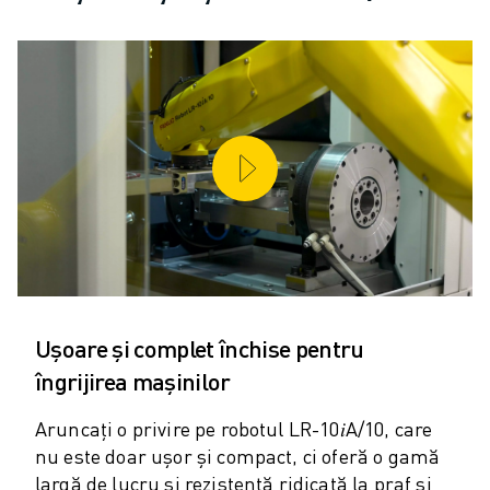
ROBOSHOT COSTUL TOTAL AL DEȚINERII
MAȘINI DE TĂIERE CU FIR EDM
ROBOCUT MAȘINI EDM DE TĂIERE CU FIR
HARDWARE ROBOCUT
SOFTWARE ROBOCUT
ROBOCUT MENTENANȚĂ PREVENTIVĂ
SUSTENABILITATE ROBOCUT
SOLUȚII IIOT
SOLUȚII SMART FACTORY
SOLUȚII SMART FACTORY DE CREȘTEREA EFICIENȚEI PRODUCȚIEI (I
ÎNREGISTRARE PRODUS » FANUC PORTAL
STUDII DE CAZ
SOLUȚII
Ușoare și complet închise pentru
INDUSTRII
îngrijirea mașinilor
TOATE INDUSTRIILE
Aruncați o privire pe robotul LR-10𝑖A/10, care
AERONAUTICĂ
nu este doar ușor și compact, ci oferă o gamă
INDUSTRIA AUTO
largă de lucru și rezistență ridicată la praf și
VEHICULE ELECTRICE