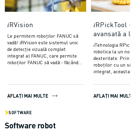
𝑖RVision
𝑖RPickTool -
avansată a li
Le permitem roboților FANUC să
vadă! 𝑖RVision este sistemul unic
𝑖Tehnologia RPick
de detecție vizuală complet
robotica la un nou 
integrat al FANUC, care permite
dexteritate. Prin e
roboților FANUC să vadă - făcând
roboților cu un sis
producția mai rapidă, mai
integrat, aceasta le
inteligentă ...
"coordonare ochi-m
cu cea a oam...
AFLAȚI MAI MULTE
AFLAȚI MAI MULTE
SOFTWARE
Software robot