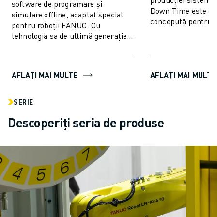
software de programare și
Down Time este o s
simulare offline, adaptat special
concepută pentru a
pentru roboții FANUC. Cu
neprevăzută a produ
tehnologia sa de ultimă generație,
...
ROBOGUIDE permite utilizatorilor
să creeze, să pro...
AFLAȚI MAI MULTE
AFLAȚI MAI MULTE
SERIE
Descoperiți seria de produse