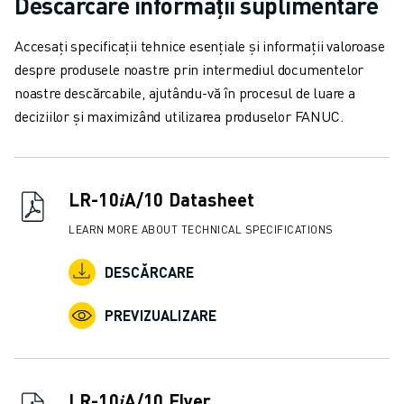
Descărcare informații suplimentare
CONTACT
CONTACT
Accesați specificații tehnice esențiale și informații valoroase
LOCAȚII
despre produsele noastre prin intermediul documentelor
IMPRINT
noastre descărcabile, ajutându-vă în procesul de luare a
deciziilor și maximizând utilizarea produselor FANUC.
LR-10𝑖A/10 Datasheet
LEARN MORE ABOUT TECHNICAL SPECIFICATIONS
DESCĂRCARE
PREVIZUALIZARE
LR-10𝑖A/10 Flyer