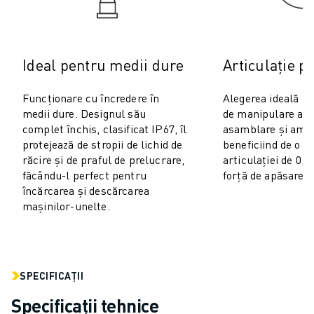
VOPSIRE
PALETIZARE
SUDARE PRIN PUNCTE
Ideal pentru medii dure
Articulație p
INSPECȚIE VIDEO
TĂIEREA CU FIR EDM
Funcționare cu încredere în
Alegerea ideală pe
STUDII DE CAZ
medii dure. Designul său
de manipulare a m
SERVICIU CLIENȚI
complet închis, clasificat IP67, îl
asamblare și amba
RELAȚII CLIENȚI
protejează de stropii de lichid de
beneficiind de o in
FANUC PLANS
răcire și de praful de prelucrare,
articulației de 0,2
făcându-l perfect pentru
forță de apăsare d
SUPORT TEHNIC ȘI ÎNTREȚINERE
încărcarea și descărcarea
ASISTENȚĂ TEHNICĂ LA DISTANȚĂ
mașinilor-unelte.
PIESE DE SCHIMB
REPARARE ȘI REFABRICARE
INSTRUMENTE DIGITAL SERVICE
MAGAZIN ONLINE
SPECIFICAȚII
DOWNLOAD CENTER » MYFANUC
Specificații tehnice
FORMARE ȘI EDUCAȚIE