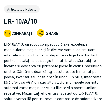
ROBOȚI COLABORATIVI
Articulated Robots
GAMA ROBOȚI
CONTROLERE ROBOȚI
LR-10𝑖A/10
ACCESORII ROBOȚI
SOFWARE ROBOȚI
COMPARAȚI
SHARE
SOFTWARE DE SIMULARE
PRODUSE DE ROBOTICĂ EDUCAȚIONALĂ
LR-10𝑖A/10, un robot compact cu 6 axe, excelează în
AUTOMATIZAREA ROBOTICĂ
manipularea mașinilor și în diverse sarcini de preluare,
ROBOȚI SUDARE CU ARC ELECTRIC
întâlnite în mod obișnuit în depozite și logistică. Perfect
pentru instalațiile cu spațiu limitat, brațul său subțire
ROBOȚI ARTICULAȚI
încarcă și descarcă cu pricepere piese în cadrul mașinilor-
SERIA ARC MATE
unelte. Cântărind doar 46 kg, acesta poate fi montat pe
SERIA M-900
podea, inversat sau poziționat în unghi. În plus, integrarea
ROBOȚI DELTA
fără efort cu AGV-uri sau alte platforme mobile permite
ROBOȚI INDUSTRIE ALIMENTARĂ ȘI CLEANROOM
automatizarea mașinilor subutilizate și a operațiunilor
repetitive. Maximizați eficiența și spațiul cu LR-10𝑖A/10,
ROBOȚI VOPSIRE
soluția versatilă pentru nevoile compacte de automatizare.
ROBOȚI PALETIZARE
ROBOȚI SCARA