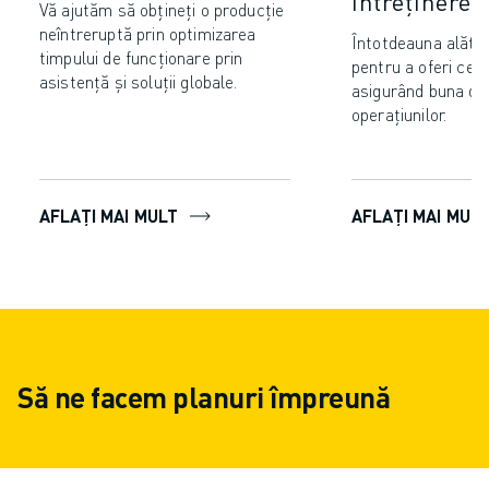
întreținere
Vă ajutăm să obțineți o producție
neîntreruptă prin optimizarea
Întotdeauna alătur
timpului de funcționare prin
pentru a oferi cel 
asistență și soluții globale.
asigurând buna de
operațiunilor.
AFLAȚI MAI MULT
AFLAȚI MAI MUL
Să ne facem planuri împreună