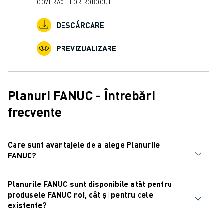
COVERAGE FOR ROBOCUT
DESCĂRCARE
PREVIZUALIZARE
Planuri FANUC - Întrebări
frecvente
Care sunt avantajele de a alege Planurile
FANUC?
Planurile FANUC sunt servicii tehnice pe bază de
Planurile FANUC sunt disponibile atât pentru
abonament adaptate nevoilor dvs. operaționale, oferind
produsele FANUC noi, cât și pentru cele
transparență completă asupra costurilor de proprietate a
existente?
echipamentelor. Cu prețuri previzibile, fixe și asistență