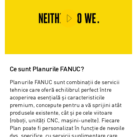
CENTRE COMPACTE DE PRELUCRARE CNC
ROBODRILL CĂUTARE
ROBODRILL CENTRE VERTICALE DE PRELUCRARE CNC
HARDWARE ROBODRILL
SOFTWARE ROBODRILL
MENTENANȚĂ PREVENTIVĂ ROBODRILL
SUSTENABILITATE ROBODRILL
ROBODRILL PACHET ROBOTIZAT
ROBODRILL PACHET EDUCAȚIONAL
Ce sunt Planurile FANUC?
MAȘINI ELECTRICE DE INJECȚIE
Planurile FANUC sunt combinații de servicii
ROBOSHOT CĂUTARE
tehnice care oferă echilibrul perfect între
ROBOSHOT MAȘINI ELECTRICE DE INJECȚIE
acoperirea esențială și caracteristicile
HARDWARE ROBOSHOT
premium, concepute pentru a vă sprijini atât
SOFTWARE ROBOSHOT
produsele existente, cât și pe cele viitoare
SUSTENABILITATE ROBOSHOT
(roboți, unități CNC, mașini-unelte). Fiecare
ROBOSHOT PACHET ROBOTIZARE
Plan poate fi personalizat în funcție de nevoile
ROBOSHOT MENTENANȚĂ PREVENTIVĂ
dvs. specifice, cu servicii suplimentare care