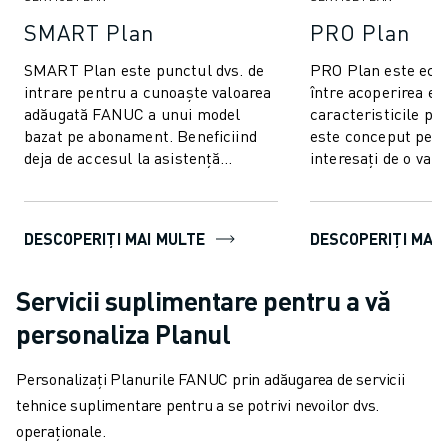
FANUC ACADEMY
SMART Plan
PRO Plan
SOLUȚII PENTRU INDUSTRII
SOLUȚII EDUCAȚIONALE
SMART Plan este punctul dvs. de
PRO Plan este echi
WORLDSKILLS ȘI TINERELE TALENTE
intrare pentru a cunoaște valoarea
între acoperirea ese
adăugată FANUC a unui model
caracteristicile p
EVENIMENTE EDUCAȚIONALE
bazat pe abonament. Beneficiind
este conceput pentr
ȘTIRI ȘI MEDIA
deja de accesul la asistență
interesați de o valo
ȘTIRI ȘI MEDIA
telefonică hotline și la platforma
flexibilitate mai ma
EVENIMENTE
MyFAN...
performanț...
EVENIMENTE EDUCAȚIONALE
DESCOPERIȚI MAI MULTE
DESCOPERIȚI MAI
DESPRE FANUC
DESPRE FANUC
Servicii suplimentare pentru a vă
FANUC ÎN EUROPA
LOCAȚIILE NOASTRE
personaliza Planul
SUSTENABILITATE
CARIERĂ
Personalizați Planurile FANUC prin adăugarea de servicii
PROIECTAȚI VIITORUL CU FANUC
tehnice suplimentare pentru a se potrivi nevoilor dvs.
ALĂTURAȚI-VĂ ECHIPEI FANUC » CARIERĂ
operaționale.