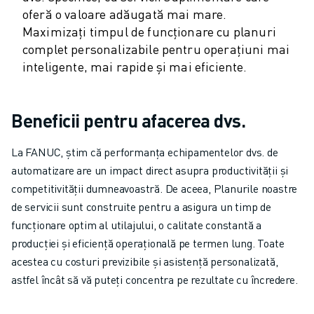
ROBOSHOT COSTUL TOTAL AL DEȚINERII
oferă o valoare adăugată mai mare.
MAȘINI DE TĂIERE CU FIR EDM
Maximizați timpul de funcționare cu planuri
ROBOCUT MAȘINI EDM DE TĂIERE CU FIR
complet personalizabile pentru operațiuni mai
HARDWARE ROBOCUT
inteligente, mai rapide și mai eficiente.
SOFTWARE ROBOCUT
ROBOCUT MENTENANȚĂ PREVENTIVĂ
SUSTENABILITATE ROBOCUT
Beneficii pentru afacerea dvs.
SOLUȚII IIOT
SOLUȚII SMART FACTORY
La FANUC, știm că performanța echipamentelor dvs. de
SOLUȚII SMART FACTORY DE CREȘTEREA EFICIENȚEI PRODUCȚIEI (I
automatizare are un impact direct asupra productivității și
ÎNREGISTRARE PRODUS » FANUC PORTAL
competitivității dumneavoastră. De aceea, Planurile noastre
STUDII DE CAZ
de servicii sunt construite pentru a asigura un timp de
SOLUȚII
funcționare optim al utilajului, o calitate constantă a
INDUSTRII
producției și eficiență operațională pe termen lung. Toate
TOATE INDUSTRIILE
acestea cu costuri previzibile și asistență personalizată,
AERONAUTICĂ
astfel încât să vă puteți concentra pe rezultate cu încredere.
INDUSTRIA AUTO
VEHICULE ELECTRICE