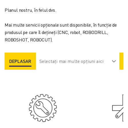
CONTACT
CONTACT
Planul nostru, în felul dvs.
LOCAȚII
IMPRINT
Mai multe servicii opționale sunt disponibile, în funcție de
produsul pe care îl dețineți (CNC, robot, ROBODRILL,
ROBOSHOT, ROBOCUT).
DEPLASARE & MENTE...
Selectați mai multe opțiuni aici
SUPORT TEHNIC
PIESE DE