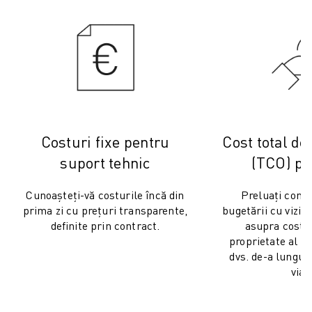
ELECTRONICĂ
ALIMENTE ȘI BĂUTURI
INDUSTRIE MEDICALĂ
MASE PLASTICE
DEPOZITARE, LOGISTICĂ, SERVICII POȘTALE
APLICAȚII
TOATE APLICAȚIILE
Costuri fixe pentru
Cost total de
PRELUCRARE ÎN 5 AXE
SUDARE CU ARC
suport tehnic
(TCO) pre
ASAMBLARE
Cunoașteți-vă costurile încă din
Preluați contr
RECTIFICARE CNC
prima zi cu prețuri transparente,
bugetării cu vizib
FREZARE CNC
definite prin contract.
asupra costul
STRUNJIRE CNC
proprietate al 
FORARE ȘI TARODARE DE MARE VITEZĂ
dvs. de-a lungul 
INJECȚIE MASE PLASTICE
viaț
ASISTARE ROBOTIZATĂ
MANIPULAREA MATERIALELOR