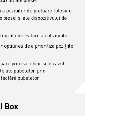
CAD 3D ale piesei
ă a pozițiilor de preluare folosind
 piesei și ale dispozitivului de
tegrată de evitare a coliziunilor
or opțiunea de a prioritiza pozițiile
uare precisă, chiar și în cazul
te ale pubelelor, prin
tectării pubelelor
AI Box