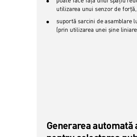
poate face față unui spațiu redu
CONTACT
utilizarea unui senzor de forță,
CONTACT
LOCAȚII
suportă sarcini de asamblare l
IMPRINT
(prin utilizarea unei șine liniar
Generarea automată a 