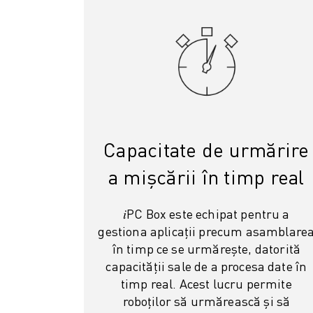
ELECTRONICĂ
ALIMENTE ȘI BĂUTURI
INDUSTRIE MEDICALĂ
MASE PLASTICE
DEPOZITARE, LOGISTICĂ, SERVICII POȘTALE
APLICAȚII
TOATE APLICAȚIILE
PRELUCRARE ÎN 5 AXE
Capacitate de urmărire
SUDARE CU ARC
a mișcării în timp real
ASAMBLARE
RECTIFICARE CNC
𝑖PC Box este echipat pentru a
FREZARE CNC
gestiona aplicații precum asamblare
STRUNJIRE CNC
în timp ce se urmărește, datorită
FORARE ȘI TARODARE DE MARE VITEZĂ
capacității sale de a procesa date în
INJECȚIE MASE PLASTICE
timp real. Acest lucru permite
ASISTARE ROBOTIZATĂ
roboților să urmărească și să
MANIPULAREA MATERIALELOR