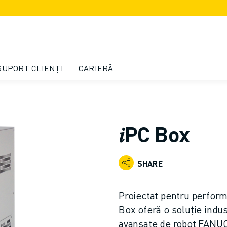
SUPORT CLIENȚI
CARIERĂ
𝑖PC Box
SHARE
Proiectat pentru perform
Box oferă o soluție indust
avansate de robot FANUC