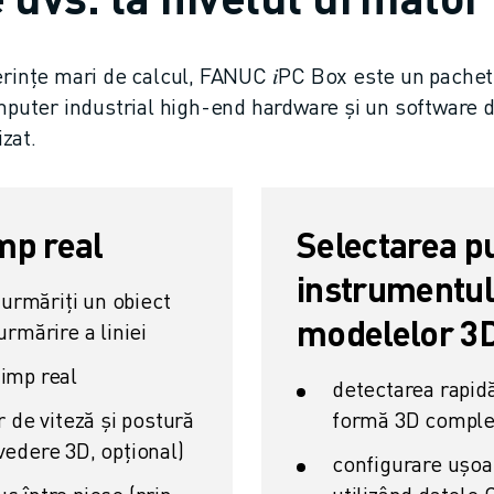
erințe mari de calcul, FANUC 𝑖PC Box este un pachet
omputer industrial high-end hardware și un software 
izat.
mp real
Selectarea p
instrumentul 
urmăriți un obiect
modelelor 3
urmărire a liniei
timp real
detectarea rapidă 
r de viteză și postură
formă 3D compl
 vedere 3D, opțional)
configurare ușoa