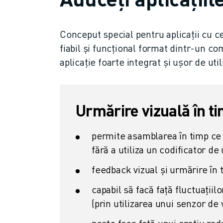
FANUC ACADEMY
SOLUȚII PENTRU INDUSTRII
SOLUȚII EDUCAȚIONALE
Conceput special pentru aplicații cu c
WORLDSKILLS ȘI TINERELE TALENTE
fiabil și funcțional format dintr-un c
EVENIMENTE EDUCAȚIONALE
aplicație foarte integrat și ușor de util
ȘTIRI ȘI MEDIA
ȘTIRI ȘI MEDIA
EVENIMENTE
Urmărire vizuală în ti
EVENIMENTE EDUCAȚIONALE
DESPRE FANUC
DESPRE FANUC
permite asamblarea în timp ce 
FANUC ÎN EUROPA
fără a utiliza un codificator de 
LOCAȚIILE NOASTRE
feedback vizual și urmărire în 
SUSTENABILITATE
CARIERĂ
capabil să facă față fluctuațiilo
PROIECTAȚI VIITORUL CU FANUC
(prin utilizarea unui senzor de
ALĂTURAȚI-VĂ ECHIPEI FANUC » CARIERĂ