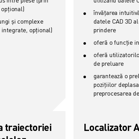
s între piese (prin
utilizând datele 
 opțional)
învățarea intuitiv
ungi și complexe
datele CAD 3D ale
e integrate, opțional)
prindere
oferă o funcție in
oferă utilizatoril
de preluare
garantează o prel
pozițiilor deplasa
preprocesarea de
traiectoriei
Localizator 