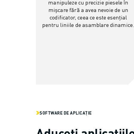
manipuleze cu precizie piesele în
VOPSIRE
mișcare fără a avea nevoie de un
PALETIZARE
codificator, ceea ce este esențial
SUDARE PRIN PUNCTE
pentru liniile de asamblare dinamice
INSPECȚIE VIDEO
TĂIEREA CU FIR EDM
STUDII DE CAZ
SERVICIU CLIENȚI
RELAȚII CLIENȚI
FANUC PLANS
SUPORT TEHNIC ȘI ÎNTREȚINERE
ASISTENȚĂ TEHNICĂ LA DISTANȚĂ
PIESE DE SCHIMB
REPARARE ȘI REFABRICARE
INSTRUMENTE DIGITAL SERVICE
SOFTWARE DE APLICAȚIE
MAGAZIN ONLINE
DOWNLOAD CENTER » MYFANUC
Aduceți aplicațiil
FORMARE ȘI EDUCAȚIE