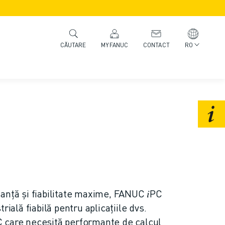
MYFANUC
CONTACT
RO
CĂUTARE
anță și fiabilitate maxime, FANUC 𝑖PC
rială fiabilă pentru aplicațiile dvs.
 care necesită performanțe de calcul