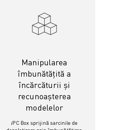
Manipularea
îmbunătățită a
încărcăturii și
recunoașterea
modelelor
𝑖PC Box sprijină sarcinile de
depaletizare prin îmbunătățirea