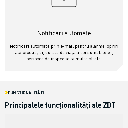
CONTACT
CONTACT
LOCAȚII
IMPRINT
Notificări automate
Notificări automate prin e-mail pentru alarme, opriri
ale producției, durata de viață a consumabilelor,
perioade de inspecție și multe altele.
FUNCȚIONALITĂȚI
Principalele funcționalități ale ZDT