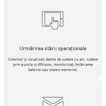
FANUC ACADEMY
SOLUȚII PENTRU INDUSTRII
SOLUȚII EDUCAȚIONALE
WORLDSKILLS ȘI TINERELE TALENTE
EVENIMENTE EDUCAȚIONALE
ȘTIRI ȘI MEDIA
ȘTIRI ȘI MEDIA
EVENIMENTE
Urmărirea stării operaționale
EVENIMENTE EDUCAȚIONALE
DESPRE FANUC
Colectați și vizualizați datele de sudare cu arc, sudare
DESPRE FANUC
prin puncte și 𝑖RVision, monitorizați încărcarea
bateriei sau starea memoriei.
FANUC ÎN EUROPA
LOCAȚIILE NOASTRE
SUSTENABILITATE
CARIERĂ
PROIECTAȚI VIITORUL CU FANUC
ALĂTURAȚI-VĂ ECHIPEI FANUC » CARIERĂ