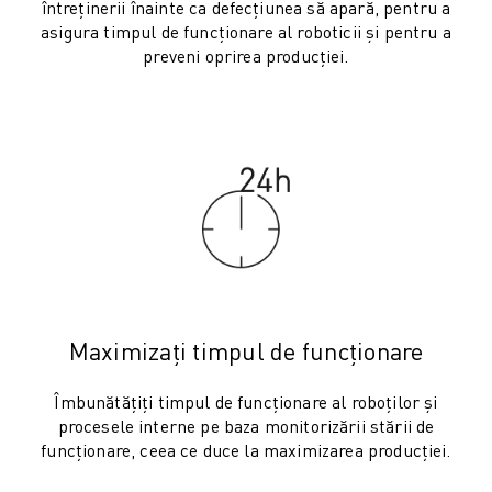
ROBOSHOT COSTUL TOTAL AL DEȚINERII
întreținerii înainte ca defecțiunea să apară, pentru a
MAȘINI DE TĂIERE CU FIR EDM
asigura timpul de funcționare al roboticii și pentru a
preveni oprirea producției.
ROBOCUT MAȘINI EDM DE TĂIERE CU FIR
HARDWARE ROBOCUT
SOFTWARE ROBOCUT
ROBOCUT MENTENANȚĂ PREVENTIVĂ
SUSTENABILITATE ROBOCUT
SOLUȚII IIOT
SOLUȚII SMART FACTORY
SOLUȚII SMART FACTORY DE CREȘTEREA EFICIENȚEI PRODUCȚIEI (I
ÎNREGISTRARE PRODUS » FANUC PORTAL
STUDII DE CAZ
SOLUȚII
Maximizați timpul de funcționare
INDUSTRII
Îmbunătățiți timpul de funcționare al roboților și
TOATE INDUSTRIILE
procesele interne pe baza monitorizării stării de
AERONAUTICĂ
funcționare, ceea ce duce la maximizarea producției.
INDUSTRIA AUTO
VEHICULE ELECTRICE