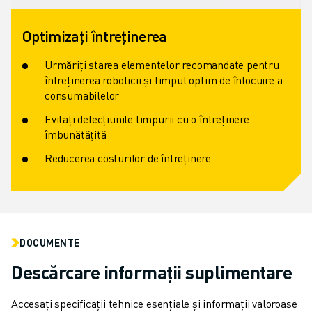
Optimizați întreținerea
Urmăriți starea elementelor recomandate pentru
întreținerea roboticii și timpul optim de înlocuire a
consumabilelor
Evitați defecțiunile timpurii cu o întreținere
îmbunătățită
Reducerea costurilor de întreținere
DOCUMENTE
Descărcare informații suplimentare
Accesați specificații tehnice esențiale și informații valoroase