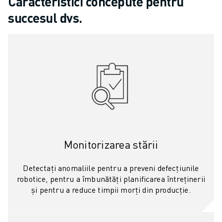
Caracteristici concepute pentru
VOPSIRE
succesul dvs.
PALETIZARE
SUDARE PRIN PUNCTE
INSPECȚIE VIDEO
TĂIEREA CU FIR EDM
STUDII DE CAZ
SERVICIU CLIENȚI
RELAȚII CLIENȚI
FANUC PLANS
SUPORT TEHNIC ȘI ÎNTREȚINERE
ASISTENȚĂ TEHNICĂ LA DISTANȚĂ
Monitorizarea stării
PIESE DE SCHIMB
REPARARE ȘI REFABRICARE
Detectați anomaliile pentru a preveni defecțiunile
INSTRUMENTE DIGITAL SERVICE
robotice, pentru a îmbunătăți planificarea întreținerii
MAGAZIN ONLINE
și pentru a reduce timpii morți din producție.
DOWNLOAD CENTER » MYFANUC
FORMARE ȘI EDUCAȚIE