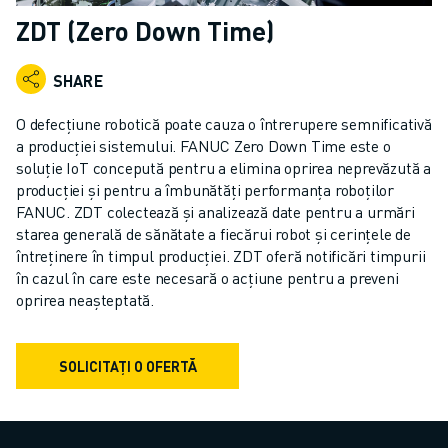
ROBOȚI COLABORATIVI
ZDT (Zero Down Time)
GAMA ROBOȚI
CONTROLERE ROBOȚI
SHARE
ACCESORII ROBOȚI
SOFWARE ROBOȚI
O defecțiune robotică poate cauza o întrerupere semnificativă
SOFTWARE DE SIMULARE
a producției sistemului. FANUC Zero Down Time este o
soluție IoT concepută pentru a elimina oprirea neprevăzută a
PRODUSE DE ROBOTICĂ EDUCAȚIONALĂ
producției și pentru a îmbunătăți performanța roboților
AUTOMATIZAREA ROBOTICĂ
FANUC. ZDT colectează și analizează date pentru a urmări
ROBOȚI SUDARE CU ARC ELECTRIC
starea generală de sănătate a fiecărui robot și cerințele de
ROBOȚI ARTICULAȚI
întreținere în timpul producției. ZDT oferă notificări timpurii
SERIA ARC MATE
în cazul în care este necesară o acțiune pentru a preveni
SERIA M-900
oprirea neașteptată.
ROBOȚI DELTA
ROBOȚI INDUSTRIE ALIMENTARĂ ȘI CLEANROOM
SOLICITAȚI O OFERTĂ
ROBOȚI VOPSIRE
ROBOȚI PALETIZARE
ROBOȚI SCARA