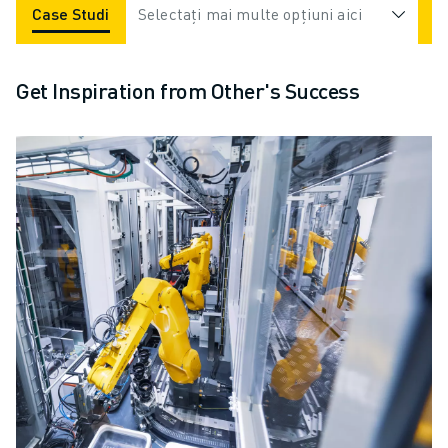
Case Studies
Selectați mai multe opțiuni aici
Applications
Industries
Get Inspiration from Other's Success