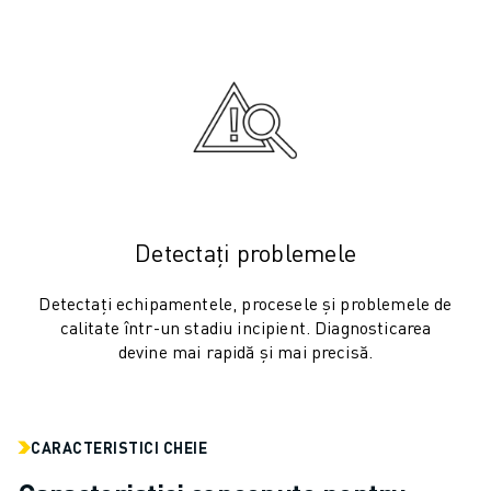
ELECTRONICĂ
ALIMENTE ȘI BĂUTURI
INDUSTRIE MEDICALĂ
MASE PLASTICE
DEPOZITARE, LOGISTICĂ, SERVICII POȘTALE
APLICAȚII
TOATE APLICAȚIILE
PRELUCRARE ÎN 5 AXE
Detectați problemele
SUDARE CU ARC
ASAMBLARE
Detectați echipamentele, procesele și problemele de
RECTIFICARE CNC
calitate într-un stadiu incipient. Diagnosticarea
FREZARE CNC
devine mai rapidă și mai precisă.
STRUNJIRE CNC
FORARE ȘI TARODARE DE MARE VITEZĂ
INJECȚIE MASE PLASTICE
CARACTERISTICI CHEIE
ASISTARE ROBOTIZATĂ
MANIPULAREA MATERIALELOR