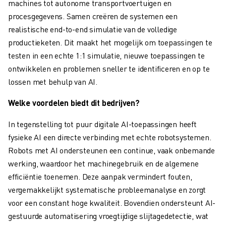
ROBOSHOT PREVENTIEF ONDERHOUD
machines tot autonome transportvoertuigen en
ROBOSHOT TOTAL COST OF OWNERSHIP
procesgegevens. Samen creëren de systemen een
DRAADVONKMACHINES
realistische end-to-end simulatie van de volledige
ROBOCUT DRAADVONKMACHINES
productieketen. Dit maakt het mogelijk om toepassingen te
ROBOCUT HARDWARE
testen in een echte 1:1 simulatie, nieuwe toepassingen te
ROBOCUT SOFTWARE
ontwikkelen en problemen sneller te identificeren en op te
ROBOCUT PREVENTIEF ONDERHOUD
lossen met behulp van AI.
ROBOCUT DUURZAAMHEID
Welke voordelen biedt dit bedrijven?
IIOT-OPLOSSINGEN
SMART FACTORY OPLOSSINGEN
In tegenstelling tot puur digitale AI-toepassingen heeft
SMART FACTORY OPLOSSINGEN VOOR EEN EFFICIËNTERE PRODUCTIE
fysieke AI een directe verbinding met echte robotsystemen.
PRODUCT REGISTRATIE » FANUC PORTAAL
Robots met AI ondersteunen een continue, vaak onbemande
CASE STUDIES
werking, waardoor het machinegebruik en de algemene
OPLOSSINGEN
efficiëntie toenemen. Deze aanpak vermindert fouten,
INDUSTRIEËN
vergemakkelijkt systematische probleemanalyse en zorgt
ALLE INDUSTRIEËN
voor een constant hoge kwaliteit. Bovendien ondersteunt AI-
LUCHTVAART
gestuurde automatisering vroegtijdige slijtagedetectie, wat
AUTOMOTIVE