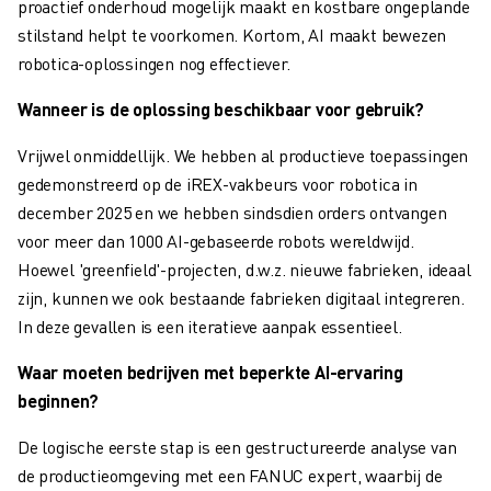
proactief onderhoud mogelijk maakt en kostbare ongeplande
ELEKTRISCHE VOERTUIGEN
stilstand helpt te voorkomen. Kortom, AI maakt bewezen
ELEKTRONICA
robotica-oplossingen nog effectiever.
FOOD & BEVERAGE
Wanneer is de oplossing beschikbaar voor gebruik?
MEDISCH
KUNSTSTOFFEN
Vrijwel onmiddellijk. We hebben al productieve toepassingen
OPSLAG & LOGISTIEK
gedemonstreerd op de iREX-vakbeurs voor robotica in
TOEPASSINGEN
december 2025 en we hebben sindsdien orders ontvangen
ALLE TOEPASSINGEN
voor meer dan 1000 AI-gebaseerde robots wereldwijd.
5-ASSIGE BEWERKING
Hoewel 'greenfield'-projecten, d.w.z. nieuwe fabrieken, ideaal
BOOGLASSEN
zijn, kunnen we ook bestaande fabrieken digitaal integreren.
ASSEMBLAGE
In deze gevallen is een iteratieve aanpak essentieel.
CNC SLIJPEN
CNC FREZEN
Waar moeten bedrijven met beperkte AI-ervaring
CNC DRAAIEN
beginnen?
BOREN EN TAPPEN MET HOGE SNELHEID
De logische eerste stap is een gestructureerde analyse van
SPUITGIETEN
de productieomgeving met een FANUC expert, waarbij de
MACHINE BELADING