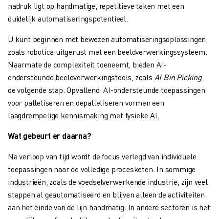
nadruk ligt op handmatige, repetitieve taken met een
MATERIAL HANDLING
duidelijk automatiseringspotentieel.
VERFSPUITEN
PALLETISEREN
U kunt beginnen met bewezen automatiseringsoplossingen,
PUNTLASSEN
zoals robotica uitgerust met een beeldverwerkingssysteem.
VISION INSPECTIE
Naarmate de complexiteit toeneemt, bieden AI-
DRAADVONKEN EDM
ondersteunde beeldverwerkingstools, zoals
AI Bin Picking
,
CASE STUDIES
de volgende stap. Opvallend: AI-ondersteunde toepassingen
CUSTOMER SERVICE
voor palletiseren en depalletiseren vormen een
CUSTOMER CARE
laagdrempelige kennismaking met fysieke AI.
FANUC PLANS
SERVICE & ONDERHOUD
Wat gebeurt er daarna?
TECHNISCHE ONDERSTEUNING REMOTE
Na verloop van tijd wordt de focus verlegd van individuele
SPARE PARTS
toepassingen naar de volledige procesketen. In sommige
REVISIE
industrieën, zoals de voedselverwerkende industrie, zijn veel
DIGITALE SERVICE TOOLS
stappen al geautomatiseerd en blijven alleen de activiteiten
E-STORE
aan het einde van de lijn handmatig. In andere sectoren is het
DOWNLOAD CENTER » MYFANUC