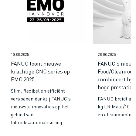
18.08.2025
28.08.2025
FANUC toont nieuwe
FANUC's nieuw
krachtige CNC series op
Food/Cleanroom
EMO 2025
combineert hyg
hoge prestaties
Slim, flexibel en efficiënt
verspanen dankzij FANUC's
FANUC breidt aan
nieuwste innovaties op het
kg LR Mate/10-11
gebied van
en cleanroomtoe
fabrieksautomatisering,
bewerkingsmachines en robots.