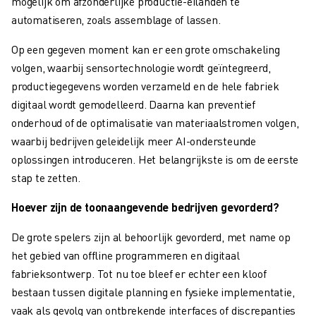
mogelijk om afzonderlijke productie-eilanden te
OPLEIDING & ONDERWIJS
automatiseren, zoals assemblage of lassen.
FANUC ACADEMY
OPLOSSINGEN VOOR INDUSTRIEËN
Op een gegeven moment kan er een grote omschakeling
OPLOSSINGEN VOOR HET ONDERWIJS
volgen, waarbij sensortechnologie wordt geïntegreerd,
WORLDSKILLS & JONG TALENT
productiegegevens worden verzameld en de hele fabriek
ONDERWIJS EVENEMENTEN
digitaal wordt gemodelleerd. Daarna kan preventief
NIEUWS & MEDIA
onderhoud of de optimalisatie van materiaalstromen volgen,
NIEUWS & MEDIA
waarbij bedrijven geleidelijk meer AI-ondersteunde
EVENEMENTEN
oplossingen introduceren. Het belangrijkste is om de eerste
ONDERWIJS EVENEMENTEN
stap te zetten.
OVER FANUC
Hoever zijn de toonaangevende bedrijven gevorderd?
OVER FANUC
FANUC IN EUROPA
De grote spelers zijn al behoorlijk gevorderd, met name op
ONZE LOCATIES
het gebied van offline programmeren en digitaal
DUURZAAMHEID
fabrieksontwerp. Tot nu toe bleef er echter een kloof
JOBS
bestaan tussen digitale planning en fysieke implementatie,
SHAPE YOUR FUTURE WITH FANUC
vaak als gevolg van ontbrekende interfaces of discrepanties