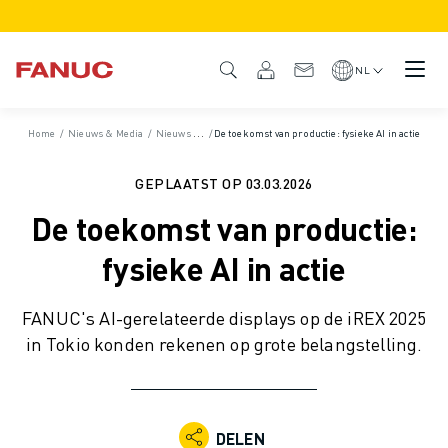
PRODUCTEN
PRODUCTOVERZICHT
NL
CNC & AANDRIJFSYSTEMEN
CNC FILTER
Home
/
Nieuws & Media
/
Nieuws & Persberichten
/
De toekomst van productie: fysieke AI in actie
/
Nieuws
CNC SYSTEMEN
AANDRIJFSYSTEMEN
GEPLAATST OP
03.03.2026
I/O-SYSTEEM
De toekomst van productie:
CNC FUNCTIES/OPTIES
CUSTOMISATION
fysieke AI in actie
SIMULATIE - DIGITAL TWIN OPLOSSINGEN
CNC DUURZAAMHEID
FANUC's AI-gerelateerde displays op de iREX 2025
CNC ONDERWIJS PRODUCTEN
in Tokio konden rekenen op grote belangstelling.
RETROFIT OPLOSSINGEN
GEAVANCEERDE CNC MODELLEN
ROBOTS
ROBOT FILTER
DELEN