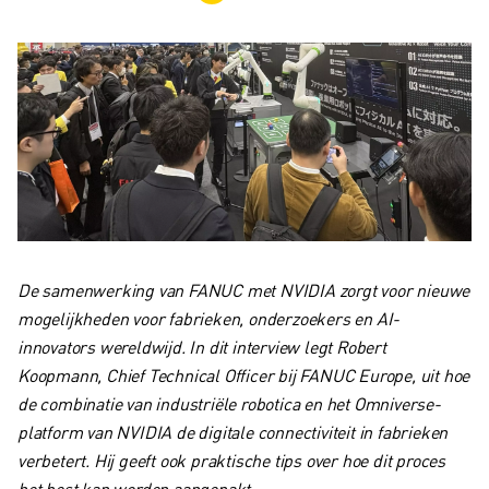
INDUSTRIËLE ROBOTS
COLLABORATIEVE ROBOTS
ROBOT AANBOD
ROBOT CONTROLLERS
ROBOT ACCESSOIRES
ROBOT SOFTWARE
SIMULATIE SOFTWARE
ROBOTS VOOR HET ONDERWIJS
ROBOT AUTOMATISERING
BOOGLAS ROBOTS
De samenwerking van FANUC met NVIDIA zorgt voor nieuwe
ARTICULATED ROBOTS
mogelijkheden voor fabrieken, onderzoekers en AI-
ARC MATE SERIE
innovators wereldwijd. In dit interview legt Robert
M-900 SERIE
Koopmann, Chief Technical Officer bij FANUC Europe, uit hoe
DELTA ROBOTS
de combinatie van industriële robotica en het Omniverse-
FOOD & CLEANROOM ROBOTS
platform van NVIDIA de digitale connectiviteit in fabrieken
VERFSPUIT ROBOTS
verbetert. Hij geeft ook praktische tips over hoe dit proces
PALLETISEER ROBOTS
het best kan worden aangepakt.