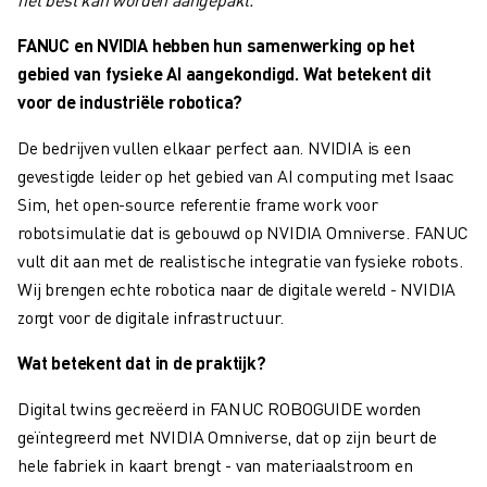
SCARA ROBOTS
COMPACTE CNC-BEWERKINGSCENTRA
FANUC en NVIDIA hebben hun samenwerking op het
ROBODRILL FILTER
gebied van fysieke AI aangekondigd. Wat betekent dit
ROBODRILL COMPACTE CNC-BEWERKINGSCENTRA
voor de industriële robotica?
ROBODRILL HARDWARE
De bedrijven vullen elkaar perfect aan. NVIDIA is een
ROBODRILL SOFTWARE
gevestigde leider op het gebied van AI computing met Isaac
ROBODRILL PREVENTIEF ONDERHOUD
Sim, het open-source referentie frame work voor
ROBODRILL DUURZAAMHEID
robotsimulatie dat is gebouwd op NVIDIA Omniverse. FANUC
ROBODRILL ROBOT PAKKET
vult dit aan met de realistische integratie van fysieke robots.
ROBODRILL ONDERWIJS PAKKET
Wij brengen echte robotica naar de digitale wereld - NVIDIA
ELEKTRISCHE SPUITGIETMACHINES
zorgt voor de digitale infrastructuur.
ROBOSHOT FILTER
ROBOSHOT ELEKTRISCHE SPUITGIETMACHINES
Wat betekent dat in de praktijk?
ROBOSHOT HARDWARE
ROBOSHOT SOFTWARE
Digital twins gecreëerd in FANUC ROBOGUIDE worden
ROBOSHOT DUURZAAMHEID
geïntegreerd met NVIDIA Omniverse, dat op zijn beurt de
ROBOSHOT ROBOT PAKKET
hele fabriek in kaart brengt - van materiaalstroom en