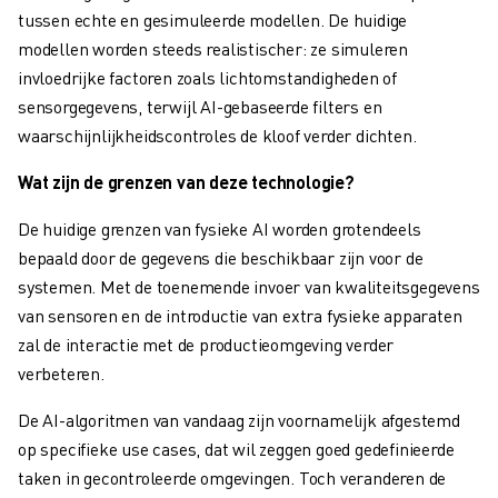
JOIN US » JOB PORTAAL
tussen echte en gesimuleerde modellen. De huidige
CONTACT
modellen worden steeds realistischer: ze simuleren
CONTACT
invloedrijke factoren zoals lichtomstandigheden of
LOCATIES
sensorgegevens, terwijl AI-gebaseerde filters en
COLOFON
waarschijnlijkheidscontroles de kloof verder dichten.
Wat zijn de grenzen van deze technologie?
De huidige grenzen van fysieke AI worden grotendeels
bepaald door de gegevens die beschikbaar zijn voor de
systemen. Met de toenemende invoer van kwaliteitsgegevens
van sensoren en de introductie van extra fysieke apparaten
zal de interactie met de productieomgeving verder
verbeteren.
De AI-algoritmen van vandaag zijn voornamelijk afgestemd
op specifieke use cases, dat wil zeggen goed gedefinieerde
taken in gecontroleerde omgevingen. Toch veranderen de