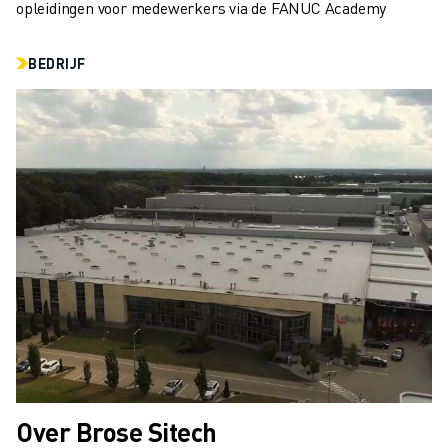
JOIN US » JOB PORTAAL
opleidingen voor medewerkers via de FANUC Academy
CONTACT
CONTACT
BEDRIJF
LOCATIES
COLOFON
Over Brose Sitech