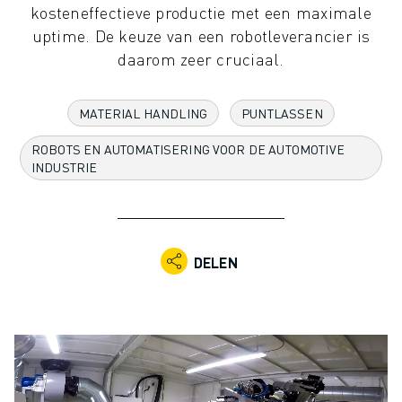
kosteneffectieve productie met een maximale
INDUSTRIËLE ROBOTS
uptime. De keuze van een robotleverancier is
COLLABORATIEVE ROBOTS
daarom zeer cruciaal.
ROBOT AANBOD
ROBOT CONTROLLERS
ROBOT ACCESSOIRES
MATERIAL HANDLING
PUNTLASSEN
ROBOT SOFTWARE
ROBOTS EN AUTOMATISERING VOOR DE AUTOMOTIVE
SIMULATIE SOFTWARE
INDUSTRIE
ROBOTS VOOR HET ONDERWIJS
ROBOT AUTOMATISERING
BOOGLAS ROBOTS
ARTICULATED ROBOTS
DELEN
ARC MATE SERIE
M-900 SERIE
DELTA ROBOTS
FOOD & CLEANROOM ROBOTS
VERFSPUIT ROBOTS
PALLETISEER ROBOTS