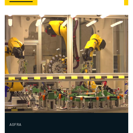
ruime
zoals booglassen. 
onderhoudsopeningen. De
payload tot 12 kg 
kabels zijn ontworpen voor
reikwijdte van 14
een lange levensduur en
biedt deze robot h
eenvoudig onderhoud, wat
bewegingssnelhede
de onderhoudstijd en -
een hogere producti
kosten verlaagt. Dit model
bespaart waardevolle
vloeroppervlakte in de
productieomgeving, heeft
een minimale voetafdruk
van 678 x 536 mm en is
dankzij zijn compacte vorm
en ontwerp eenvoudig te
integreren.
AGFRA