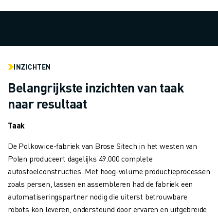
MATERIAL HANDLING
VERFSPUITEN
PALLETISEREN
PUNTLASSEN
VISION INSPECTIE
INZICHTEN
DRAADVONKEN EDM
CASE STUDIES
Belangrijkste inzichten van taak
CUSTOMER SERVICE
naar resultaat
CUSTOMER CARE
FANUC PLANS
Taak
SERVICE & ONDERHOUD
De Polkowice-fabriek van Brose Sitech in het westen van
TECHNISCHE ONDERSTEUNING REMOTE
Polen produceert dagelijks 49.000
complete
SPARE PARTS
autostoelconstructies. Met hoog-volume productieprocessen
REVISIE
zoals persen, lassen en assembleren had de fabriek een
DIGITALE SERVICE TOOLS
automatiseringspartner nodig die uiterst betrouwbare
E-STORE
robots kon leveren, ondersteund door ervaren en uitgebreide
DOWNLOAD CENTER » MYFANUC