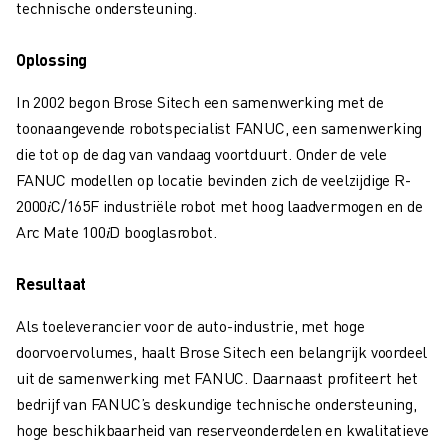
technische ondersteuning.
OPLEIDING & ONDERWIJS
FANUC ACADEMY
Oplossing
OPLOSSINGEN VOOR INDUSTRIEËN
OPLOSSINGEN VOOR HET ONDERWIJS
In 2002 begon Brose Sitech een samenwerking met de
WORLDSKILLS & JONG TALENT
toonaangevende robotspecialist FANUC, een samenwerking
ONDERWIJS EVENEMENTEN
die tot op de dag van vandaag voortduurt. Onder de vele
NIEUWS & MEDIA
FANUC modellen op locatie bevinden zich de veelzijdige R-
NIEUWS & MEDIA
2000𝑖C/165F industriële robot met hoog laadvermogen en de
EVENEMENTEN
Arc Mate 100𝑖D booglasrobot.
ONDERWIJS EVENEMENTEN
OVER FANUC
Resultaat
OVER FANUC
FANUC IN EUROPA
Als toeleverancier voor de auto-industrie, met hoge
ONZE LOCATIES
doorvoervolumes, haalt Brose Sitech een belangrijk voordeel
DUURZAAMHEID
uit de samenwerking met FANUC. Daarnaast profiteert het
JOBS
bedrijf van FANUC’s deskundige technische ondersteuning,
SHAPE YOUR FUTURE WITH FANUC
hoge beschikbaarheid van reserveonderdelen en kwalitatieve