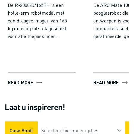
De R-2000𝑖D/165FH is een
De ARC Mate 100𝑖D
holle-arm robotmodel met
booglasrobot die s
een draagvermogen van 165
ontworpen is voor
kg en is bij uitstek geschikt
compacte lascelle
voor alle toepassingen
geraffineerde, geb
waarbij proceskabels
ontwerp maakt mo
vereist zijn, zoals
werken in krappe 
puntlassen of material
mogelijk, aangevul
handling. Dankzij het holle
een holle arm en p
armontwerp kunnen alle
verbeterde wendba
READ MORE
READ MORE
kabels volledig intern
Een volledig geïnt
worden weggewerkt. De
laspakket en stro
geïntegreerde
optimaliseren het 
Laat u inspireren!
proceskabels zijn
van de werkruimte
eenvoudig toegankelijk en
zijn hoge stijfheid 
kunnen onafhankelijk
stabiele bewegingen
worden vervangen via
perfect voor toepa
Case Studies
Selecteer hier meer opties
Toepassingen
Industrieën