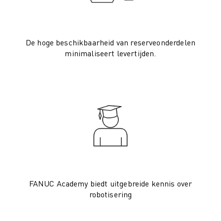
ELEKTRISCHE VOERTUIGEN
ELEKTRONICA
FOOD & BEVERAGE
De hoge beschikbaarheid van reserveonderdelen
MEDISCH
minimaliseert levertijden.
KUNSTSTOFFEN
OPSLAG & LOGISTIEK
TOEPASSINGEN
ALLE TOEPASSINGEN
5-ASSIGE BEWERKING
BOOGLASSEN
ASSEMBLAGE
CNC SLIJPEN
CNC FREZEN
CNC DRAAIEN
FANUC Academy biedt uitgebreide kennis over
BOREN EN TAPPEN MET HOGE SNELHEID
robotisering
SPUITGIETEN
MACHINE BELADING