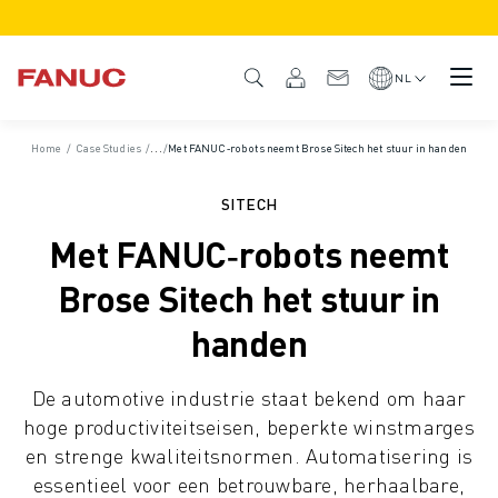
PRODUCTEN
PRODUCTOVERZICHT
NL
CNC & AANDRIJFSYSTEMEN
CNC FILTER
Home
/
Case Studies
/
Nieuws & Media
/
Met FANUC‑robots neemt Brose Sitech het stuur in handen
CNC SYSTEMEN
AANDRIJFSYSTEMEN
SITECH
I/O-SYSTEEM
Met FANUC‑robots neemt
CNC FUNCTIES/OPTIES
CUSTOMISATION
Brose Sitech het stuur in
SIMULATIE - DIGITAL TWIN OPLOSSINGEN
handen
CNC DUURZAAMHEID
CNC ONDERWIJS PRODUCTEN
De automotive industrie staat bekend om haar
RETROFIT OPLOSSINGEN
hoge productiviteitseisen, beperkte winstmarges
GEAVANCEERDE CNC MODELLEN
en strenge kwaliteitsnormen. Automatisering is
ROBOTS
essentieel voor een betrouwbare, herhaalbare,
ROBOT FILTER