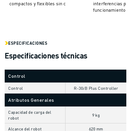
compactos y flexibles sin c
interferencias par
VEHÍCULOS ELÉCTRICOS
funcionamiento e
ELECTRÓNICA
ALIMENTACIÓN Y BEBIDAS
MÉDICO
PLÁSTICOS
ESPECIFICACIONES
ALMACENAMIENTO, LOGÍSTICA, CORREOS Y PAQUETERÍA
APLICACIONES
Especificaciones técnicas
TODAS LAS APLICACIONES
MECANIZADO EN 5 EJES
SOLDADURA POR ARCO
Control
MONTAJE
Control
R-30𝑖B Plus Controller
RECTIFICADO CNC
FRESADO CNC
Atributos Generales
TORNEADO CNC
Capacidad de carga del
TALADRADO Y ROSCADO DE ALTA VELOCIDAD
9 kg
robot
MOLDEO POR INYECCIÓN
MÁQUINAS
Alcance del robot
620 mm