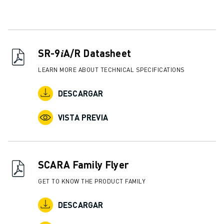
FORMACIÓN Y EDUCACIÓN
FANUC ACADEMY
SOLUCIONES PARA LA INDUSTRIA
SOLUCIONES EDUCATIVAS
SR-9𝑖A/R Datasheet
WORLDSKILLS Y JÓVENES TALENTOS
EVENTOS EDUCATIVOS
LEARN MORE ABOUT TECHNICAL SPECIFICATIONS
NOTICIAS Y MEDIOS DE COMUNICACIÓN
DESCARGAR
NOTICIAS Y MEDIOS DE COMUNICACIÓN
EVENTOS
VISTA PREVIA
EVENTOS EDUCATIVOS
SOBRE FANUC
SOBRE FANUC
FANUC EN EUROPA
SCARA Family Flyer
NUESTRAS SEDES
GET TO KNOW THE PRODUCT FAMILY
SOSTENIBILIDAD
CARRERA PROFESIONAL
DESCARGAR
DÉ FORMA A SU FUTURO CON FANUC