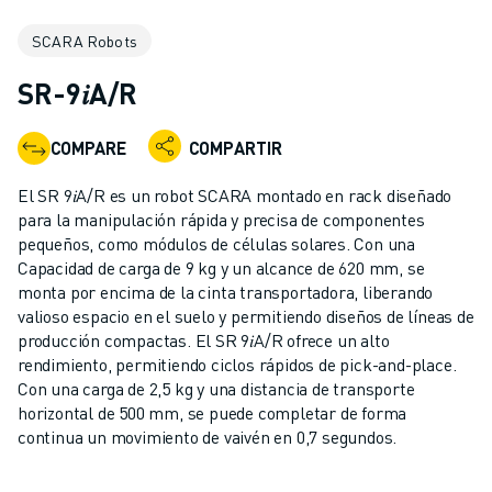
ROBOTS INDUSTRIALES
SCARA Robots
ROBOTS COLABORATIVOS
GAMA DE ROBOTS
SR-9𝑖A/R
CONTROLADORES DE ROBOTS
ACCESORIOS PARA ROBOTS
COMPARE
COMPARTIR
SOFTWARE PARA ROBOTS
SOFTWARE DE SIMULACIÓN
El SR 9𝑖A/R es un robot SCARA montado en rack diseñado
ROBOTS EDUCATIVOS
para la manipulación rápida y precisa de componentes
AUTOMATIZACIÓN ROBÓTICA
pequeños, como módulos de células solares. Con una
Capacidad de carga de 9 kg y un alcance de 620 mm, se
ROBOTS DE SOLDADURA POR ARCO
monta por encima de la cinta transportadora, liberando
ROBOTS ARTICULADOS
valioso espacio en el suelo y permitiendo diseños de líneas de
SERIE ARC MATE
producción compactas. El SR 9𝑖A/R ofrece un alto
SERIE M-900
rendimiento, permitiendo ciclos rápidos de pick-and-place.
ROBOTS DELTA
Con una carga de 2,5 kg y una distancia de transporte
horizontal de 500 mm, se puede completar de forma
ROBOTS PARA ALIMENTOS Y SALAS BLANCAS
continua un movimiento de vaivén en 0,7 segundos.
ROBOTS DE PINTURA
ROBOTS PARA PALETIZADO