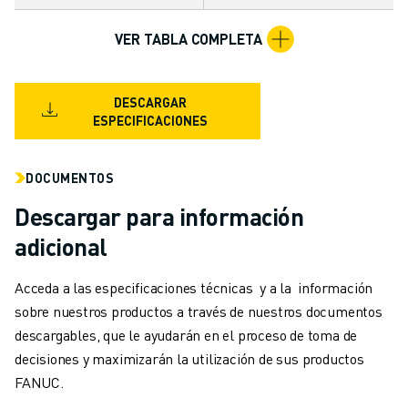
MANIPULACIÓN DE MATERIALES
PINTURA
VER TABLA COMPLETA
PALETIZADO
SOLDADURA POR PUNTOS
DESCARGAR
INSPECCIÓN VISUAL
ESPECIFICACIONES
CORTE POR HILO EDM
CASOS PRÁCTICOS
DOCUMENTOS
ATENCIÓN AL CLIENTE
ATENCIÓN AL CLIENTE
Descargar para información
FANUC PLANS
adicional
CAMPO Y MANTENIMIENTO
ASISTENCIA TÉCNICA A DISTANCIA
Acceda a las especificaciones técnicas y a la información
PIEZAS DE RECAMBIO
sobre nuestros productos a través de nuestros documentos
REMANUFACTURING
descargables, que le ayudarán en el proceso de toma de
HERRAMIENTAS DE SERVICIO DIGITAL
decisiones y maximizarán la utilización de sus productos
E- STORE
FANUC.
CENTRO DE DESCARGAS " MYFANUC