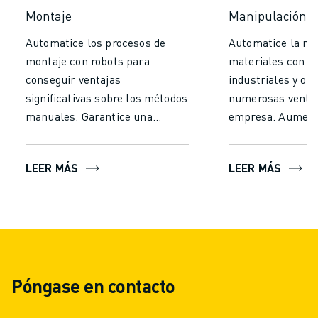
Montaje
Manipulación d
Automatice los procesos de
Automatice la ma
montaje con robots para
materiales con r
conseguir ventajas
industriales y ob
significativas sobre los métodos
numerosas ventaj
manuales. Garantice una
empresa. Aumen
precisión y uniformidad sin
significativamente
precedentes, reduciendo los
y la productividad
LEER MÁS
LEER MÁS
errores y garantizando una
tiempo y el esfue
producción de alta calidad.
para la manipula
Aumentar la velocidad de
Deje que los robo
producción al permitir un
forma continua y 
funcionamiento continuo sin
garantizar un Re
fatiga, lo que aumenta el
constante y minim
Póngase en contacto
rendimiento. Aumentar la
errores, lo que s
eficacia, la calidad y la
mayor rendimient