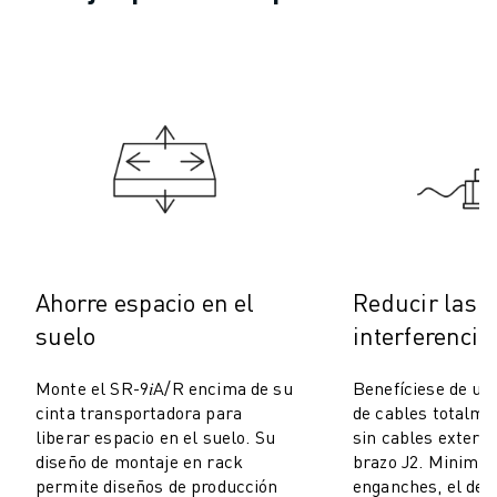
MANTENIMIENTO PREVENTIVO DE ROBOSHOT
COSTE TOTAL DE PROPIEDAD DE ROBOSHOT
MÁQUINAS DE ELECTROEROSIÓN POR HILO
MÁQUINAS DE CORTE POR ELECTROEROSIÓN DE HILO ROBOCUT
HARDWARE DE ROBOCUT
SOFTWARE DE ROBOCUT
MANTENIMIENTO PREVENTIVO DE ROBOCUT
SOSTENIBILIDAD DE ROBOCUT
SOLUCIONES IIOT
SOLUCIONES PARA FÁBRICAS INTELIGENTES
SOLUCIONES DE FÁBRICA INTELIGENTE PARA AUMENTAR LA EFICIEN
Ahorre espacio en el
Reducir las
REGISTRO DE PRODUCTOS " PORTAL FANUC
suelo
interferencia
CASOS PRÁCTICOS
SOLUCIONES
Monte el SR-9𝑖A/R encima de su
Benefíciese de un
INDUSTRIAS
cinta transportadora para
de cables totalme
TODAS LAS INDUSTRIAS
liberar espacio en el suelo. Su
sin cables externo
diseño de montaje en rack
brazo J2. Minimiza
AEROESPACIAL
permite diseños de producción
enganches, el des
AUTOMOCIÓN