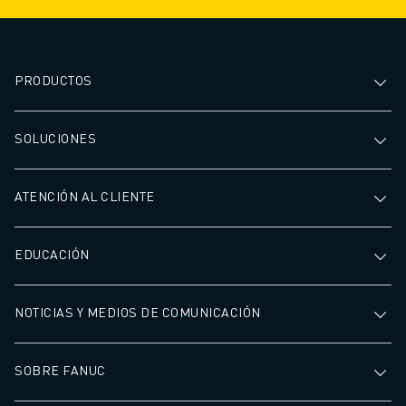
seguridad, haciendo de la
procesamiento má
automatización una inversión
estratégica para cualquier
operación de fabricación.
PRODUCTOS
SOLUCIONES
ATENCIÓN AL CLIENTE
EDUCACIÓN
NOTICIAS Y MEDIOS DE COMUNICACIÓN
SOBRE FANUC