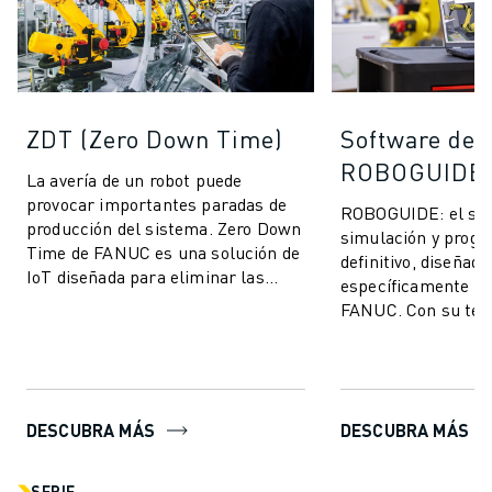
ZDT (Zero Down Time)
Software de 
ROBOGUIDE
La avería de un robot puede
provocar importantes paradas de
ROBOGUIDE: el sof
producción del sistema. Zero Down
simulación y progr
Time de FANUC es una solución de
definitivo, diseñado
IoT diseñada para eliminar las
específicamente pa
paradas de producción imprevistas
FANUC. Con su tec
y mej...
vanguardia, ROBOG
los usuarios crear, 
DESCUBRA MÁS
DESCUBRA MÁS
SERIE