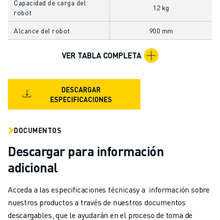
Capacidad de carga del
MANIPULACIÓN DE MATERIALES
12 kg
robot
PINTURA
Alcance del robot
900 mm
PALETIZADO
SOLDADURA POR PUNTOS
VER TABLA COMPLETA
INSPECCIÓN VISUAL
CORTE POR HILO EDM
CASOS PRÁCTICOS
DESCARGAR
ATENCIÓN AL CLIENTE
ESPECIFICACIONES
ATENCIÓN AL CLIENTE
FANUC PLANS
DOCUMENTOS
CAMPO Y MANTENIMIENTO
ASISTENCIA TÉCNICA A DISTANCIA
Descargar para información
PIEZAS DE RECAMBIO
adicional
REMANUFACTURING
HERRAMIENTAS DE SERVICIO DIGITAL
Acceda a las especificaciones técnicasy a información sobre
E- STORE
nuestros productos a través de nuestros documentos
CENTRO DE DESCARGAS " MYFANUC
descargables, que le ayudarán en el proceso de toma de