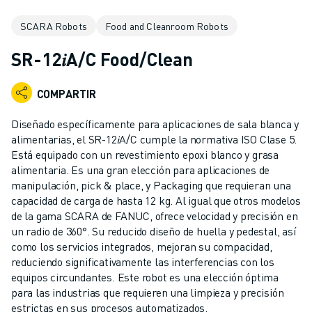
ROBOTS INDUSTRIALES
SCARA Robots
Food and Cleanroom Robots
ROBOTS COLABORATIVOS
GAMA DE ROBOTS
SR-12𝑖A/C Food/Clean
CONTROLADORES DE ROBOTS
ACCESORIOS PARA ROBOTS
COMPARTIR
SOFTWARE PARA ROBOTS
SOFTWARE DE SIMULACIÓN
Diseñado específicamente para aplicaciones de sala blanca y
ROBOTS EDUCATIVOS
alimentarias, el SR-12𝑖A/C cumple la normativa ISO Clase 5.
AUTOMATIZACIÓN ROBÓTICA
Está equipado con un revestimiento epoxi blanco y grasa
alimentaria. Es una gran elección para aplicaciones de
ROBOTS DE SOLDADURA POR ARCO
manipulación, pick & place, y Packaging que requieran una
ROBOTS ARTICULADOS
capacidad de carga de hasta 12 kg. Al igual que otros modelos
SERIE ARC MATE
de la gama SCARA de FANUC, ofrece velocidad y precisión en
SERIE M-900
un radio de 360°. Su reducido diseño de huella y pedestal, así
ROBOTS DELTA
como los servicios integrados, mejoran su compacidad,
reduciendo significativamente las interferencias con los
ROBOTS PARA ALIMENTOS Y SALAS BLANCAS
equipos circundantes. Este robot es una elección óptima
ROBOTS DE PINTURA
para las industrias que requieren una limpieza y precisión
ROBOTS PARA PALETIZADO
estrictas en sus procesos automatizados.