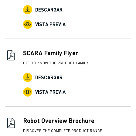
ÚNASE A NOSOTROS " PORTAL DE EMPLEO
CONTACTAR
DESCARGAR
CONTACTE
VISTA PREVIA
UBICACIONES
IMPRINT
SCARA Family Flyer
GET TO KNOW THE PRODUCT FAMILY
DESCARGAR
VISTA PREVIA
Robot Overview Brochure
DISCOVER THE COMPLETE PRODUCT RANGE