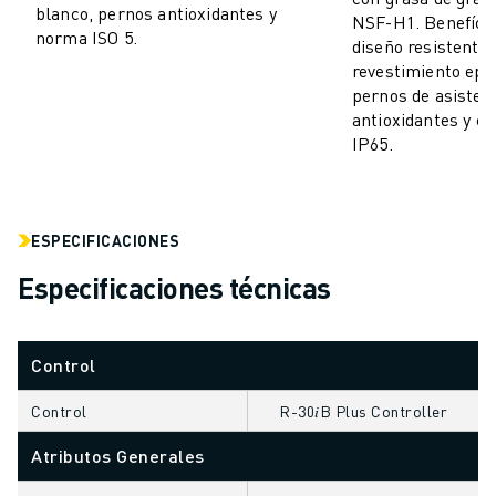
blanco, pernos antioxidantes y
NSF-H1. Benefície
VEHÍCULOS ELÉCTRICOS
norma ISO 5.
diseño resistente 
ELECTRÓNICA
revestimiento epo
ALIMENTACIÓN Y BEBIDAS
pernos de asisten
MÉDICO
antioxidantes y cl
PLÁSTICOS
IP65.
ALMACENAMIENTO, LOGÍSTICA, CORREOS Y PAQUETERÍA
APLICACIONES
TODAS LAS APLICACIONES
ESPECIFICACIONES
MECANIZADO EN 5 EJES
Especificaciones técnicas
SOLDADURA POR ARCO
MONTAJE
RECTIFICADO CNC
Control
FRESADO CNC
TORNEADO CNC
Control
R-30𝑖B Plus Controller
TALADRADO Y ROSCADO DE ALTA VELOCIDAD
Atributos Generales
MOLDEO POR INYECCIÓN
MÁQUINAS