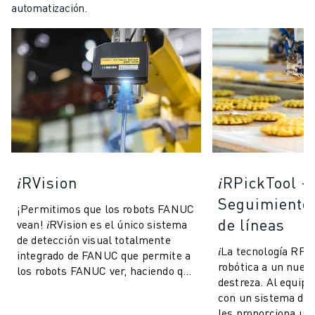
automatización.
𝑖RVision
𝑖RPickTool -
Seguimiento
¡Permitimos que los robots FANUC
de líneas
vean! 𝑖RVision es el único sistema
de detección visual totalmente
𝑖La tecnología RPic
integrado de FANUC que permite a
robótica a un nuevo
los robots FANUC ver, haciendo que
destreza. Al equipa
la producción sea más rápida,...
con un sistema de v
les proporciona un