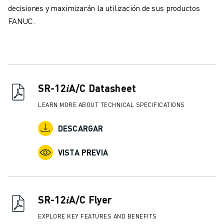
FORMACIÓN Y EDUCACIÓN
decisiones y maximizarán la utilización de sus productos
FANUC ACADEMY
FANUC.
SOLUCIONES PARA LA INDUSTRIA
SOLUCIONES EDUCATIVAS
WORLDSKILLS Y JÓVENES TALENTOS
EVENTOS EDUCATIVOS
NOTICIAS Y MEDIOS DE COMUNICACIÓN
SR-12𝑖A/C Datasheet
NOTICIAS Y MEDIOS DE COMUNICACIÓN
LEARN MORE ABOUT TECHNICAL SPECIFICATIONS
EVENTOS
EVENTOS EDUCATIVOS
DESCARGAR
SOBRE FANUC
SOBRE FANUC
VISTA PREVIA
FANUC EN EUROPA
NUESTRAS SEDES
SOSTENIBILIDAD
SR-12𝑖A/C Flyer
CARRERA PROFESIONAL
DÉ FORMA A SU FUTURO CON FANUC
EXPLORE KEY FEATURES AND BENEFITS