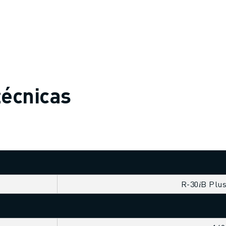
técnicas
R-30𝑖B Plu