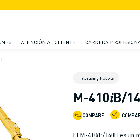
ONES
ATENCIÓN AL CLIENTE
CARRERA PROFESION
0H
Palletising Robots
M-410𝑖B/1
COMPARE
COMPAR
El M-410𝑖B/140H es un ro