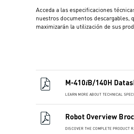
FORMACIÓN Y EDUCACIÓN
Acceda a las especificaciones técnica
FANUC ACADEMY
nuestros documentos descargables, qu
SOLUCIONES PARA LA INDUSTRIA
maximizarán la utilización de sus pr
SOLUCIONES EDUCATIVAS
WORLDSKILLS Y JÓVENES TALENTOS
EVENTOS EDUCATIVOS
NOTICIAS Y MEDIOS DE COMUNICACIÓN
NOTICIAS Y MEDIOS DE COMUNICACIÓN
EVENTOS
EVENTOS EDUCATIVOS
SOBRE FANUC
M-410𝑖B/140H Datas
SOBRE FANUC
LEARN MORE ABOUT TECHNICAL SPECI
FANUC EN EUROPA
NUESTRAS SEDES
SOSTENIBILIDAD
Robot Overview Bro
CARRERA PROFESIONAL
DÉ FORMA A SU FUTURO CON FANUC
DISCOVER THE COMPLETE PRODUCT 