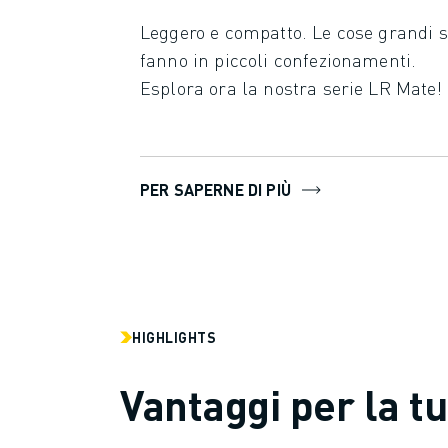
FANUC ACADEMY
Leggero e compatto. Le cose grandi s
SOLUZIONI PER L’INDUSTRIA
fanno in piccoli confezionamenti.
SOLUZIONI PER EDUCATION
Esplora ora la nostra serie LR Mate!
WORLDSKILLS E GIOVANI TALENTI
NOTIZIE E MEDIA
NOTIZIE E MEDIA
EVENTI
PER SAPERNE DI PIÙ
GIORNATE PORTE APERTE
EVENTI FORMATIVI
INFORMAZIONI SU FANUC
INFORMAZIONI SU FANUC
FANUC IN EUROPA
LE NOSTRE SEDI
HIGHLIGHTS
SOSTENIBILITÀ
CARRIERA
Vantaggi per la t
DAI FORMA AL TUO FUTURO CON FANUC
UNISCITI A NOI " CAREER PORTAL