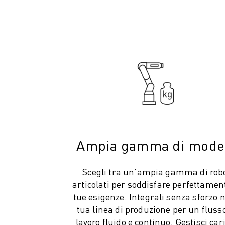
CONTATTACI
CONTATTI
FILIALI
NOTE LEGALI
Ampia gamma di model
Scegli tra un’ampia gamma di rob
articolati per soddisfare perfettament
tue esigenze. Integrali senza sforzo n
tua linea di produzione per un flusso
lavoro fluido e continuo. Gestisci car