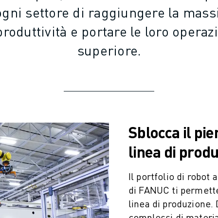
ogni settore di raggiungere la mass
oduttività e portare le loro operazi
superiore.
Sblocca il pie
NE
linea di prod
Il portfolio di robot 
di FANUC ti permette
linea di produzione.
complessi di materia