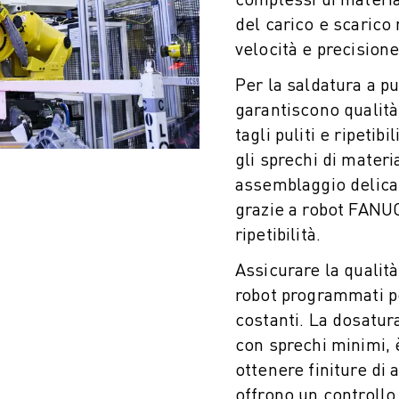
del carico e scarico
velocità e precisione
Per la saldatura a pu
garantiscono qualità
tagli puliti e ripetib
gli sprechi di materi
assemblaggio delica
grazie a robot FANUC
ZA PRODUTTIVA (IOT)
ripetibilità.
Assicurare la qualit
robot programmati pe
costanti. La dosatura
con sprechi minimi, 
ottenere finiture di 
offrono un controllo 