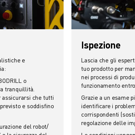
Ispezione
listiche e
Lascia che gli esper
ia:
tuo prodotto per man
nei processi di produ
OBODRILL o
funzionamento entro 
 tranquillità.
assicurarsi che tutti
Grazie a un esame pi
previsto e soddisfino
identificare i proble
corrispondenti (sosti
regolazione delle im
urazione del robot/
' e la sicurezza del
Le condizioni vengo