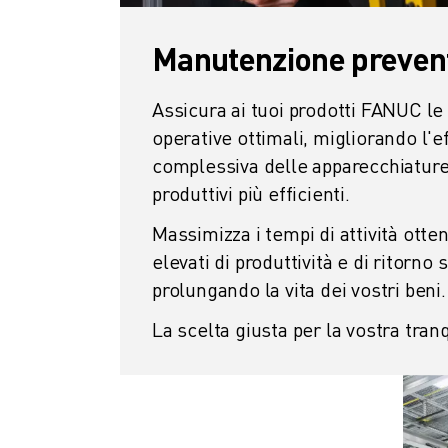
FANUC ACADEMY
SOLUZIONI PER L’INDUSTRIA
Manutenzione preven
SOLUZIONI PER EDUCATION
WORLDSKILLS E GIOVANI TALENTI
Assicura ai tuoi prodotti FANUC le 
NOTIZIE E MEDIA
operative ottimali, migliorando l'e
NOTIZIE E MEDIA
complessiva delle apparecchiature
EVENTI
produttivi più efficienti.
GIORNATE PORTE APERTE
EVENTI FORMATIVI
Massimizza i tempi di attività otten
INFORMAZIONI SU FANUC
elevati di produttività e di ritorno 
INFORMAZIONI SU FANUC
prolungando la vita dei vostri beni.
FANUC IN EUROPA
LE NOSTRE SEDI
La scelta giusta per la vostra tranq
SOSTENIBILITÀ
CARRIERA
DAI FORMA AL TUO FUTURO CON FANUC
UNISCITI A NOI " CAREER PORTAL