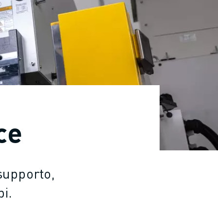
ce
 supporto,
i.