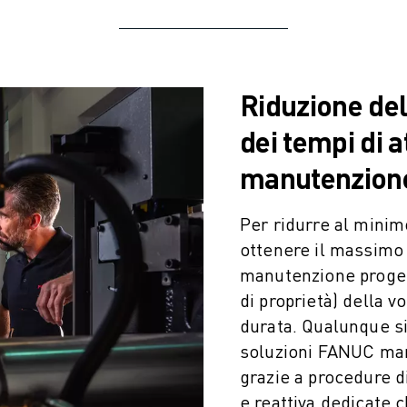
Riduzione de
dei tempi di at
manutenzione
Per ridurre al minim
ottenere il massimo 
NE
manutenzione progett
di proprietà) della 
durata. Qualunque sia
soluzioni FANUC man
grazie a procedure d
e reattiva dedicate c