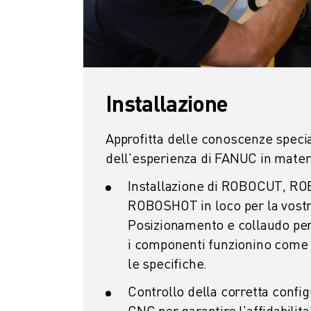
ELETTRONICA
FOOD & BEVERAGE
MEDICALE
PLASTICA
MAGAZZINAGGIO, LOGISTICA, SPEDIZIONI E PACCHI
Installazione
APPLICAZIONI
TUTTE LE APPLICAZIONI
Approfitta delle conoscenze specia
MACCHINE A 5 ASSI
dell'esperienza di FANUC in mater
SALDATURA AD ARCO
ASSEMBLAGGIO
Installazione di ROBOCUT, R
RETTIFICA CNC
ROBOSHOT in loco per la vostra
FRESATURA CNC
Posizionamento e collaudo per 
TORNITURA CNC
i componenti funzionino come 
FORATURA E MASCHIATURA AD ALTA VELOCITÀ
le specifiche.
STAMPAGGIO A INIEZIONE
ASSERVIMENTO MACCHINA
Controllo della corretta config
MOVIMENTAZIONE DEI MATERIALI
CNC per garantire l'affidabilita