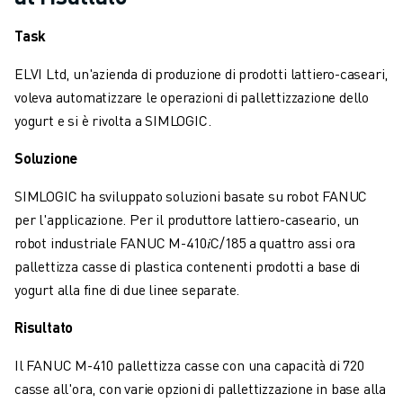
VERNICIATURA
Task
PALLETTIZZAZIONE
SALDATURA A PUNTI
ELVI Ltd, un'azienda di produzione di prodotti lattiero-caseari,
ISPEZIONE VISIVA
voleva automatizzare le operazioni di pallettizzazione dello
ELETTROEROSIONE A FILO
yogurt e si è rivolta a SIMLOGIC.
CASI DI SUCCESSO
SERVIZIO CLIENTI
Soluzione
ASSISTENZA CLIENTI
SIMLOGIC ha sviluppato soluzioni basate su robot FANUC
FANUC PLANS
per l'applicazione. Per il produttore lattiero-caseario, un
ASSISTENZA SUL CAMPO E MANUTENZIONE
robot industriale FANUC M-410𝑖C/185 a quattro assi ora
ASSISTENZA TECNICA REMOTA
pallettizza casse di plastica contenenti prodotti a base di
RICAMBI
yogurt alla fine di due linee separate.
RIGENERAZIONE
STRUMENTI DI SERVICE DIGITALI
Risultato
E-STORE
CENTRO DOWNLOAD " MYFANUC
Il FANUC M-410 pallettizza casse con una capacità di 720
TRAINING & EDUCATION
casse all'ora, con varie opzioni di pallettizzazione in base alla