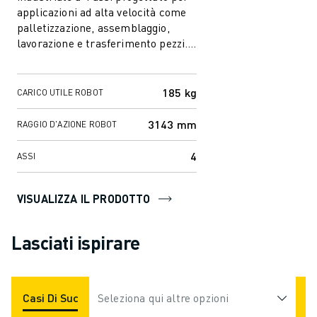
applicazioni ad alta velocità come
palletizzazione, assemblaggio,
lavorazione e trasferimento pezzi.
Dotato di polso cavo per m...
185 kg
CARICO UTILE ROBOT
3143 mm
RAGGIO D'AZIONE ROBOT
4
ASSI
VISUALIZZA IL PRODOTTO
Lasciati ispirare
Casi Di Successo
Seleziona qui altre opzioni
Applicazioni
Industrie