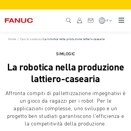
PRODOTTI
DESCRIZIONE DEL PRODOTTO
IT
CNC E AZIONAMENTI
TROVA CNC
Home
/
Casi di successo
/
La robotica nella produzione lattiero-casearia
SISTEMI CNC
AZIONAMENTI
SIMLOGIC
SISTEMA I/O
La robotica nella produzione
FUNZIONI/OPZIONI DEL CNC
PERSONALIZZAZIONE DEL PRODOTTO
lattiero-casearia
SIMULAZIONE - SOLUZIONI DIGITAL TWIN
SOSTENIBILITÀ MACCHINE CNC
Affronta compiti di pallettizzazione impegnativi è
PRODOTTI EDUCATIONAL CNC
un gioco da ragazzi per i robot. Per le
SOLUZIONI RETROFIT
applicazioni complesse, uno sviluppo e un
MODELLI CNC AVANZATI
progetto ben studiati garantiscono l'efficienza e
ROBOT
la competitività della produzione.
TROVA ROBOT