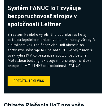
ŠKOLENIA A VZDELÁVANIE
Systém FANUC IoT zvyšuje
FANUC AKADÉMIA
bezporuchovosť strojov v
RIEŠENIA PRE PRIEMYSELNÉ ODVETVIA
RIEŠENIA PRE VZDELÁVANIE
spoločnosti Lettner
WORLDSKILLS & YOUNG TALENTS - SVETOVÉ SKÚSENOSTI & MLADÉ
VZDELÁVACIE PODUJATIA
S rastom každého výrobného podniku rastie aj 
SPRÁVY A MÉDIÁ
potreba lepšieho monitorovania a kontroly výroby. V 
digitálnom veku sa čoraz viac ľudí obracia na 
SPRÁVY A MÉDIÁ
softvérové nástroje IoT na báze PC. Ktorý z nich si 
PODUJATIA
však vybrať? Ako prezrádza spoločnosť Lettner 
VZDELÁVACIE PODUJATIA
Metallbearbeitung, existuje mnoho argumentov v 
O SPOLOČNOSTI FANUC
prospech MT-LINK𝑖 od spoločnosti FANUC.
O SPOLOČNOSTI FANUC
FANUC V EURÓPE
PREČÍTAJTE SI VIAC
NAŠE LOKALITY
UDRŽATEĽNOSŤ
KARIÉRA
TVORTE SVOJU BUDÚCNOSŤ SO SPOLOČNOSŤOU FANUC
Objavte Riešenia IIoT pre vaše