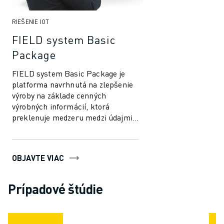
ELEKTRICKÉ VOZIDLÁ
RIEŠENIE IOT
ELEKTRONIKA
POTRAVINY A NÁPOJE
FIELD system Basic
MEDICÍNSKE ODVETVIE
Package
PLASTIKÁRSKY PRIEMYSEL
FIELD system Basic Package je
SKLADOVANIE, LOGISTIKA, POŠTA A BALÍKY
platforma navrhnutá na zlepšenie
APLIKÁCIE
výroby na základe cenných
VŠETKY APLIKÁCIE
výrobných informácií, ktorá
5-OSÉ OBRÁBANIE
preklenuje medzeru medzi údajmi a
OBLÚKOVÉ ZVÁRANIE
produktivitou. Začnite vizualizovať
a monitor...
MONTÁŽ
CNC BRÚSENIE
OBJAVTE VIAC
CNC FRÉZOVANIE
CNC SÚSTRUŽENIE
Prípadové štúdie
VYSOKORÝCHLOSTNÉ VŔTANIE A REZANIE ZÁVITOV
VSTREKOVANIE
OBSLUHA STROJA