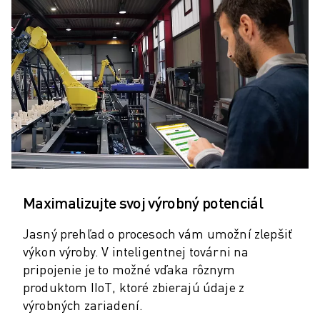
SCARA ROBOTY
KOMPAKTNÉ CNC STROJE
VYHĽADÁVAČ ROBODRILL
KOMPAKTNÉ CNC STROJE ROBODRILL
TECHNICKÉ VYBAVENIE ROBODRILL
ROBODRILL SOFTVÉR
PREVENTÍVNA ÚDRŽBA PRE ROBODRILL
ROBODRILL UDRŽATEĽNOSŤ
BALÍK ROBODRILL A ROBOT
VZDELÁVACÍ BALÍČEK ROBODRILL
ELEKTRICKÉ VSTREKOVACIE STROJE
Maximalizujte svoj výrobný potenciál
VYHĽADÁVAČ ROBOSHOT
ELEKTRICKÉ VSTREKOVACIE STROJE ROBOSHOT
Jasný prehľad o procesoch vám umožní zlepšiť
ROBOSHOT TECHNICKÉ VYBAVENIE
výkon výroby. V inteligentnej továrni na
ROBOSHOT SOFTVÉR
pripojenie je to možné vďaka rôznym
ROBOSHOT UDRŽATEĽNOSŤ
produktom IIoT, ktoré zbierajú údaje z
BALÍK ROBOSHOT A ROBOT
výrobných zariadení.