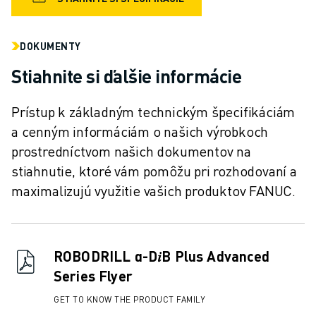
MANIPULÁCIA S MATERIÁLOM
LAKOVANIE
DOKUMENTY
PALETIZÁCIA
BODOVÉ ZVÁRANIE
Stiahnite si ďalšie informácie
VIZUÁLNA KONTROLA
REZANIE DRÔTU ELEKTROEROZÍVNYM OBRÁBANÍM (EDM)
Prístup k základným technickým špecifikáciám
PRÍPADOVÉ ŠTÚDIE
a cenným informáciám o našich výrobkoch
ZÁKAZNÍCKY SERVIS
prostredníctvom našich dokumentov na
STAROSTLIVOSŤ O ZÁKAZNÍKOV
stiahnutie, ktoré vám pomôžu pri rozhodovaní a
PLÁNY SPOLOČNOSTI FANUC
maximalizujú využitie vašich produktov FANUC.
MIESTO A ÚDRŽBA
VZDIALENÁ TECHNICKÁ PODPORA
NÁHRADNÉ DIELY
REMANUFACTURING - OPRAVA
ROBODRILL α-D𝑖B Plus Advanced
NÁSTROJE DIGITÁLNYCH SLUŽIEB
Series Flyer
E-SHOP
GET TO KNOW THE PRODUCT FAMILY
SÚBORY NA SŤAHOVANIE » MYFANUC