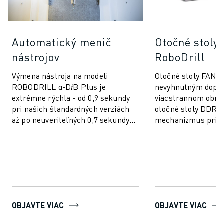
Automatický menič
Otočné stol
nástrojov
RoboDrill
Výmena nástroja na modeli
Otočné stoly FANU
ROBODRILL α-D𝑖B Plus je
nevyhnutným dopl
extrémne rýchla - od 0,9 sekundy
viacstrannom obráb
pri našich štandardných verziách
otočné stoly DDR 
až po neuveriteľných 0,7 sekundy
mechanizmus pria
pri pokročilých verziách. Od rezu k
ktorý zabezpečuje
rezu to znam...
rýchlosť a presnosť.
OBJAVTE VIAC
OBJAVTE VIAC