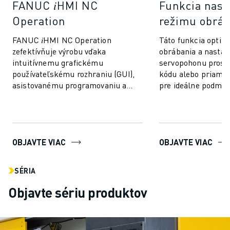
FANUC 𝑖HMI NC
Funkcia nast
Operation
režimu obráb
FANUC 𝑖HMI NC Operation
Táto funkcia optim
zefektívňuje výrobu vďaka
obrábania a nastav
intuitívnemu grafickému
servopohonu prost
používateľskému rozhraniu (GUI),
kódu alebo priamo
asistovanému programovaniu a
pre ideálne podmie
simulácii pre rýchlejšie
prekreslenie do výroby.
OBJAVTE VIAC
OBJAVTE VIAC
SÉRIA
Objavte sériu produktov