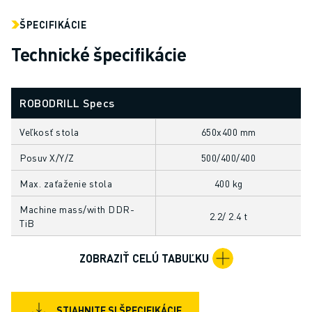
ELEKTRICKÉ VOZIDLÁ
ŠPECIFIKÁCIE
ELEKTRONIKA
Technické špecifikácie
POTRAVINY A NÁPOJE
MEDICÍNSKE ODVETVIE
PLASTIKÁRSKY PRIEMYSEL
ROBODRILL Specs
SKLADOVANIE, LOGISTIKA, POŠTA A BALÍKY
APLIKÁCIE
Veľkosť stola
650x400 mm
VŠETKY APLIKÁCIE
Posuv X/Y/Z
500/400/400
5-OSÉ OBRÁBANIE
OBLÚKOVÉ ZVÁRANIE
Max. zaťaženie stola
400 kg
MONTÁŽ
Machine mass/with DDR-
CNC BRÚSENIE
2.2/ 2.4 t
TiB
CNC FRÉZOVANIE
CNC SÚSTRUŽENIE
ZOBRAZIŤ CELÚ TABUĽKU
VYSOKORÝCHLOSTNÉ VŔTANIE A REZANIE ZÁVITOV
VSTREKOVANIE
OBSLUHA STROJA
STIAHNITE SI ŠPECIFIKÁCIE