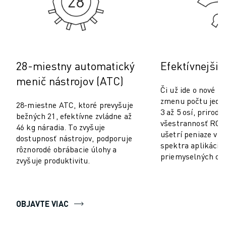
PREVENTÍVNA ÚDRŽBA ROBOSHOT
CELKOVÉ NÁKLADY NA ROBOSHOT
STROJE NA ELEKTROEROZÍVNE OBRÁBANIE DRÔTOM
ROBOCUT ELEKTROEROZÍVNE OBRÁBANIE DRÔTOM
ROBOCUT TECHNICKÉ VYBAVENIE
28-miestny automatický
Efektívnejšie
ROBOCUT SOFTVÉR
menič nástrojov (ATC)
PREVENTÍVNA ÚDRŽBA ROBOCUT
Či už ide o nové n
UDRŽATEĽNOSŤ ROBOCUT
zmenu počtu jedno
28-miestne ATC, ktoré prevyšuje
RIEŠENIA IIOT
3 až 5 osí, prirodz
bežných 21, efektívne zvládne až
INTELIGENTNÉ TOVÁRENSKÉ RIEŠENIA
všestrannosť RO
46 kg náradia. To zvyšuje
INTELIGENTNÉ TOVÁRENSKÉ RIEŠENIA NA ZVÝŠENIE EFEKTÍVNOSTI 
ušetrí peniaze v 
dostupnosť nástrojov, podporuje
spektra aplikácií 
REGISTRÁCIA PRODUKTU » FANUC PORTAL
rôznorodé obrábacie úlohy a
priemyselných odv
PRÍPADOVÉ ŠTÚDIE
zvyšuje produktivitu.
RIEŠENIA
ODVETVIA
VŠETKY ODVETVIA
OBJAVTE VIAC
LETECKÝ PRIEMYSEL
AUTOMOBILOVÝ PRIEMYSEL