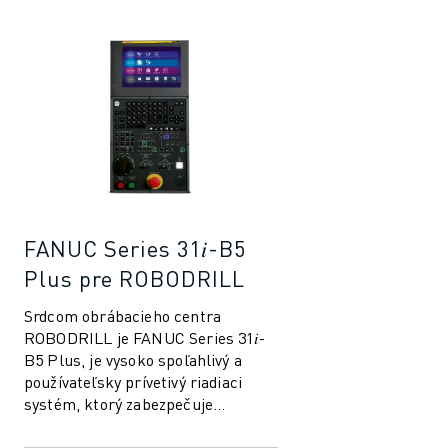
PRIDAJTE SA K NÁM » KARIÉRNY PORTÁL
KONTAKT
KONTAKT
LOKALITY
IMPRESUM
FANUC Series 31𝑖-B5
Plus pre ROBODRILL
Srdcom obrábacieho centra
ROBODRILL je FANUC Series 31𝑖-
B5 Plus, je vysoko spoľahlivý a
používateľsky prívetivý riadiaci
systém, ktorý zabezpečuje
presnosť a efektívnosť vašich
obrábacích operácií.