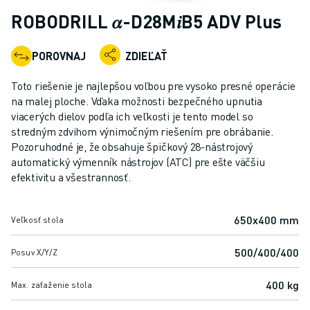
PRIEMYSELNÉ ROBOTY
ROBODRILL 𝛼-D28M𝑖B5 ADV Plus
KOLABORATÍVNE ROBOTY
ROZSAH ROBOTOV
POROVNAJ
ZDIEĽAŤ
OVLÁDAČE ROBOTOV - CONTROLLERY
PRÍSLUŠENSTVO K ROBOTOM
Toto riešenie je najlepšou voľbou pre vysoko presné operácie
SOFTVÉR PRE ROBOTY
na malej ploche. Vďaka možnosti bezpečného upnutia
viacerých dielov podľa ich veľkosti je tento model so
SIMULAČNÝ SOFTVÉR
stredným zdvihom výnimočným riešením pre obrábanie.
ROBOTICKÉ VZDELÁVACIE BUNKY
Pozoruhodné je, že obsahuje špičkový 28-nástrojový
ROBOTICKÁ AUTOMATIZÁCIA
automatický výmenník nástrojov (ATC) pre ešte väčšiu
ROBOTY PRE OBLÚKOVÉ ZVÁRANIE
efektivitu a všestrannosť.
KĹBOVÉ ROBOTY
SÉRIA ARC MATE
650x400 mm
Veľkosť stola
SÉRIA M-900
DELTA ROBOTY
500/400/400
Posuv X/Y/Z
POTRAVINÁRSKE ROBOTY A ROBOTY PRE ČISTÉ PRIESTORY
LAKOVACIE ROBOTY
400 kg
Max. zaťaženie stola
PALETIZAČNÉ ROBOTY