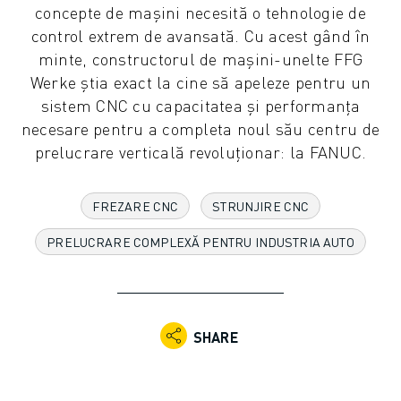
concepte de mașini necesită o tehnologie de
ROBOȚI COLABORATIVI
control extrem de avansată. Cu acest gând în
GAMA ROBOȚI
minte, constructorul de mașini-unelte FFG
CONTROLERE ROBOȚI
Werke știa exact la cine să apeleze pentru un
ACCESORII ROBOȚI
sistem CNC cu capacitatea și performanța
SOFWARE ROBOȚI
necesare pentru a completa noul său centru de
SOFTWARE DE SIMULARE
prelucrare verticală revoluționar: la FANUC.
PRODUSE DE ROBOTICĂ EDUCAȚIONALĂ
AUTOMATIZAREA ROBOTICĂ
ROBOȚI SUDARE CU ARC ELECTRIC
FREZARE CNC
STRUNJIRE CNC
ROBOȚI ARTICULAȚI
PRELUCRARE COMPLEXĂ PENTRU INDUSTRIA AUTO
SERIA ARC MATE
SERIA M-900
ROBOȚI DELTA
ROBOȚI INDUSTRIE ALIMENTARĂ ȘI CLEANROOM
SHARE
ROBOȚI VOPSIRE
ROBOȚI PALETIZARE
ROBOȚI SCARA