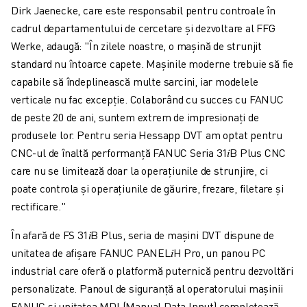
Dirk Jaenecke, care este responsabil pentru controale în
cadrul departamentului de cercetare și dezvoltare al FFG
Werke, adaugă: "În zilele noastre, o mașină de strunjit
standard nu întoarce capete. Mașinile moderne trebuie să fie
capabile să îndeplinească multe sarcini, iar modelele
verticale nu fac excepție. Colaborând cu succes cu FANUC
de peste 20 de ani, suntem extrem de impresionați de
produsele lor. Pentru seria Hessapp DVT am optat pentru
CNC-ul de înaltă performanță FANUC Seria 31𝑖B Plus CNC
care nu se limitează doar la operațiunile de strunjire, ci
poate controla și operațiunile de găurire, frezare, filetare și
rectificare."
În afară de FS 31𝑖B Plus, seria de mașini DVT dispune de
unitatea de afișare FANUC PANEL𝑖H Pro, un panou PC
industrial care oferă o platformă puternică pentru dezvoltări
personalizate. Panoul de siguranță al operatorului mașinii
FANUC și unitatea MDI (Manual Data Input) completează