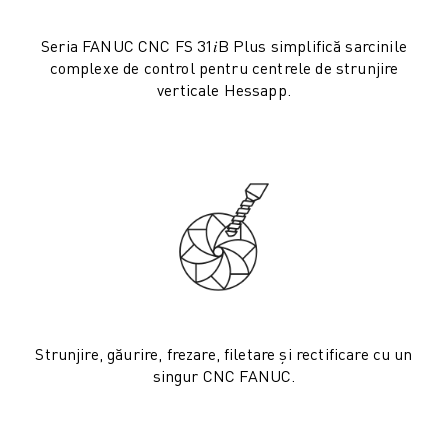
ROBOSHOT COSTUL TOTAL AL DEȚINERII
MAȘINI DE TĂIERE CU FIR EDM
Seria FANUC CNC FS 31𝑖B Plus simplifică sarcinile
ROBOCUT MAȘINI EDM DE TĂIERE CU FIR
complexe de control pentru centrele de strunjire
HARDWARE ROBOCUT
verticale Hessapp.
SOFTWARE ROBOCUT
ROBOCUT MENTENANȚĂ PREVENTIVĂ
SUSTENABILITATE ROBOCUT
SOLUȚII IIOT
SOLUȚII SMART FACTORY
SOLUȚII SMART FACTORY DE CREȘTEREA EFICIENȚEI PRODUCȚIEI (I
ÎNREGISTRARE PRODUS » FANUC PORTAL
STUDII DE CAZ
SOLUȚII
INDUSTRII
Strunjire, găurire, frezare, filetare și rectificare cu un
TOATE INDUSTRIILE
singur CNC FANUC.
AERONAUTICĂ
INDUSTRIA AUTO
VEHICULE ELECTRICE