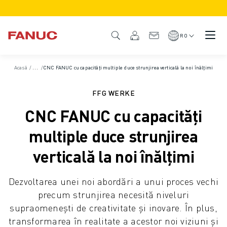
PRODUSE
PREZENTARE GENERALĂ A PRODUSULUI
RO
CNC ȘI ACȚIONĂRI
CNC CĂUTARE
Acasă
/
Studii de caz
/
CNC FANUC cu capacități multiple duce strunjirea verticală la noi înălțimi
SISTEME CNC
ACȚIONĂRI
FFG WERKE
SISTEMUL I/O
CNC FANUC cu capacități
CUSTOMIZARE
SIMULARE - DIGITAL TWIN SOLUTIONS
multiple duce strunjirea
SUSTENABILITATE CNC
verticală la noi înălțimi
PRODUSE CNC EDUCAȚIONALE
SOLUȚII DE RETEHNOLOGIZARE
Dezvoltarea unei noi abordări a unui proces vechi
MODELE CNC AVANSATE
precum strunjirea necesită niveluri
ROBOȚI
supraomenești de creativitate și inovare. În plus,
ROBOȚI CĂUTARE
transformarea în realitate a acestor noi viziuni și
ROBOȚI INDUSTRIALI