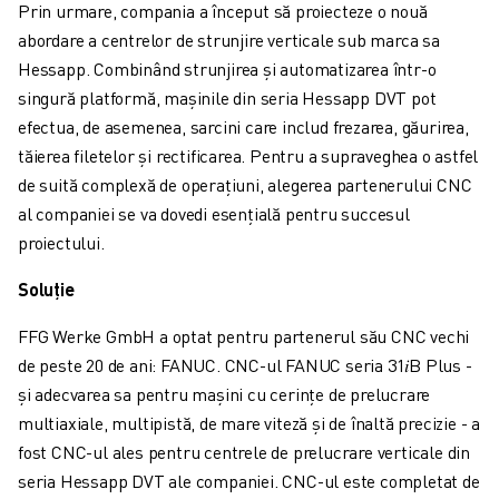
FANUC ACADEMY
Prin urmare, compania a început să proiecteze o nouă
SOLUȚII PENTRU INDUSTRII
abordare a centrelor de strunjire verticale sub marca sa
SOLUȚII EDUCAȚIONALE
Hessapp. Combinând strunjirea și automatizarea într-o
WORLDSKILLS ȘI TINERELE TALENTE
singură platformă, mașinile din seria Hessapp DVT pot
EVENIMENTE EDUCAȚIONALE
efectua, de asemenea, sarcini care includ frezarea, găurirea,
ȘTIRI ȘI MEDIA
tăierea filetelor și rectificarea. Pentru a supraveghea o astfel
ȘTIRI ȘI MEDIA
de suită complexă de operațiuni, alegerea partenerului CNC
EVENIMENTE
al companiei se va dovedi esențială pentru succesul
EVENIMENTE EDUCAȚIONALE
proiectului.
DESPRE FANUC
Soluție
DESPRE FANUC
FANUC ÎN EUROPA
FFG Werke GmbH a optat pentru partenerul său CNC vechi
LOCAȚIILE NOASTRE
de peste 20 de ani: FANUC. CNC-ul FANUC seria 31𝑖B Plus -
SUSTENABILITATE
și adecvarea sa pentru mașini cu cerințe de prelucrare
CARIERĂ
multiaxiale, multipistă, de mare viteză și de înaltă precizie - a
PROIECTAȚI VIITORUL CU FANUC
fost CNC-ul ales pentru centrele de prelucrare verticale din
ALĂTURAȚI-VĂ ECHIPEI FANUC » CARIERĂ
seria Hessapp DVT ale companiei. CNC-ul este completat de