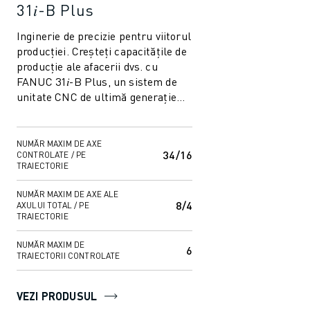
31𝑖-B Plus
Inginerie de precizie pentru viitorul
producției. Creșteți capacitățile de
producție ale afacerii dvs. cu
FANUC 31𝑖-B Plus, un sistem de
unitate CNC de ultimă generație
conceput pentru a vă transfo...
NUMĂR MAXIM DE AXE
34/16
CONTROLATE / PE
TRAIECTORIE
NUMĂR MAXIM DE AXE ALE
8/4
AXULUI TOTAL / PE
TRAIECTORIE
NUMĂR MAXIM DE
6
TRAIECTORII CONTROLATE
VEZI PRODUSUL