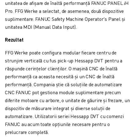
CONTACT
unitatea de afișare de înaltă performanță FANUC PANEL 𝑖H
CONTACT
Pro. FFG Werke a selectat, de asemenea, două dispozitive
LOCAȚII
suplimentare: FANUC Safety Machine Operator's Panel și
IMPRINT
unitatea MDI (Manual Data Input).
Rezultat
FFG Werke poate configura modular fiecare centru de
strunjire verticală cu fus pick-up Hessapp DVT pentru a
răspunde cerințelor clienților. O mașină CNC de înaltă
performanță ca aceasta necesită și un CNC de înaltă
performanță. Compania știe că soluțiile de automatizare
CNC FANUC pot gestiona module suplimentare precum
diferite motoare cu arbore, o unitate de găurire și frezare, un
dispozitiv de măsurare integrat și diverse soluții de
automatizare. Utilizatorii seriei Hessapp DVT cu comenzi
FANUC au acum toate opțiunile necesare pentru o
prelucrare completă.