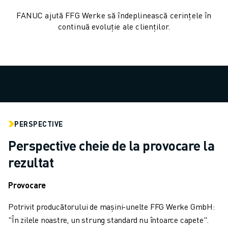
VOPSIRE
FANUC ajută FFG Werke să îndeplinească cerințele în
PALETIZARE
continuă evoluție ale clienților.
SUDARE PRIN PUNCTE
INSPECȚIE VIDEO
TĂIEREA CU FIR EDM
STUDII DE CAZ
SERVICIU CLIENȚI
RELAȚII CLIENȚI
FANUC PLANS
PERSPECTIVE
SUPORT TEHNIC ȘI ÎNTREȚINERE
ASISTENȚĂ TEHNICĂ LA DISTANȚĂ
Perspective cheie de la provocare la
PIESE DE SCHIMB
rezultat
REPARARE ȘI REFABRICARE
INSTRUMENTE DIGITAL SERVICE
Provocare
MAGAZIN ONLINE
DOWNLOAD CENTER » MYFANUC
Potrivit producătorului de mașini-unelte FFG Werke GmbH:
FORMARE ȘI EDUCAȚIE
"În zilele noastre, un strung standard nu întoarce capete".