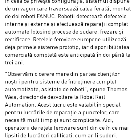
În ceea ce privește configurația, sistemul dispune
ROBOSHOT COSTUL TOTAL AL DEȚINERII
de un vagon care traversează calea ferată, montat
MAȘINI DE TĂIERE CU FIR EDM
de doi roboți FANUC. Roboții detectează defectele
ROBOCUT MAȘINI EDM DE TĂIERE CU FIR
interne și externe și efectuează reparații complet
HARDWARE ROBOCUT
automate folosind procese de sudare, frezare și
SOFTWARE ROBOCUT
rectificare. Rețelele feroviare europene utilizează
ROBOCUT MENTENANȚĂ PREVENTIVĂ
deja primele sisteme prototip, iar disponibilitatea
SUSTENABILITATE ROBOCUT
comercială completă este anticipată în doi până la
SOLUȚII IIOT
trei ani.
SOLUȚII SMART FACTORY
SOLUȚII SMART FACTORY DE CREȘTEREA EFICIENȚEI PRODUCȚIEI (I
"Observăm o cerere mare din partea clienților
ÎNREGISTRARE PRODUS » FANUC PORTAL
noștri pentru sisteme de întreținere complet
automatizate, asistate de roboți", spune Thomas
STUDII DE CAZ
Weis, director de dezvoltare la Robel Rail
SOLUȚII
Automation. Acest lucru este valabil în special
INDUSTRII
pentru lucrările de reparație a punctelor, care
TOATE INDUSTRIILE
necesită mult timp și sunt complicate. Aici,
AERONAUTICĂ
operatorii de rețele feroviare sunt din ce în ce mai
INDUSTRIA AUTO
lipsiți de lucrători calificați, cum ar fi sudori.
VEHICULE ELECTRICE