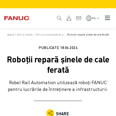
PRODUSE
PREZENTARE GENERALĂ A PRODUSULUI
RO
CNC ȘI ACȚIONĂRI
CNC CĂUTARE
Acasă
/
Știri și media
/
Știri și comunicate de presă
/
Roboții repară șinele de cale ferată
/
Comunicate de presă
SISTEME CNC
ACȚIONĂRI
PUBLICATE
18.06.2024
SISTEMUL I/O
Roboții repară șinele de cale
CUSTOMIZARE
SIMULARE - DIGITAL TWIN SOLUTIONS
ferată
SUSTENABILITATE CNC
PRODUSE CNC EDUCAȚIONALE
Robel Rail Automation utilizează roboți FANUC
SOLUȚII DE RETEHNOLOGIZARE
pentru lucrările de întreținere a infrastructurii.
MODELE CNC AVANSATE
ROBOȚI
ROBOȚI CĂUTARE
ROBOȚI INDUSTRIALI
SHARE