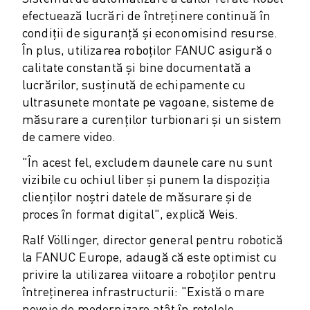
VOPSIRE
efectuează lucrări de întreținere continuă în
PALETIZARE
condiții de siguranță și economisind resurse.
SUDARE PRIN PUNCTE
În plus, utilizarea roboților FANUC asigură o
INSPECȚIE VIDEO
calitate constantă și bine documentată a
TĂIEREA CU FIR EDM
lucrărilor, susținută de echipamente cu
STUDII DE CAZ
ultrasunete montate pe vagoane, sisteme de
măsurare a curenților turbionari și un sistem
SERVICIU CLIENȚI
de camere video.
RELAȚII CLIENȚI
FANUC PLANS
"În acest fel, excludem daunele care nu sunt
SUPORT TEHNIC ȘI ÎNTREȚINERE
vizibile cu ochiul liber și punem la dispoziția
ASISTENȚĂ TEHNICĂ LA DISTANȚĂ
clienților noștri datele de măsurare și de
PIESE DE SCHIMB
proces în format digital", explică Weis.
REPARARE ȘI REFABRICARE
Ralf Völlinger, director general pentru robotică
INSTRUMENTE DIGITAL SERVICE
la FANUC Europe, adaugă că este optimist cu
MAGAZIN ONLINE
privire la utilizarea viitoare a roboților pentru
DOWNLOAD CENTER » MYFANUC
întreținerea infrastructurii: "Există o mare
FORMARE ȘI EDUCAȚIE
nevoie de modernizare atât în rețelele