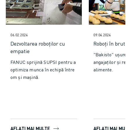
CONTACT
CONTACT
LOCAȚII
IMPRINT
06.02.2024
09.04.2024
Dezvoltarea roboților cu
Roboți în brutăr
empatie
"Bakisto" ușure
FANUC sprijină SUPSI pentru a
angajaților și red
optimiza munca în echipă între
alimente.
om și mașină.
AFLAȚI MAI MULTE
AFLAȚI MAI MUL