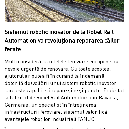
CENTRE COMPACTE DE PRELUCRARE CNC
ROBODRILL CĂUTARE
ROBODRILL CENTRE VERTICALE DE PRELUCRARE CNC
HARDWARE ROBODRILL
Sistemul robotic inovator de la Robel Rail
SOFTWARE ROBODRILL
Automation va revoluționa repararea căilor
MENTENANȚĂ PREVENTIVĂ ROBODRILL
SUSTENABILITATE ROBODRILL
ferate
ROBODRILL PACHET ROBOTIZAT
Mulți consideră că rețelele feroviare europene au
ROBODRILL PACHET EDUCAȚIONAL
nevoie urgentă de renovare. Cu toate acestea,
MAȘINI ELECTRICE DE INJECȚIE
ajutorul ar putea fi în curând la îndemână
ROBOSHOT CĂUTARE
datorită dezvoltării unui sistem robotic inovator
ROBOSHOT MAȘINI ELECTRICE DE INJECȚIE
care este capabil să repare șine și puncte. Proiectat
HARDWARE ROBOSHOT
și fabricat de Robel Rail Automation din Bavaria,
SOFTWARE ROBOSHOT
Germania, un specialist în întreținerea
SUSTENABILITATE ROBOSHOT
infrastructurii feroviare, sistemul valorifică
ROBOSHOT PACHET ROBOTIZARE
avantajele roboților industriali FANUC.
ROBOSHOT MENTENANȚĂ PREVENTIVĂ