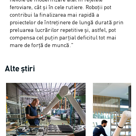
FANUC ACADEMY
feroviare, cât și în cele rutiere. Roboții pot
SOLUȚII PENTRU INDUSTRII
contribui la finalizarea mai rapidă a
SOLUȚII EDUCAȚIONALE
proiectelor de întreținere de lungă durată prin
WORLDSKILLS ȘI TINERELE TALENTE
preluarea lucrărilor repetitive și, astfel, pot
EVENIMENTE EDUCAȚIONALE
compensa cel puțin parțial deficitul tot mai
ȘTIRI ȘI MEDIA
mare de forță de muncă."
ȘTIRI ȘI MEDIA
EVENIMENTE
EVENIMENTE EDUCAȚIONALE
Alte știri
DESPRE FANUC
DESPRE FANUC
FANUC ÎN EUROPA
LOCAȚIILE NOASTRE
SUSTENABILITATE
CARIERĂ
PROIECTAȚI VIITORUL CU FANUC
ALĂTURAȚI-VĂ ECHIPEI FANUC » CARIERĂ