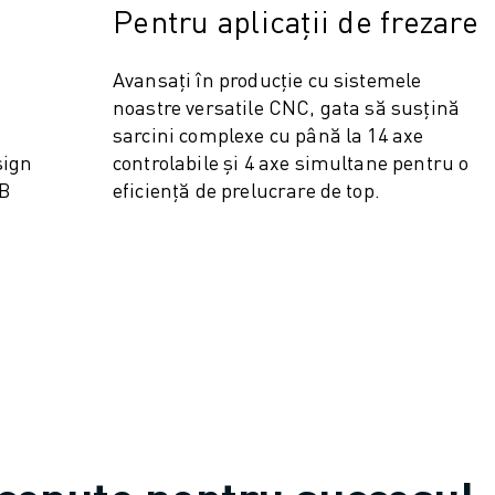
Pentru aplicații de frezare
Avansați în producție cu sistemele
noastre versatile CNC, gata să susțină
sarcini complexe cu până la 14 axe
sign
controlabile și 4 axe simultane pentru o
MB
eficiență de prelucrare de top.
OT)