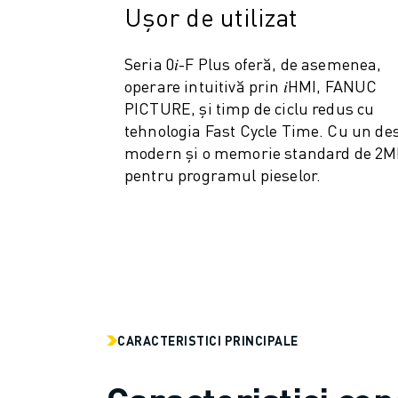
ROBOSHOT COSTUL TOTAL AL DEȚINERII
Ușor de utilizat
MAȘINI DE TĂIERE CU FIR EDM
ROBOCUT MAȘINI EDM DE TĂIERE CU FIR
Seria 0𝑖-F Plus oferă, de asemenea,
HARDWARE ROBOCUT
operare intuitivă prin 𝑖HMI, FANUC
SOFTWARE ROBOCUT
PICTURE, și timp de ciclu redus cu
ROBOCUT MENTENANȚĂ PREVENTIVĂ
tehnologia Fast Cycle Time. Cu un de
SUSTENABILITATE ROBOCUT
modern și o memorie standard de 2
SOLUȚII IIOT
pentru programul pieselor.
SOLUȚII SMART FACTORY
SOLUȚII SMART FACTORY DE CREȘTEREA EFICIENȚEI PRODUCȚIEI (I
ÎNREGISTRARE PRODUS » FANUC PORTAL
STUDII DE CAZ
SOLUȚII
INDUSTRII
TOATE INDUSTRIILE
CARACTERISTICI PRINCIPALE
AERONAUTICĂ
INDUSTRIA AUTO
VEHICULE ELECTRICE