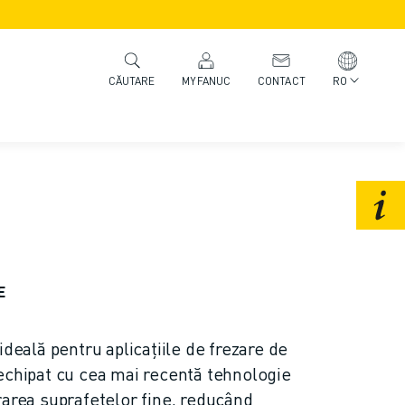
MYFANUC
CONTACT
RO
CĂUTARE
E
ideală pentru aplicațiile de frezare de
echipat cu cea mai recentă tehnologie
rarea suprafețelor fine, reducând