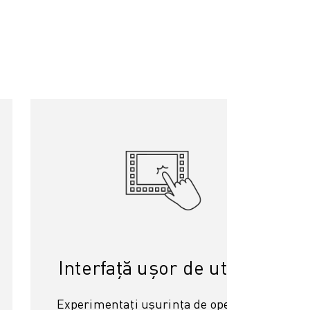
Interfață ușor de utilizat
Experimentați ușurința de operare cu