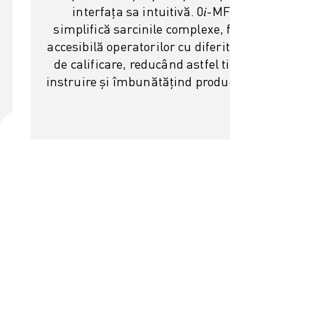
interfața sa intuitivă. 0𝑖-MF Plus
simplifică sarcinile complexe, făcând-o
accesibilă operatorilor cu diferite niveluri
de calificare, reducând astfel timpul de
instruire și îmbunătățind productivitatea.