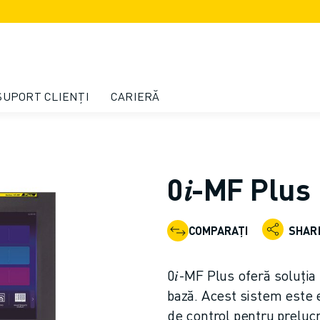
SUPORT CLIENȚI
CARIERĂ
0𝑖-MF Plus
COMPARAȚI
SHAR
0𝑖-MF Plus oferă soluția 
bază. Acest sistem este 
de control pentru preluc