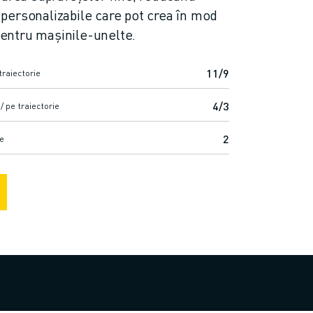
i personalizabile care pot crea în mod
 pentru mașinile-unelte.
11/9
raiectorie
4/3
 pe traiectorie
2
e