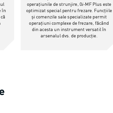
lul
operațiunile de strunjire, 0𝑖-MF Plus este
e în
optimizat special pentru frezare. Funcțiile
 că
și comenzile sale specializate permit
n
operațiuni complexe de frezare, făcând
din acesta un instrument versatil în
arsenalul dvs. de producție.
ce