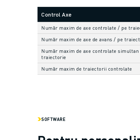
FANUC ACADEMY
SOLUȚII PENTRU INDUSTRII
Control Axe
SOLUȚII EDUCAȚIONALE
WORLDSKILLS ȘI TINERELE TALENTE
Număr maxim de axe controlate / pe traie
EVENIMENTE EDUCAȚIONALE
Număr maxim de axe de avans / pe traiect
ȘTIRI ȘI MEDIA
Număr maxim de axe controlate simultan
ȘTIRI ȘI MEDIA
traiectorie
EVENIMENTE
EVENIMENTE EDUCAȚIONALE
Număr maxim de traiectorii controlate
DESPRE FANUC
DESPRE FANUC
FANUC ÎN EUROPA
LOCAȚIILE NOASTRE
SUSTENABILITATE
CARIERĂ
SOFTWARE
PROIECTAȚI VIITORUL CU FANUC
ALĂTURAȚI-VĂ ECHIPEI FANUC » CARIERĂ