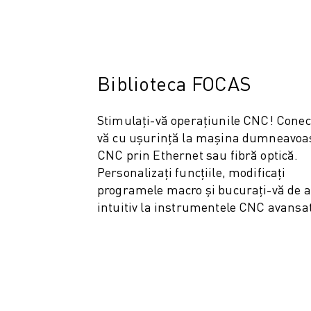
VOPSIRE
PALETIZARE
SUDARE PRIN PUNCTE
INSPECȚIE VIDEO
Biblioteca FOCAS
TĂIEREA CU FIR EDM
STUDII DE CAZ
Stimulați-vă operațiunile CNC! Conec
SERVICIU CLIENȚI
vă cu ușurință la mașina dumneavoa
RELAȚII CLIENȚI
CNC prin Ethernet sau fibră optică.
FANUC PLANS
Personalizați funcțiile, modificați
SUPORT TEHNIC ȘI ÎNTREȚINERE
programele macro și bucurați-vă de 
ASISTENȚĂ TEHNICĂ LA DISTANȚĂ
intuitiv la instrumentele CNC avansa
PIESE DE SCHIMB
REPARARE ȘI REFABRICARE
INSTRUMENTE DIGITAL SERVICE
MAGAZIN ONLINE
DOWNLOAD CENTER » MYFANUC
FORMARE ȘI EDUCAȚIE