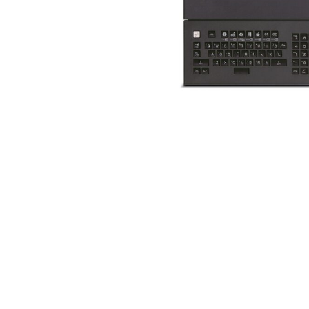
ROBOȚI COLABORATIVI
GAMA ROBOȚI
CONTROLERE ROBOȚI
ACCESORII ROBOȚI
SOFWARE ROBOȚI
SOFTWARE DE SIMULARE
PRODUSE DE ROBOTICĂ EDUCAȚIONALĂ
AUTOMATIZAREA ROBOTICĂ
ROBOȚI SUDARE CU ARC ELECTRIC
ROBOȚI ARTICULAȚI
SERIA ARC MATE
SERIA M-900
ROBOȚI DELTA
ROBOȚI INDUSTRIE ALIMENTARĂ ȘI CLEANROOM
ROBOȚI VOPSIRE
ROBOȚI PALETIZARE
ROBOȚI SCARA