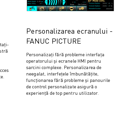
Personalizarea ecranului -
FANUC PICTURE
tați-
stră
Personalizați fără probleme interfața
operatorului și ecranele HMI pentru
sarcini complexe. Personalizarea de
acces
neegalat, interfețele îmbunătățite,
te.
funcționarea fără probleme și panourile
de control personalizate asigură o
experiență de top pentru utilizator.