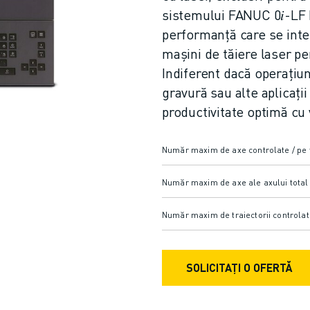
sistemului FANUC 0𝑖-LF P
performanță care se inte
mașini de tăiere laser pe
Indiferent dacă operațiun
gravură sau alte aplicați
productivitate optimă cu 
Număr maxim de axe controlate / pe t
Număr maxim de axe ale axului total /
Număr maxim de traiectorii controlat
SOLICITAȚI O OFERTĂ