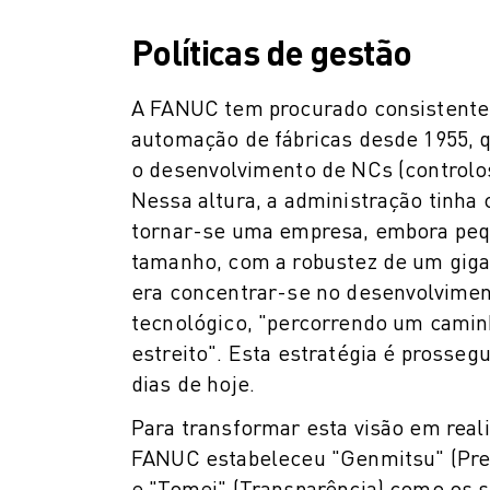
CARREGAMENTO DE MÁQUINAS
Políticas de gestão
MANIPULAÇÃO DE MATERIAIS
PINTURA
PALETIZAÇÃO
A FANUC tem procurado consistent
SOLDADURA POR PONTOS
automação de fábricas desde 1955, q
VISÃO E INSPEÇÃO
o desenvolvimento de NCs (controlo
CORTE A FIO EDM
Nessa altura, a administração tinha
ESTUDOS DE CASO
tornar-se uma empresa, embora pe
SERVIÇO AO CLIENTE
tamanho, com a robustez de um gigan
ATENDIMENTO AO CLIENTE
era concentrar-se no desenvolvime
FANUC PLANS
tecnológico, "percorrendo um camin
CAMPO & MANUTENÇÃO
estreito". Esta estratégia é prosseg
SUPORTE TÉCNICO REMOTO
dias de hoje.
PEÇAS DE SUBSTITUIÇÃO
REMANUFACTURAÇÃO
Para transformar esta visão em real
FERRAMENTAS DIGITAIS DE SERVIÇO
FANUC estabeleceu "Genmitsu" (Prec
E-STORE
e "Tomei" (Transparência) como os s