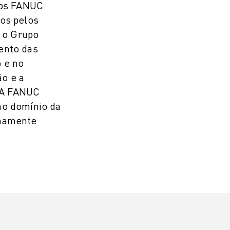
tos FANUC
os pelos
, o Grupo
ento das
 e no
o e a
. A FANUC
no domínio da
emamente