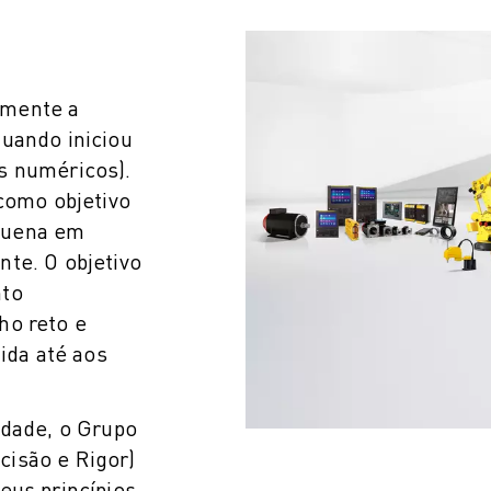
emente a
uando iniciou
s numéricos).
 como objetivo
quena em
te. O objetivo
nto
ho reto e
uida até aos
idade, o Grupo
isão e Rigor)
eus princípios