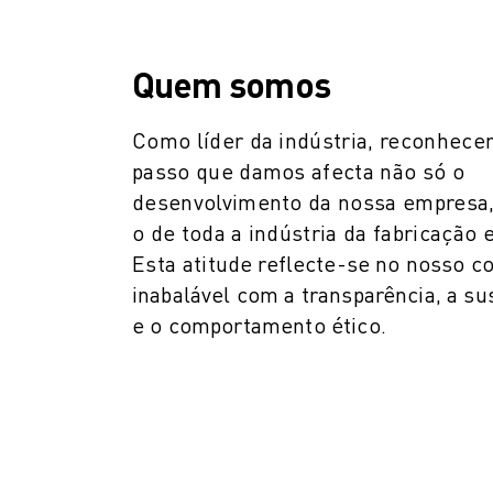
ROBÔS DE PALETIZAÇÃO
ROBÔS SCARA
CENTROS COMPACTOS DE MAQUINAÇÃO CNC
Quem somos
LOCALIZADOR ROBODRILL
CENTROS DE MAQUINAÇÃO COMPACTOS ROBODRILL
Como líder da indústria, reconhec
HARDWARE ROBODRILL
passo que damos afecta não só o
SOFTWARE ROBODRILL
desenvolvimento da nossa empres
MANUTENÇÃO PREVENTIVA ROBODRILL
o de toda a indústria da fabricação
SUSTENTABILIDADE ROBODRILL
Esta atitude reflecte-se no nosso 
PACK ROBODRILL - ROBÔ
inabalável com a transparência, a su
PACK EDUCACIONAL ROBODRILL
e o comportamento ético.
MÁQUINAS DE MOLDAGEM POR INJEÇÃO ELÉCTRICA
LOCALIZADOR ROBOSHOT
MÁQUINAS DE MOLDAGEM POR INJEÇÃO ELÉCTRICA ROBOSHOT
HARDWARE ROBOSHOT
SOFTWARE ROBOSHOT
SUSTENTABILIDADE DA ROBOSHOT