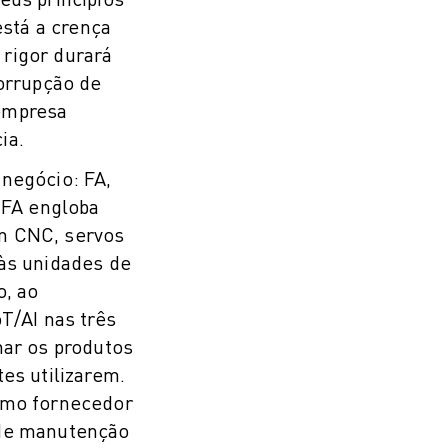
está a crença
rigor durará
corrupção de
empresa
ia.
negócio: FA,
FA engloba
m CNC, servos
às unidades de
, ao
T/AI nas três
nar os produtos
es utilizarem.
omo fornecedor
 de manutenção