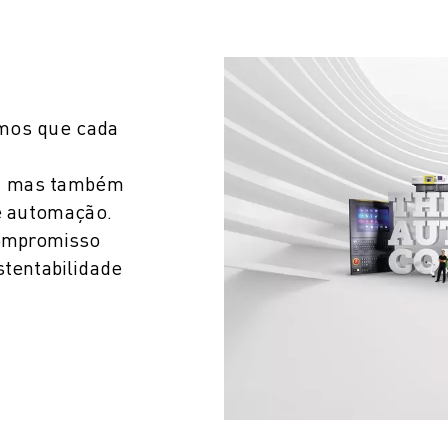
emos que cada
a, mas também
 e automação.
compromisso
stentabilidade