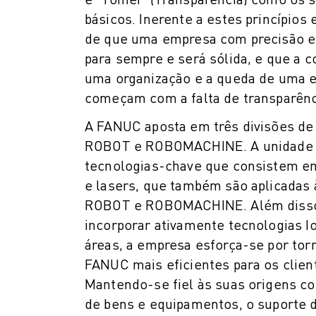
CENTRO DE DOWNLOADS » MYFANUC
básicos. Inerente a estes princípios 
FORMAÇÃO & EDUCAÇÃO
de que uma empresa com precisão e 
FANUC ACADEMY
para sempre e será sólida, e que a 
SOLUÇÕES PARA INDÚSTRIAS
uma organização e a queda de uma 
SOLUÇÕES PARA SECTOR EDUCATIVO
começam com a falta de transparênc
WORLDSKILLS & JOVENS TALENTOS
EVENTOS EDUCATIVOS
A FANUC aposta em três divisões de 
NOTÍCIAS
ROBOT e ROBOMACHINE. A unidade 
NOTÍCIAS
tecnologias-chave que consistem e
EVENTOS
e lasers, que também são aplicadas 
EVENTOS EDUCATIVOS
ROBOT e ROBOMACHINE. Além disso
SOBRE A FANUC
incorporar ativamente tecnologias Io
SOBRE A FANUC
áreas, a empresa esforça-se por tor
FANUC NA EUROPA
FANUC mais eficientes para os client
ONDE ESTAMOS
SUSTENTABILIDADE
Mantendo-se fiel às suas origens c
CARREIRA
de bens e equipamentos, o suporte