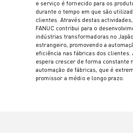
MOLDE O SEU FUTURO COM A FANUC
e serviço é fornecido para os produ
JUNTE-SE A NÓS » PORTAL DE EMPREGO
durante o tempo em que são utilizad
CONTACTO
clientes.
Através destas actividades
CONTACTO
FANUC contribui para o desenvolvim
LOCALIZAÇÕES
indústrias transformadoras no Japão
IMPRIMIR
estrangeiro, promovendo a automaçã
eficiência nas fábricas dos clientes
espera crescer de forma constante 
automação de fábricas, que é extr
promissor a médio e longo prazo.