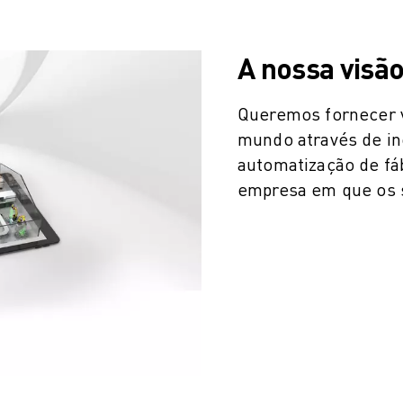
A nossa visã
Queremos fornecer v
mundo através de in
automatização de fá
empresa em que os 
A DA PRODUÇÃO (IOT)