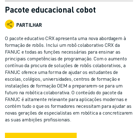
ROBÔS INDUSTRIAIS
Pacote educacional cobot
ROBÔS COLABORATIVOS
GAMA DE ROBÔS
PARTILHAR
CONTROLADORES DE ROBÔ
ACESSÓRIOS PARA ROBÔS
O pacote educativo CRX apresenta uma nova abordagem à
SOFTWARE PARA ROBÔS
formação de robôs. Inclui um robô colaborativo CRX da
FANUC e todas as funções necessárias para ensinar as
SOFTWARE DE SIMULAÇÃO
principais competências de programação. Com o aumento
PRODUTOS DE ROBÓTICA EDUCACIONAL
contínuo da procura de soluções de robôs colaborativos, a
AUTOMAÇÃO DE ROBÔS
FANUC oferece uma forma de ajudar os estudantes de
ROBÔS DE SOLDADURA POR ARCO
escolas, colégios, universidades, centros de formação e
ROBÔS ARTICULADOS
instalações de formação OEM a prepararem-se para um
SÉRIE ARC MATE
futuro na robótica colaborativa. O conteúdo do pacote da
FANUC é altamente relevante para aplicações modernas e
SÉRIE M-710
contém tudo o que os formadores necessitam para ajudar as
SÉRIE M-900
novas gerações de especialistas em robótica a concretizarem
ROBÔS DELTA
as suas ambições profissionais.
ROBÔS PARA SECTOR ALIMENTAR E SALAS LIMPAS
ROBÔS DE PINTURA