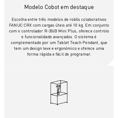
PACK ROBOSHOT - ROBÔ
Modelo Cobot em destaque
MANUTENÇÃO PREVENTIVA ROBOSHOT
CUSTO TOTAL DE PROPRIEDADE DA ROBOSHOT
Escolha entre três modelos de robôs colaborativos
MÁQUINAS EDM DE CORTE A FIO
FANUC CRX com cargas úteis até 10 kg. Em conjunto
ROBOCUT MÁQUINAS EDM DE CORTE A FIO
com o controlador R-30𝑖B Mini Plus, oferece controlo
HARDWARE ROBOCUT
e funcionalidade avançados. O sistema é
SOFTWARE ROBOCUT
complementado por um Tablet Teach Pendant, que
tem um design leve e ergonómico e oferece uma
MANUTENÇÃO PREVENTIVA ROBOCUT
forma rápida e fácil de programar.
SUSTENTABILIDADE ROBOCUT
SOLUÇÕES IIOT
SOLUÇÕES PARA FÁBRICAS INTELIGENTES
SOLUÇÕES DE FÁBRICA INTELIGENTES PARA AUMENTAR A EFICIÊNCI
REGISTO DE PRODUTOS » PORTAL FANUC
ESTUDOS DE CASO
SOLUÇÕES
INDÚSTRIAS
TODAS AS INDÚSTRIAS
AEROESPACIAL