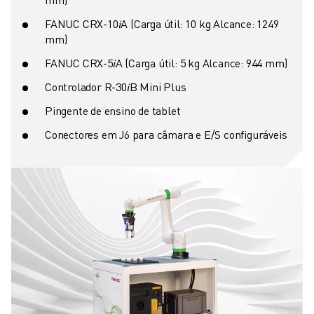
MOLDE O SEU FUTURO COM A FANUC
JUNTE-SE A NÓS » PORTAL DE EMPREGO
FANUC CRX-10𝑖A (Carga útil: 10 kg Alcance: 1249
mm)
CONTACTO
CONTACTO
FANUC CRX-5𝑖A (Carga útil: 5 kg Alcance: 944 mm)
LOCALIZAÇÕES
Controlador R-30𝑖B Mini Plus
IMPRIMIR
Pingente de ensino de tablet
Conectores em J6 para câmara e E/S configuráveis