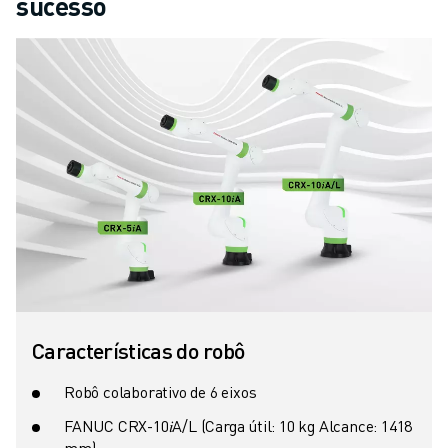
sucesso
CENTRO DE DOWNLOADS » MYFANUC
FORMAÇÃO & EDUCAÇÃO
FANUC ACADEMY
SOLUÇÕES PARA INDÚSTRIAS
SOLUÇÕES PARA SECTOR EDUCATIVO
WORLDSKILLS & JOVENS TALENTOS
EVENTOS EDUCATIVOS
NOTÍCIAS
NOTÍCIAS
EVENTOS
EVENTOS EDUCATIVOS
SOBRE A FANUC
SOBRE A FANUC
Características do robô
FANUC NA EUROPA
ONDE ESTAMOS
Robô colaborativo de 6 eixos
SUSTENTABILIDADE
FANUC CRX-10𝑖A/L (Carga útil: 10 kg Alcance: 1418
CARREIRA
mm)