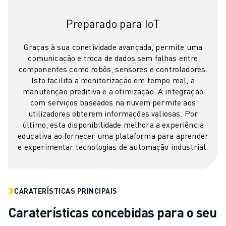
CARREGAMENTO DE MÁQUINAS
MANIPULAÇÃO DE MATERIAIS
Preparado para IoT
PINTURA
Graças à sua conetividade avançada, permite uma
PALETIZAÇÃO
comunicação e troca de dados sem falhas entre
SOLDADURA POR PONTOS
componentes como robôs, sensores e controladores.
VISÃO E INSPEÇÃO
Isto facilita a monitorização em tempo real, a
CORTE A FIO EDM
manutenção preditiva e a otimização. A integração
ESTUDOS DE CASO
com serviços baseados na nuvem permite aos
SERVIÇO AO CLIENTE
utilizadores obterem informações valiosas. Por
último, esta disponibilidade melhora a experiência
ATENDIMENTO AO CLIENTE
educativa ao fornecer uma plataforma para aprender
FANUC PLANS
e experimentar tecnologias de automação industrial.
CAMPO & MANUTENÇÃO
SUPORTE TÉCNICO REMOTO
PEÇAS DE SUBSTITUIÇÃO
REMANUFACTURAÇÃO
CARATERÍSTICAS PRINCIPAIS
FERRAMENTAS DIGITAIS DE SERVIÇO
Caraterísticas concebidas para o seu
E-STORE