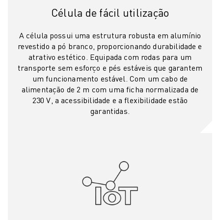
Célula de fácil utilização
AUTOMÓVEL
VEÍCULOS ELÉCTRICOS
A célula possui uma estrutura robusta em alumínio
ELETRÓNICA
revestido a pó branco, proporcionando durabilidade e
ALIMENTAÇÃO & BEBIDAS
atrativo estético. Equipada com rodas para um
MÉDICO
transporte sem esforço e pés estáveis que garantem
PLÁSTICOS
um funcionamento estável. Com um cabo de
ARMAZENAGEM, LOGÍSTICA, CORREIOS & ENCOMENDAS
alimentação de 2 m com uma ficha normalizada de
230 V, a acessibilidade e a flexibilidade estão
APLICAÇÕES
garantidas.
TODAS AS APLICAÇÕES
MAQUINAÇÃO DE 5 EIXOS
SOLDADURA POR ARCO
MONTAGEM
RETIFICAÇÃO CNC
FRESAGEM CNC
TORNOS CNC
PERFURAÇÃO E ROSCAGEM A ALTA VELOCIDADE
MOLDAGEM POR INJEÇÃO