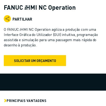
ROBÔS INDUSTRIAIS
FANUC 𝑖HMI NC Operation
ROBÔS COLABORATIVOS
GAMA DE ROBÔS
PARTILHAR
CONTROLADORES DE ROBÔ
ACESSÓRIOS PARA ROBÔS
O FANUC 𝑖HMI NC Operation agiliza a produção com uma
SOFTWARE PARA ROBÔS
Interface Gráfica do Utilizador (GUI) intuitiva, programação
assistida e simulação para uma passagem mais rápida do
SOFTWARE DE SIMULAÇÃO
desenho à produção.
PRODUTOS DE ROBÓTICA EDUCACIONAL
AUTOMAÇÃO DE ROBÔS
ROBÔS DE SOLDADURA POR ARCO
SOLICITAR UM ORÇAMENTO
ROBÔS ARTICULADOS
SÉRIE ARC MATE
SÉRIE M-710
SÉRIE M-900
ROBÔS DELTA
ROBÔS PARA SECTOR ALIMENTAR E SALAS LIMPAS
PRINCIPAIS VANTAGENS
ROBÔS DE PINTURA