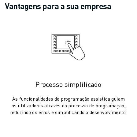
ROBÔS DE PALETIZAÇÃO
Vantagens para a sua empresa
ROBÔS SCARA
CENTROS COMPACTOS DE MAQUINAÇÃO CNC
LOCALIZADOR ROBODRILL
CENTROS DE MAQUINAÇÃO COMPACTOS ROBODRILL
HARDWARE ROBODRILL
SOFTWARE ROBODRILL
MANUTENÇÃO PREVENTIVA ROBODRILL
SUSTENTABILIDADE ROBODRILL
PACK ROBODRILL - ROBÔ
PACK EDUCACIONAL ROBODRILL
Processo simplificado
MÁQUINAS DE MOLDAGEM POR INJEÇÃO ELÉCTRICA
LOCALIZADOR ROBOSHOT
As funcionalidades de programação assistida guiam
os utilizadores através do processo de programação,
MÁQUINAS DE MOLDAGEM POR INJEÇÃO ELÉCTRICA ROBOSHOT
reduzindo os erros e simplificando o desenvolvimento.
HARDWARE ROBOSHOT
SOFTWARE ROBOSHOT
SUSTENTABILIDADE DA ROBOSHOT