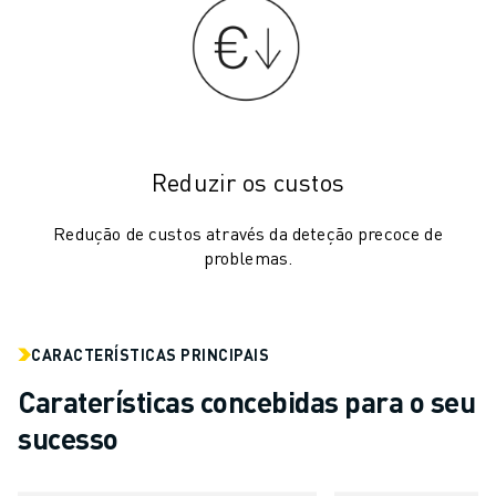
AUTOMÓVEL
VEÍCULOS ELÉCTRICOS
ELETRÓNICA
ALIMENTAÇÃO & BEBIDAS
MÉDICO
PLÁSTICOS
Reduzir os custos
ARMAZENAGEM, LOGÍSTICA, CORREIOS & ENCOMENDAS
APLICAÇÕES
Redução de custos através da deteção precoce de
TODAS AS APLICAÇÕES
problemas.
MAQUINAÇÃO DE 5 EIXOS
SOLDADURA POR ARCO
MONTAGEM
CARACTERÍSTICAS PRINCIPAIS
RETIFICAÇÃO CNC
Caraterísticas concebidas para o seu
FRESAGEM CNC
TORNOS CNC
sucesso
PERFURAÇÃO E ROSCAGEM A ALTA VELOCIDADE
MOLDAGEM POR INJEÇÃO