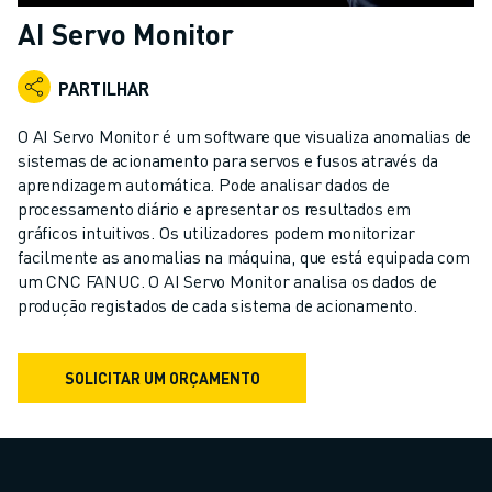
ROBÔS INDUSTRIAIS
AI Servo Monitor
ROBÔS COLABORATIVOS
GAMA DE ROBÔS
PARTILHAR
CONTROLADORES DE ROBÔ
ACESSÓRIOS PARA ROBÔS
O AI Servo Monitor é um software que visualiza anomalias de
SOFTWARE PARA ROBÔS
sistemas de acionamento para servos e fusos através da
aprendizagem automática. Pode analisar dados de
SOFTWARE DE SIMULAÇÃO
processamento diário e apresentar os resultados em
PRODUTOS DE ROBÓTICA EDUCACIONAL
gráficos intuitivos. Os utilizadores podem monitorizar
AUTOMAÇÃO DE ROBÔS
facilmente as anomalias na máquina, que está equipada com
ROBÔS DE SOLDADURA POR ARCO
um CNC FANUC. O AI Servo Monitor analisa os dados de
ROBÔS ARTICULADOS
produção registados de cada sistema de acionamento.
SÉRIE ARC MATE
SÉRIE M-710
SOLICITAR UM ORÇAMENTO
SÉRIE M-900
ROBÔS DELTA
ROBÔS PARA SECTOR ALIMENTAR E SALAS LIMPAS
ROBÔS DE PINTURA