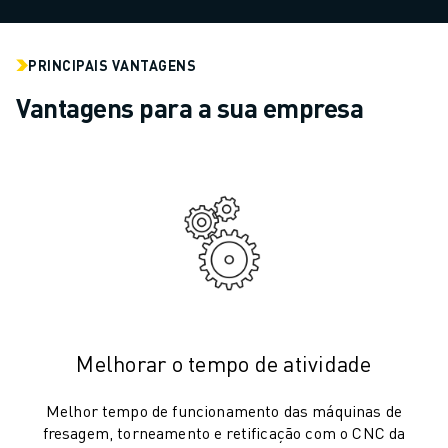
ROBÔS DE PALETIZAÇÃO
ROBÔS SCARA
CENTROS COMPACTOS DE MAQUINAÇÃO CNC
PRINCIPAIS VANTAGENS
LOCALIZADOR ROBODRILL
Vantagens para a sua empresa
CENTROS DE MAQUINAÇÃO COMPACTOS ROBODRILL
HARDWARE ROBODRILL
SOFTWARE ROBODRILL
MANUTENÇÃO PREVENTIVA ROBODRILL
SUSTENTABILIDADE ROBODRILL
PACK ROBODRILL - ROBÔ
PACK EDUCACIONAL ROBODRILL
MÁQUINAS DE MOLDAGEM POR INJEÇÃO ELÉCTRICA
LOCALIZADOR ROBOSHOT
MÁQUINAS DE MOLDAGEM POR INJEÇÃO ELÉCTRICA ROBOSHOT
Melhorar o tempo de atividade
HARDWARE ROBOSHOT
SOFTWARE ROBOSHOT
Melhor tempo de funcionamento das máquinas de
SUSTENTABILIDADE DA ROBOSHOT
fresagem, torneamento e retificação com o CNC da