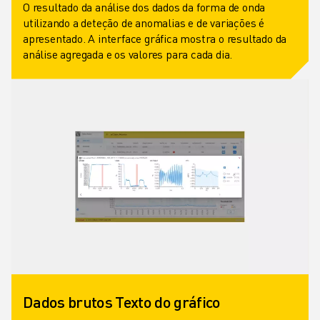
MOLDE O SEU FUTURO COM A FANUC
O resultado da análise dos dados da forma de onda
JUNTE-SE A NÓS » PORTAL DE EMPREGO
utilizando a deteção de anomalias e de variações é
apresentado. A interface gráfica mostra o resultado da
CONTACTO
análise agregada e os valores para cada dia.
CONTACTO
LOCALIZAÇÕES
IMPRIMIR
Dados brutos Texto do gráfico