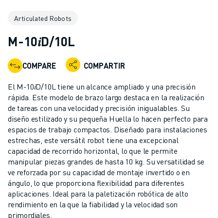
ROBOTS INDUSTRIALES
Articulated Robots
ROBOTS COLABORATIVOS
GAMA DE ROBOTS
M-10𝑖D/10L
CONTROLADORES DE ROBOTS
ACCESORIOS PARA ROBOTS
COMPARE
COMPARTIR
SOFTWARE PARA ROBOTS
SOFTWARE DE SIMULACIÓN
El M-10𝑖D/10L tiene un alcance ampliado y una precisión
ROBOTS EDUCATIVOS
rápida. Este modelo de brazo largo destaca en la realización
AUTOMATIZACIÓN ROBÓTICA
de tareas con una velocidad y precisión inigualables. Su
diseño estilizado y su pequeña Huella lo hacen perfecto para
ROBOTS DE SOLDADURA POR ARCO
espacios de trabajo compactos. Diseñado para instalaciones
ROBOTS ARTICULADOS
estrechas, este versátil robot tiene una excepcional
SERIE ARC MATE
capacidad de recorrido horizontal, lo que le permite
SERIE M-900
manipular piezas grandes de hasta 10 kg. Su versatilidad se
ROBOTS DELTA
ve reforzada por su capacidad de montaje invertido o en
ángulo, lo que proporciona flexibilidad para diferentes
ROBOTS PARA ALIMENTOS Y SALAS BLANCAS
aplicaciones. Ideal para la paletización robótica de alto
ROBOTS DE PINTURA
rendimiento en la que la fiabilidad y la velocidad son
ROBOTS PARA PALETIZADO
primordiales.