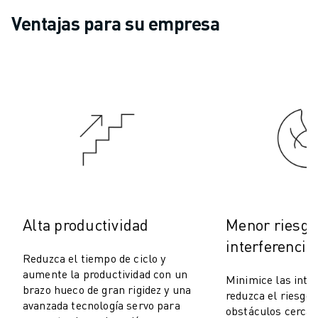
MANTENIMIENTO PREVENTIVO DE ROBOSHOT
Ventajas para su empresa
COSTE TOTAL DE PROPIEDAD DE ROBOSHOT
MÁQUINAS DE ELECTROEROSIÓN POR HILO
MÁQUINAS DE CORTE POR ELECTROEROSIÓN DE HILO ROBOCUT
HARDWARE DE ROBOCUT
SOFTWARE DE ROBOCUT
MANTENIMIENTO PREVENTIVO DE ROBOCUT
SOSTENIBILIDAD DE ROBOCUT
SOLUCIONES IIOT
SOLUCIONES PARA FÁBRICAS INTELIGENTES
SOLUCIONES DE FÁBRICA INTELIGENTE PARA AUMENTAR LA EFICIEN
REGISTRO DE PRODUCTOS " PORTAL FANUC
Alta productividad
Menor riesgo
CASOS PRÁCTICOS
SOLUCIONES
interferencia
Reduzca el tiempo de ciclo y
INDUSTRIAS
aumente la productividad con un
TODAS LAS INDUSTRIAS
Minimice las inter
brazo hueco de gran rigidez y una
reduzca el riesgo 
AEROESPACIAL
avanzada tecnología servo para
obstáculos cercan
AUTOMOCIÓN