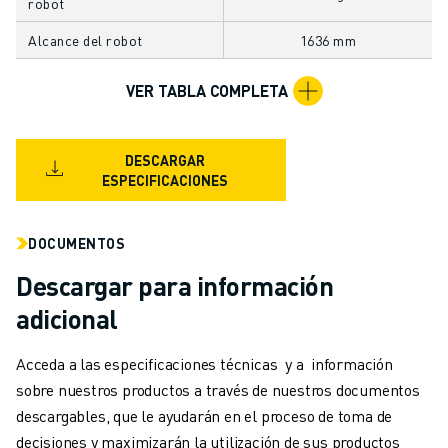
robot
MANIPULACIÓN DE MATERIALES
Alcance del robot
1636 mm
PINTURA
PALETIZADO
VER TABLA COMPLETA
SOLDADURA POR PUNTOS
INSPECCIÓN VISUAL
CORTE POR HILO EDM
DESCARGAR
CASOS PRÁCTICOS
ESPECIFICACIONES
ATENCIÓN AL CLIENTE
ATENCIÓN AL CLIENTE
DOCUMENTOS
FANUC PLANS
CAMPO Y MANTENIMIENTO
Descargar para información
ASISTENCIA TÉCNICA A DISTANCIA
adicional
PIEZAS DE RECAMBIO
REMANUFACTURING
Acceda a las especificaciones técnicas y a información
HERRAMIENTAS DE SERVICIO DIGITAL
sobre nuestros productos a través de nuestros documentos
E- STORE
descargables, que le ayudarán en el proceso de toma de
CENTRO DE DESCARGAS " MYFANUC
decisiones y maximizarán la utilización de sus productos