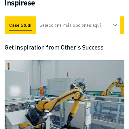
Inspírese
Case Studies
Seleccione más opciones aquí
Aplicaciones
Industrias
Get Inspiration from Other's Success