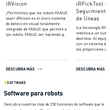
𝑖RVision
𝑖RPickTool -
Seguimiento
¡Permitimos que los robots FANUC
de líneas
vean! 𝑖RVision es el único sistema
de detección visual totalmente
𝑖La tecnología RPic
integrado de FANUC que permite a
robótica a un nuevo
los robots FANUC ver, haciendo que
destreza. Al equipa
la producción sea más rápida,...
con un sistema de v
les proporciona un
"coordinación ojo-
a...
DESCUBRA MÁS
DESCUBRA MÁS
SOFTWARE
Software para robots
Descubra nuestras más de 250 funciones de software que le