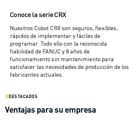
VEHÍCULOS ELÉCTRICOS
Conoce la serie CRX
ELECTRÓNICA
ALIMENTACIÓN Y BEBIDAS
Nuestros Cobot CRX son seguros, flexibles,
MÉDICO
rápidos de implementar y fáciles de
PLÁSTICOS
programar. Todo ello con la reconocida
ALMACENAMIENTO, LOGÍSTICA, CORREOS Y PAQUETERÍA
fiabilidad de FANUC y 8 años de
APLICACIONES
funcionamiento sin mantenimiento para
TODAS LAS APLICACIONES
satisfacer las necesidades de producción de los
MECANIZADO EN 5 EJES
fabricantes actuales.
SOLDADURA POR ARCO
MONTAJE
RECTIFICADO CNC
DESTACADOS
FRESADO CNC
Ventajas para su empresa
TORNEADO CNC
TALADRADO Y ROSCADO DE ALTA VELOCIDAD
MOLDEO POR INYECCIÓN
MÁQUINAS