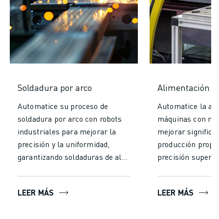
Soldadura por arco
Alimentación 
Automatice su proceso de
Automatice la al
soldadura por arco con robots
máquinas con rob
industriales para mejorar la
mejorar significa
precisión y la uniformidad,
producción propo
garantizando soldaduras de alta
precisión superio
calidad. Aumente su
funcionamiento c
productividad trabajando
diferencia de la 
LEER MÁS
LEER MÁS
continuamente sin fatiga y
manual. Aumente l
reduciendo el tiempo de
consiga un rendi