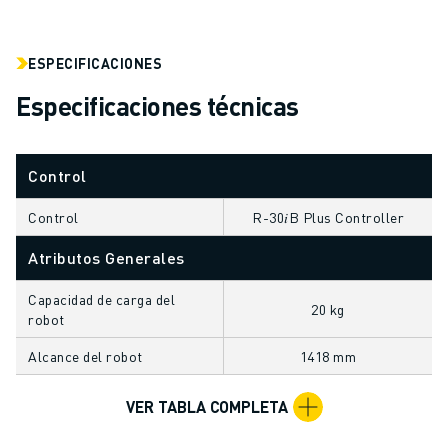
FORMACIÓN Y EDUCACIÓN
FANUC ACADEMY
SOLUCIONES PARA LA INDUSTRIA
ESPECIFICACIONES
SOLUCIONES EDUCATIVAS
Especificaciones técnicas
WORLDSKILLS Y JÓVENES TALENTOS
EVENTOS EDUCATIVOS
NOTICIAS Y MEDIOS DE COMUNICACIÓN
Control
NOTICIAS Y MEDIOS DE COMUNICACIÓN
EVENTOS
Control
R-30𝑖B Plus Controller
EVENTOS EDUCATIVOS
Atributos Generales
SOBRE FANUC
SOBRE FANUC
Capacidad de carga del
20 kg
robot
FANUC EN EUROPA
NUESTRAS SEDES
Alcance del robot
1418 mm
SOSTENIBILIDAD
CARRERA PROFESIONAL
VER TABLA COMPLETA
DÉ FORMA A SU FUTURO CON FANUC