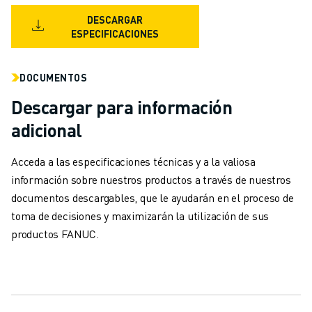
ÚNASE A NOSOTROS " PORTAL DE EMPLEO
CONTACTAR
DESCARGAR
ESPECIFICACIONES
CONTACTE
UBICACIONES
IMPRINT
DOCUMENTOS
Descargar para información
adicional
Acceda a las especificaciones técnicas y a la valiosa
información sobre nuestros productos a través de nuestros
documentos descargables, que le ayudarán en el proceso de
toma de decisiones y maximizarán la utilización de sus
productos FANUC.