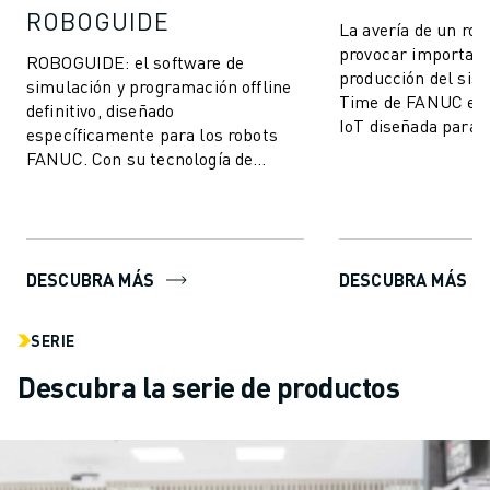
ROBOGUIDE
La avería de un ro
provocar important
ROBOGUIDE: el software de
producción del sis
simulación y programación offline
Time de FANUC es 
definitivo, diseñado
IoT diseñada para e
específicamente para los robots
paradas de producc
FANUC. Con su tecnología de
y mej...
vanguardia, ROBOGUIDE permite a
los usuarios crear, prog...
DESCUBRA MÁS
DESCUBRA MÁS
SERIE
Descubra la serie de productos