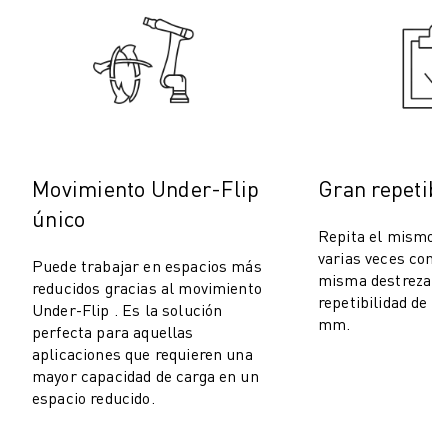
MANIPULACIÓN DE MATERIALES
PINTURA
PALETIZADO
SOLDADURA POR PUNTOS
INSPECCIÓN VISUAL
CORTE POR HILO EDM
CASOS PRÁCTICOS
Movimiento Under-Flip
Gran repetibi
ATENCIÓN AL CLIENTE
único
ATENCIÓN AL CLIENTE
Repita el mismo 
FANUC PLANS
varias veces con 
Puede trabajar en espacios más
CAMPO Y MANTENIMIENTO
misma destreza gr
reducidos gracias al movimiento
repetibilidad de ha
ASISTENCIA TÉCNICA A DISTANCIA
Under-Flip . Es la solución
mm.
PIEZAS DE RECAMBIO
perfecta para aquellas
aplicaciones que requieren una
REMANUFACTURING
mayor capacidad de carga en un
HERRAMIENTAS DE SERVICIO DIGITAL
espacio reducido.
E- STORE
CENTRO DE DESCARGAS " MYFANUC