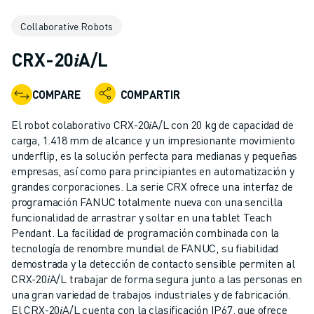
ROBOTS INDUSTRIALES
Collaborative Robots
ROBOTS COLABORATIVOS
GAMA DE ROBOTS
CRX-20𝑖A/L
CONTROLADORES DE ROBOTS
ACCESORIOS PARA ROBOTS
COMPARE
COMPARTIR
SOFTWARE PARA ROBOTS
SOFTWARE DE SIMULACIÓN
El robot colaborativo CRX-20𝑖A/L con 20 kg de capacidad de
ROBOTS EDUCATIVOS
carga, 1.418 mm de alcance y un impresionante movimiento
AUTOMATIZACIÓN ROBÓTICA
underflip, es la solución perfecta para medianas y pequeñas
empresas, así como para principiantes en automatización y
ROBOTS DE SOLDADURA POR ARCO
grandes corporaciones. La serie CRX ofrece una interfaz de
ROBOTS ARTICULADOS
programación FANUC totalmente nueva con una sencilla
SERIE ARC MATE
funcionalidad de arrastrar y soltar en una tablet Teach
SERIE M-900
Pendant. La facilidad de programación combinada con la
ROBOTS DELTA
tecnología de renombre mundial de FANUC, su fiabilidad
demostrada y la detección de contacto sensible permiten al
ROBOTS PARA ALIMENTOS Y SALAS BLANCAS
CRX-20𝑖A/L trabajar de forma segura junto a las personas en
ROBOTS DE PINTURA
una gran variedad de trabajos industriales y de fabricación.
ROBOTS PARA PALETIZADO
El CRX-20𝑖A/L cuenta con la clasificación IP67, que ofrece