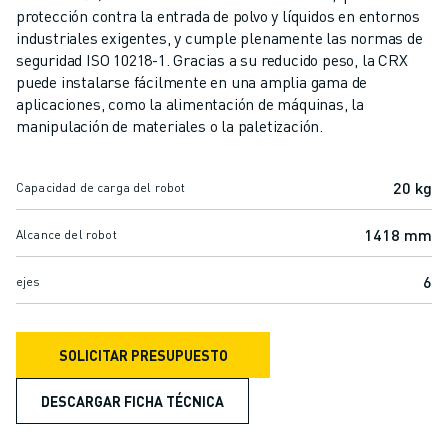
ROBOTS SCARA
protección contra la entrada de polvo y líquidos en entornos
CENTROS DE MECANIZADO CNC COMPACTOS
industriales exigentes, y cumple plenamente las normas de
BUSCADOR ROBODRILL
seguridad ISO 10218-1. Gracias a su reducido peso, la CRX
puede instalarse fácilmente en una amplia gama de
CENTROS DE MECANIZADO CNC COMPACTOS ROBODRILL
aplicaciones, como la alimentación de máquinas, la
HARDWARE DE ROBODRILL
manipulación de materiales o la paletización.
SOFTWARE DE ROBODRILL
MANTENIMIENTO PREVENTIVO ROBODRILL
20 kg
SOSTENIBILIDAD DE ROBODRILL
Capacidad de carga del robot
ROBODRILL ROBOT PACKAGE
1418 mm
Alcance del robot
PAQUETE EDUCATIVO ROBODRILL
MÁQUINAS DE MOLDEO POR INYECCIÓN ELÉCTRICAS
6
ejes
BUSCADOR DE ROBOSHOT
MÁQUINAS DE MOLDEO POR INYECCIÓN ELÉCTRICA ROBOSHOT
HARDWARE DE ROBOSHOT
SOLICITAR PRESUPUESTO
SOFTWARE DE ROBOSHOT
SOSTENIBILIDAD DE ROBOSHOT
DESCARGAR FICHA TÉCNICA
ROBOSHOT ROBOT PACKAGE