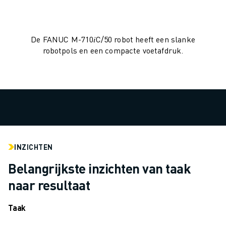
MATERIAL HANDLING
VERFSPUITEN
PALLETISEREN
De FANUC M-710𝑖C/50 robot heeft een slanke
PUNTLASSEN
robotpols en een compacte voetafdruk.
VISION INSPECTIE
DRAADVONKEN EDM
CASE STUDIES
CUSTOMER SERVICE
CUSTOMER CARE
FANUC PLANS
SERVICE & ONDERHOUD
INZICHTEN
TECHNISCHE ONDERSTEUNING REMOTE
SPARE PARTS
Belangrijkste inzichten van taak
REVISIE
naar resultaat
DIGITALE SERVICE TOOLS
E-STORE
Taak
DOWNLOAD CENTER » MYFANUC