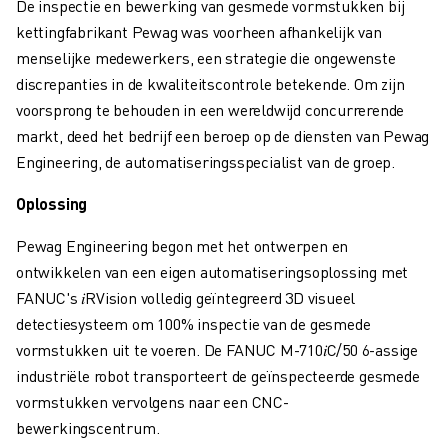
De inspectie en bewerking van gesmede vormstukken bij
OPLEIDING & ONDERWIJS
kettingfabrikant Pewag was voorheen afhankelijk van
FANUC ACADEMY
menselijke medewerkers, een strategie die ongewenste
OPLOSSINGEN VOOR INDUSTRIEËN
discrepanties in de kwaliteitscontrole betekende. Om zijn
OPLOSSINGEN VOOR HET ONDERWIJS
voorsprong te behouden in een wereldwijd concurrerende
WORLDSKILLS & JONG TALENT
markt, deed het bedrijf een beroep op de diensten van Pewag
ONDERWIJS EVENEMENTEN
Engineering, de automatiseringsspecialist van de groep.
NIEUWS & MEDIA
NIEUWS & MEDIA
Oplossing
EVENEMENTEN
ONDERWIJS EVENEMENTEN
Pewag Engineering begon met het ontwerpen en
OVER FANUC
ontwikkelen van een eigen automatiseringsoplossing met
OVER FANUC
FANUC's 𝑖RVision volledig geïntegreerd 3D visueel
FANUC IN EUROPA
detectiesysteem om 100% inspectie van de gesmede
ONZE LOCATIES
vormstukken uit te voeren. De FANUC M-710𝑖C/50 6-assige
DUURZAAMHEID
industriële robot transporteert de geïnspecteerde gesmede
JOBS
vormstukken vervolgens naar een CNC-
SHAPE YOUR FUTURE WITH FANUC
bewerkingscentrum.