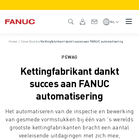
PRODUCTEN
PRODUCTOVERZICHT
NL
CNC & AANDRIJFSYSTEMEN
CNC FILTER
Home
/
Case Studies
/
Kettingfabrikant dankt succes aan FANUC automatisering
CNC SYSTEMEN
AANDRIJFSYSTEMEN
PEWAG
I/O-SYSTEEM
Kettingfabrikant dankt
CNC FUNCTIES/OPTIES
CUSTOMISATION
succes aan FANUC
SIMULATIE - DIGITAL TWIN OPLOSSINGEN
automatisering
CNC DUURZAAMHEID
CNC ONDERWIJS PRODUCTEN
Het automatiseren van de inspectie en bewerking
RETROFIT OPLOSSINGEN
van gesmede vormstukken bij één van 's werelds
GEAVANCEERDE CNC MODELLEN
grootste kettingfabrikanten bracht een aantal
ROBOTS
veeleisende uitdagingen met zich mee,
ROBOT FILTER