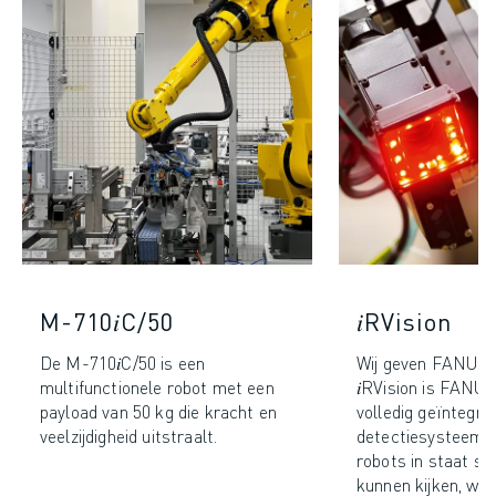
M-710𝑖C/50
𝑖RVision
De M-710𝑖C/50 is een
Wij geven FANUC-
multifunctionele robot met een
𝑖RVision is FANUC
payload van 50 kg die kracht en
volledig geïntegre
veelzijdigheid uitstraalt.
detectiesysteem
robots in staat ste
kunnen kijken, wa