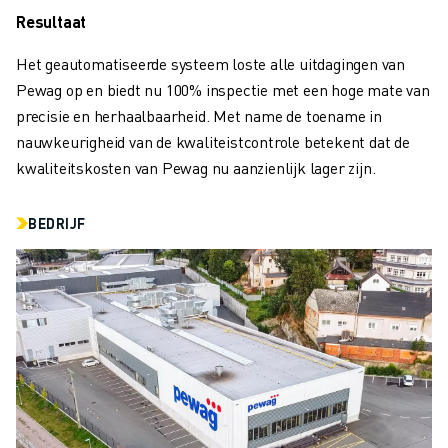
JOIN US » JOB PORTAAL
Resultaat
CONTACT
CONTACT
Het geautomatiseerde systeem loste alle uitdagingen van
LOCATIES
Pewag op en biedt nu 100% inspectie met een hoge mate van
COLOFON
precisie en herhaalbaarheid. Met name de toename in
nauwkeurigheid van de kwaliteistcontrole betekent dat de
kwaliteitskosten van Pewag nu aanzienlijk lager zijn.
BEDRIJF