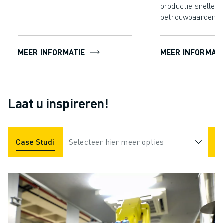
productie sneller,
betrouwbaarder w
MEER INFORMATIE
MEER INFORMATI
Laat u inspireren!
Case Studies
Selecteer hier meer opties
Toepassingen
Industrieën