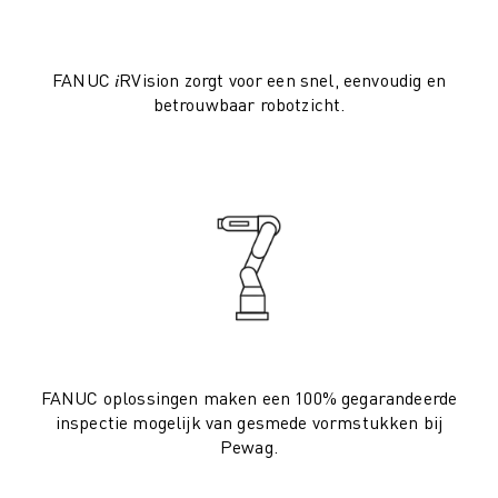
ROBOSHOT PREVENTIEF ONDERHOUD
ROBOSHOT TOTAL COST OF OWNERSHIP
DRAADVONKMACHINES
FANUC 𝑖RVision zorgt voor een snel, eenvoudig en
ROBOCUT DRAADVONKMACHINES
betrouwbaar robotzicht.
ROBOCUT HARDWARE
ROBOCUT SOFTWARE
ROBOCUT PREVENTIEF ONDERHOUD
ROBOCUT DUURZAAMHEID
IIOT-OPLOSSINGEN
SMART FACTORY OPLOSSINGEN
SMART FACTORY OPLOSSINGEN VOOR EEN EFFICIËNTERE PRODUCTIE
PRODUCT REGISTRATIE » FANUC PORTAAL
CASE STUDIES
OPLOSSINGEN
FANUC oplossingen maken een 100% gegarandeerde
INDUSTRIEËN
inspectie mogelijk van gesmede vormstukken bij
ALLE INDUSTRIEËN
Pewag.
LUCHTVAART
AUTOMOTIVE