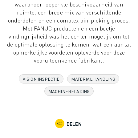
waaronder: beperkte beschikbaarheid van
INDUSTRIËLE ROBOTS
ruimte, een brede mix van verschillende
COLLABORATIEVE ROBOTS
onderdelen en een complex bin-picking proces.
ROBOT AANBOD
Met FANUC producten en een beetje
ROBOT CONTROLLERS
vindingrijkheid was het echter mogelijk om tot
ROBOT ACCESSOIRES
de optimale oplossing te komen, wat een aantal
ROBOT SOFTWARE
opmerkelijke voordelen opleverde voor deze
SIMULATIE SOFTWARE
vooruitdenkende fabrikant.
ROBOTS VOOR HET ONDERWIJS
ROBOT AUTOMATISERING
BOOGLAS ROBOTS
VISION INSPECTIE
MATERIAL HANDLING
ARTICULATED ROBOTS
MACHINEBELADING
ARC MATE SERIE
M-900 SERIE
DELTA ROBOTS
FOOD & CLEANROOM ROBOTS
DELEN
VERFSPUIT ROBOTS
PALLETISEER ROBOTS