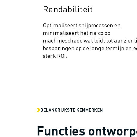
ROBOSHOT PREVENTIEF ONDERHOUD
Rendabiliteit
ROBOSHOT TOTAL COST OF OWNERSHIP
DRAADVONKMACHINES
ROBOCUT DRAADVONKMACHINES
Optimaliseert snijprocessen en
ROBOCUT HARDWARE
minimaliseert het risico op
machineschade wat leidt tot aanzienl
ROBOCUT SOFTWARE
besparingen op de lange termijn en e
ROBOCUT PREVENTIEF ONDERHOUD
sterk ROI.
ROBOCUT DUURZAAMHEID
IIOT-OPLOSSINGEN
SMART FACTORY OPLOSSINGEN
SMART FACTORY OPLOSSINGEN VOOR EEN EFFICIËNTERE PRODUCTIE
PRODUCT REGISTRATIE » FANUC PORTAAL
CASE STUDIES
OPLOSSINGEN
BELANGRIJKSTE KENMERKEN
INDUSTRIEËN
ALLE INDUSTRIEËN
Functies ontworp
LUCHTVAART
AUTOMOTIVE