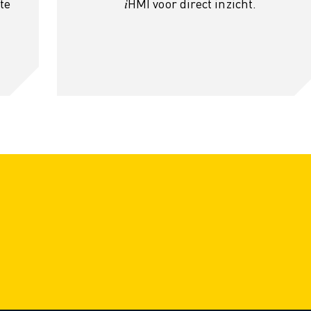
te
𝑖HMI voor direct inzicht.