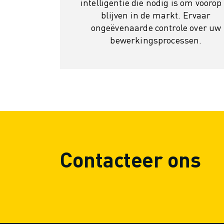
intelligentie die nodig is om voorop 
MATERIAL HANDLING
blijven in de markt. Ervaar
VERFSPUITEN
ongeëvenaarde controle over uw
PALLETISEREN
bewerkingsprocessen.
PUNTLASSEN
VISION INSPECTIE
DRAADVONKEN EDM
CASE STUDIES
CUSTOMER SERVICE
CUSTOMER CARE
FANUC PLANS
SERVICE & ONDERHOUD
TECHNISCHE ONDERSTEUNING REMOTE
Contacteer ons
SPARE PARTS
REVISIE
DIGITALE SERVICE TOOLS
E-STORE
DOWNLOAD CENTER » MYFANUC