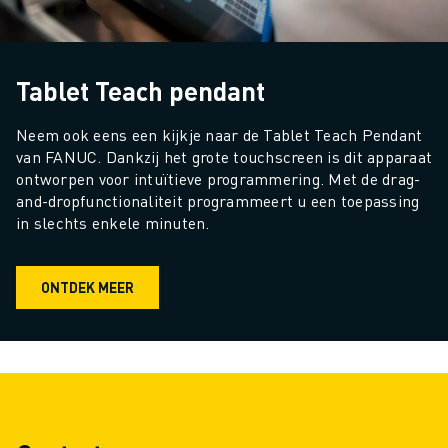
OPLEIDING & ONDERWIJS
FANUC ACADEMY
OPLOSSINGEN VOOR INDUSTRIEËN
Tablet Teach pendant
OPLOSSINGEN VOOR HET ONDERWIJS
WORLDSKILLS & JONG TALENT
Neem ook eens een kijkje naar de Tablet Teach Pendant 
ONDERWIJS EVENEMENTEN
van FANUC. Dankzij het grote touchscreen is dit apparaat 
NIEUWS & MEDIA
ontworpen voor intuïtieve programmering. Met de drag-
NIEUWS & MEDIA
and-dropfunctionaliteit programmeert u een toepassing 
EVENEMENTEN
in slechts enkele minuten.
ONDERWIJS EVENEMENTEN
OVER FANUC
ONTDEK MEER
OVER FANUC
FANUC IN EUROPA
ONZE LOCATIES
DUURZAAMHEID
JOBS
SHAPE YOUR FUTURE WITH FANUC