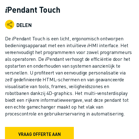
INDUSTRIËLE ROBOTS
𝑖Pendant Touch
COLLABORATIEVE ROBOTS
ROBOT AANBOD
DELEN
ROBOT CONTROLLERS
ROBOT ACCESSOIRES
De 𝑖Pendant Touch is een licht, ergonomisch ontworpen
ROBOT SOFTWARE
bedieningsapparaat met een intuïtieve 𝑖HMI interface. Het
vereenvoudigt het programmeren voor zowel programmeurs
SIMULATIE SOFTWARE
als operatoren. De 𝑖Pendant verhoogt de efficiëntie door het
ROBOTS VOOR HET ONDERWIJS
opstarten en onderhouden van systemen aanzienlijk te
ROBOT AUTOMATISERING
versnellen. U profiteert van eenvoudige personalisatie via
BOOGLAS ROBOTS
zelf gedefinieerde HTML-schermen en van geavanceerde
ARTICULATED ROBOTS
visualisatie van tools, frames, veiligheidszones en
ARC MATE SERIE
robotbanen dankzij 4D-graphics. Het multi-vensterdisplay
biedt een rijkere informatieweergave, wat deze pendant tot
M-900 SERIE
een echte gamechanger maakt op het vlak van
DELTA ROBOTS
procescontrole en gebruikerservaring in automatisering.
FOOD & CLEANROOM ROBOTS
VERFSPUIT ROBOTS
PALLETISEER ROBOTS
VRAAG OFFERTE AAN