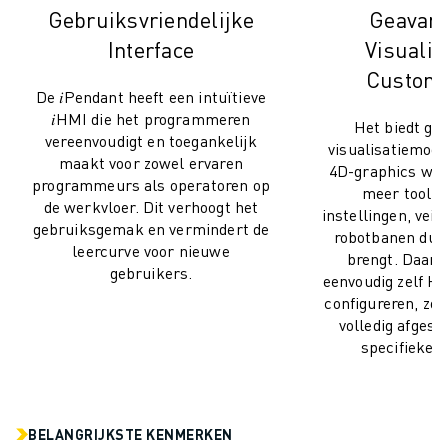
ROBOSHOT PREVENTIEF ONDERHOUD
Gebruiksvriendelijke
Geavan
ROBOSHOT TOTAL COST OF OWNERSHIP
Interface
Visualis
DRAADVONKMACHINES
Customi
ROBOCUT DRAADVONKMACHINES
De 𝑖Pendant heeft een intuïtieve
ROBOCUT HARDWARE
𝑖HMI die het programmeren
Het biedt ge
ROBOCUT SOFTWARE
vereenvoudigt en toegankelijk
visualisatiemog
ROBOCUT PREVENTIEF ONDERHOUD
maakt voor zowel ervaren
4D-graphics wa
ROBOCUT DUURZAAMHEID
programmeurs als operatoren op
meer tool- 
de werkvloer. Dit verhoogt het
IIOT-OPLOSSINGEN
instellingen, veil
gebruiksgemak en vermindert de
SMART FACTORY OPLOSSINGEN
robotbanen duide
leercurve voor nieuwe
brengt. Daarn
SMART FACTORY OPLOSSINGEN VOOR EEN EFFICIËNTERE PRODUCTIE
gebruikers.
eenvoudig zelf 
PRODUCT REGISTRATIE » FANUC PORTAAL
configureren, zod
CASE STUDIES
volledig afgest
OPLOSSINGEN
specifieke b
INDUSTRIEËN
ALLE INDUSTRIEËN
LUCHTVAART
BELANGRIJKSTE KENMERKEN
AUTOMOTIVE