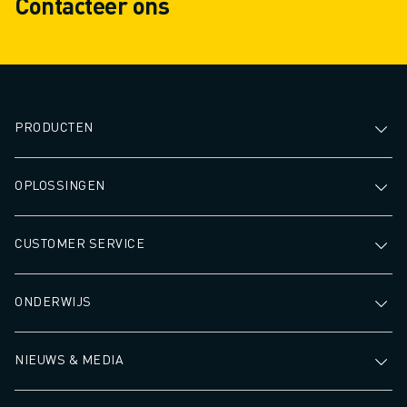
Contacteer ons
JOIN US » JOB PORTAAL
CONTACT
CONTACT
LOCATIES
COLOFON
PRODUCTEN
OPLOSSINGEN
CUSTOMER SERVICE
ONDERWIJS
NIEUWS & MEDIA