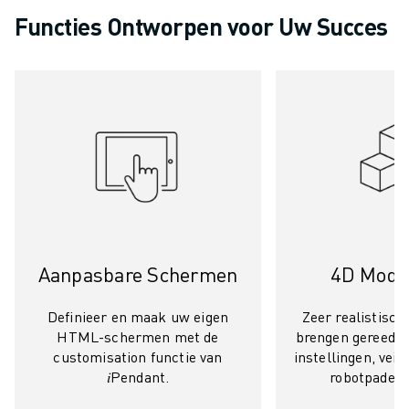
ELEKTRISCHE VOERTUIGEN
Functies Ontworpen voor Uw Succes
ELEKTRONICA
FOOD & BEVERAGE
MEDISCH
KUNSTSTOFFEN
OPSLAG & LOGISTIEK
TOEPASSINGEN
ALLE TOEPASSINGEN
5-ASSIGE BEWERKING
BOOGLASSEN
ASSEMBLAGE
Aanpasbare Schermen
4D Model
CNC SLIJPEN
CNC FREZEN
Definieer en maak uw eigen
Zeer realistisch
CNC DRAAIEN
HTML-schermen met de
brengen gereeds
BOREN EN TAPPEN MET HOGE SNELHEID
customisation functie van
instellingen, veil
SPUITGIETEN
𝑖Pendant.
robotpaden t
MACHINE BELADING