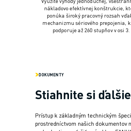
Využite výhody jednoduchej, všestran
PRIDAJTE SA K NÁM » KARIÉRNY PORTÁL
nákladovo efektívnej konštrukcie, k
KONTAKT
ponúka široký pracovný rozsah vďa
KONTAKT
mechanizmu sériového prepojenia, k
LOKALITY
podporuje až 260 stupňov v osi 3.
IMPRESUM
DOKUMENTY
Stiahnite si ďalši
Prístup k základným technickým špec
prostredníctvom našich dokumentov na