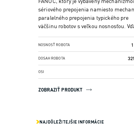
FANUC, ktorý je vybavený mechanizm
MANIPULÁCIA S MATERIÁLOM
sériového prepojenia namiesto mecha
LAKOVANIE
paralelného prepojenia typického pre
PALETIZÁCIA
väčšinu robotov s veľkou nosnosťou. V
BODOVÉ ZVÁRANIE
t...
VIZUÁLNA KONTROLA
REZANIE DRÔTU ELEKTROEROZÍVNYM OBRÁBANÍM (EDM)
1
NOSNOSŤ ROBOTA
PRÍPADOVÉ ŠTÚDIE
32
DOSAH ROBOTA
ZÁKAZNÍCKY SERVIS
STAROSTLIVOSŤ O ZÁKAZNÍKOV
OSI
PLÁNY SPOLOČNOSTI FANUC
MIESTO A ÚDRŽBA
ZOBRAZIŤ PRODUKT
VZDIALENÁ TECHNICKÁ PODPORA
NÁHRADNÉ DIELY
REMANUFACTURING - OPRAVA
NÁSTROJE DIGITÁLNYCH SLUŽIEB
E-SHOP
NAJDÔLEŽITEJŠIE INFORMÁCIE
SÚBORY NA SŤAHOVANIE » MYFANUC