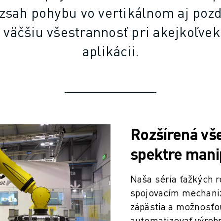
ozsah pohybu vo vertikálnom aj po
 väčšiu všestrannosť pri akejkoľve
aplikácii.
Rozšírená vš
spektre manip
Naša séria ťažkých 
spojovacím mechani
zápästia a možnosťo
automatizovať výrobné