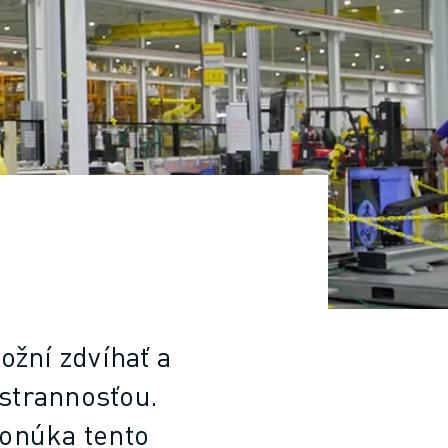
žní zdvíhať a
strannosťou.
onúka tento