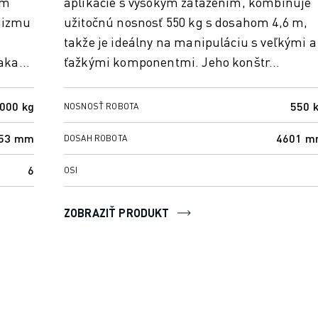
om
aplikácie s vysokým zaťažením, kombinuje
nizmu
užitočnú nosnosť 550 kg s dosahom 4,6 m,
takže je ideálny na manipuláciu s veľkými a
ďaka
ťažkými komponentmi. Jeho konštr...
000 kg
550 
NOSNOSŤ ROBOTA
53 mm
4601 
DOSAH ROBOTA
6
OSI
ZOBRAZIŤ PRODUKT