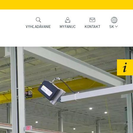
MYFANUC
KONTAKT
SK
VYHĽADÁVANIE