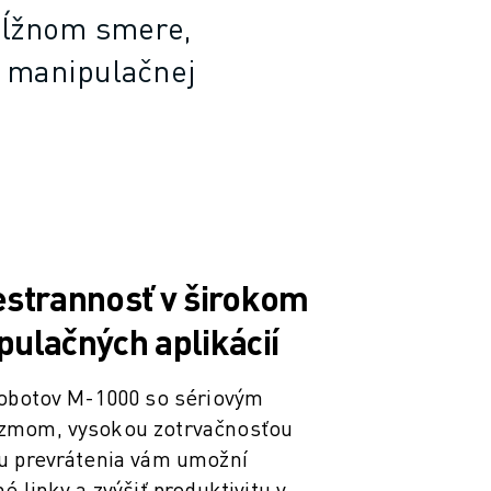
zdĺžnom smere,
k manipulačnej
estrannosť v širokom
ulačných aplikácií
robotov M-1000 so sériovým
zmom, vysokou zotrvačnosťou
u prevrátenia vám umožní
 linky a zvýšiť produktivitu v