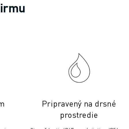
firmu
 TALENTY
om
Pripravený na drsné
prostredie