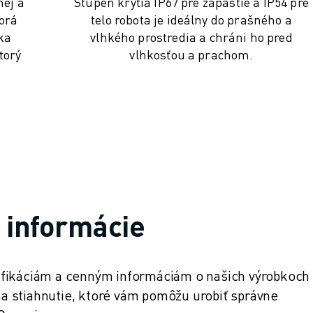
nej a
Stupeň krytia IP67 pre zápästie a IP54 pre
torá
telo robota je ideálny do prašného a
ka
vlhkého prostredia a chráni ho pred
torý
vlhkosťou a prachom.
e informácie
ifikáciám a cenným informáciám o našich výrobkoch
 stiahnutie, ktoré vám pomôžu urobiť správne