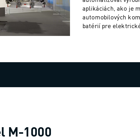
aplikáciách, ako je m
automobilových komp
batérií pre elektrick
VÝROBY (IOT)
el M-1000