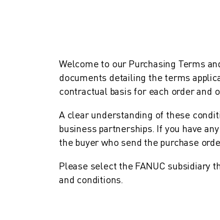
INDUSTRIËLE ROBOTS
COLLABORATIEVE ROBOTS
ROBOT AANBOD
ROBOT CONTROLLERS
ROBOT ACCESSOIRES
Welcome to our Purchasing Terms and C
ROBOT SOFTWARE
documents detailing the terms applic
SIMULATIE SOFTWARE
contractual basis for each order and ou
ROBOTS VOOR HET ONDERWIJS
ROBOT AUTOMATISERING
A clear understanding of these condit
BOOGLAS ROBOTS
business partnerships. If you have any 
ARTICULATED ROBOTS
the buyer who send the purchase orde
ARC MATE SERIE
M-900 SERIE
Please select the FANUC subsidiary th
DELTA ROBOTS
and conditions.
FOOD & CLEANROOM ROBOTS
VERFSPUIT ROBOTS
PALLETISEER ROBOTS