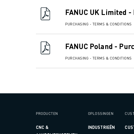
OPLEIDING & ONDERWIJS
FANUC ACADEMY
FANUC UK Limited - 
OPLOSSINGEN VOOR INDUSTRIEËN
PURCHASING - TERMS & CONDITIONS
OPLOSSINGEN VOOR HET ONDERWIJS
WORLDSKILLS & JONG TALENT
ONDERWIJS EVENEMENTEN
FANUC Poland - Purc
NIEUWS & MEDIA
NIEUWS & MEDIA
PURCHASING - TERMS & CONDITIONS
EVENEMENTEN
ONDERWIJS EVENEMENTEN
OVER FANUC
OVER FANUC
FANUC IN EUROPA
ONZE LOCATIES
DUURZAAMHEID
PRODUCTEN
OPLOSSINGEN
CUST
JOBS
SHAPE YOUR FUTURE WITH FANUC
CNC &
INDUSTRIEËN
CUS