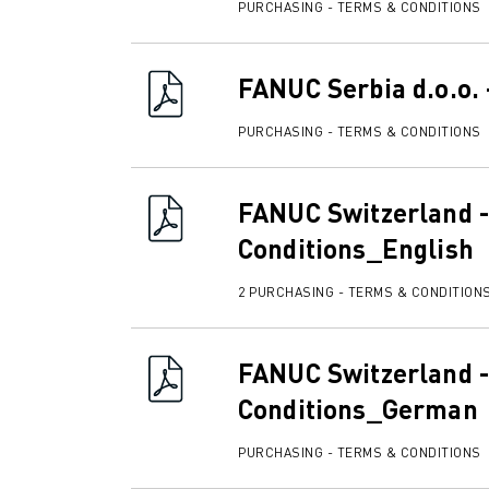
PURCHASING - TERMS & CONDITIONS
MATERIAL HANDLING
VERFSPUITEN
PALLETISEREN
FANUC Serbia d.o.o. 
PUNTLASSEN
VISION INSPECTIE
PURCHASING - TERMS & CONDITIONS
DRAADVONKEN EDM
CASE STUDIES
FANUC Switzerland -
CUSTOMER SERVICE
Conditions_English
CUSTOMER CARE
FANUC PLANS
2 PURCHASING - TERMS & CONDITION
SERVICE & ONDERHOUD
TECHNISCHE ONDERSTEUNING REMOTE
SPARE PARTS
FANUC Switzerland -
REVISIE
Conditions_German
DIGITALE SERVICE TOOLS
E-STORE
PURCHASING - TERMS & CONDITIONS
DOWNLOAD CENTER » MYFANUC