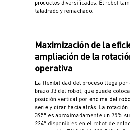
productos diversificados. El robot tam
VEHÍCULOS ELÉCTRICOS
taladrado y remachado.
ELECTRÓNICA
ALIMENTACIÓN Y BEBIDAS
MÉDICO
PLÁSTICOS
Maximización de la efici
ALMACENAMIENTO, LOGÍSTICA, CORREOS Y PAQUETERÍA
APLICACIONES
ampliación de la rotació
TODAS LAS APLICACIONES
operativa
MECANIZADO EN 5 EJES
SOLDADURA POR ARCO
MONTAJE
La flexibilidad del proceso llega por
RECTIFICADO CNC
brazo J3 del robot, que puede coloc
FRESADO CNC
posición vertical por encima del rob
TORNEADO CNC
serie y girar hacia atrás. La rotación
TALADRADO Y ROSCADO DE ALTA VELOCIDAD
395° es aproximadamente un 75% sup
MOLDEO POR INYECCIÓN
224° disponibles en el robot de enla
MÁQUINAS