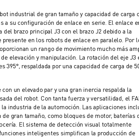
bot industrial de gran tamaño y capacidad de carga 
 a su configuración de enlace en serie. El enlace e
a del brazo principal J3 con el brazo J2 debido a la
presente en los robots de enlace en paralelo. Por l
 proporcionan un rango de movimiento mucho más amp
de elevación y manipulación. La rotación del eje J3 
es 395°, respaldada por una capacidad de carga de 5
CIA DE LA PRODUCCIÓN (IOT)
 con un elevado par y una gran inercia respalda la
sada del robot. Con tanta fuerza y versatilidad, el 
 la industria de la automoción. Las aplicaciones inc
ón de gran tamaño, como bloques de motor, baterías 
rocería. El sistema de detección visual totalmente
funciones inteligentes simplifican la producción de