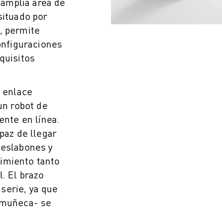
amplia área de
situado por
, permite
configuraciones
quisitos
l enlace
un robot de
ente en línea.
paz de llegar
 eslabones y
imiento tanto
. El brazo
serie, ya que
y muñeca- se