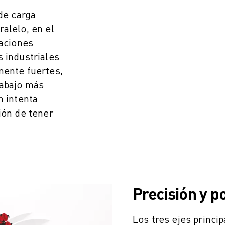
 de carga
alelo, en el
laciones
 industriales
mente fuertes,
rabajo más
n intenta
ión de tener
Precisión y p
Los tres ejes princip