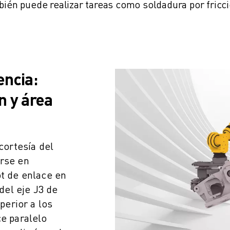
bién puede realizar tareas como soldadura por fricci
encia:
n y área
 cortesía del
arse en
ot de enlace en
 del eje J3 de
erior a los
ce paralelo