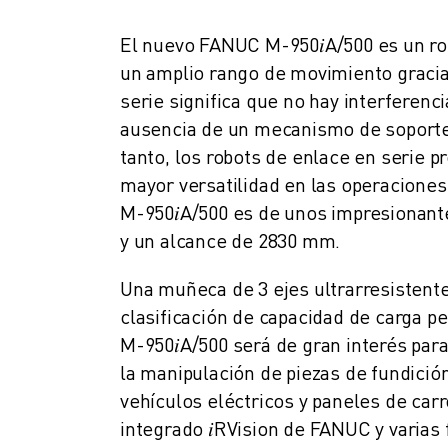
MANTENIMIENTO PREVENTIVO DE ROBOSHOT
COSTE TOTAL DE PROPIEDAD DE ROBOSHOT
El nuevo FANUC M-950𝑖A/500 es un ro
MÁQUINAS DE ELECTROEROSIÓN POR HILO
un amplio rango de movimiento gracias
MÁQUINAS DE CORTE POR ELECTROEROSIÓN DE HILO ROBOCUT
serie significa que no hay interferenci
HARDWARE DE ROBOCUT
ausencia de un mecanismo de soporte 
SOFTWARE DE ROBOCUT
tanto, los robots de enlace en serie
MANTENIMIENTO PREVENTIVO DE ROBOCUT
mayor versatilidad en las operaciones 
SOSTENIBILIDAD DE ROBOCUT
SOLUCIONES IIOT
M-950𝑖A/500 es de unos impresionant
SOLUCIONES PARA FÁBRICAS INTELIGENTES
y un alcance de 2830 mm.
SOLUCIONES DE FÁBRICA INTELIGENTE PARA AUMENTAR LA EFICIEN
Una muñeca de 3 ejes ultrarresistente
REGISTRO DE PRODUCTOS " PORTAL FANUC
CASOS PRÁCTICOS
clasificación de capacidad de carga pe
SOLUCIONES
M-950𝑖A/500 será de gran interés para
INDUSTRIAS
la manipulación de piezas de fundici
TODAS LAS INDUSTRIAS
vehículos eléctricos y paneles de car
AEROESPACIAL
integrado 𝑖RVision de FANUC y varias 
AUTOMOCIÓN