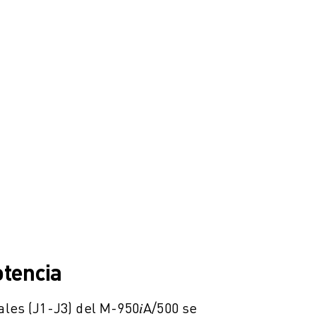
otencia
ales (J1-J3) del M-950𝑖A/500 se