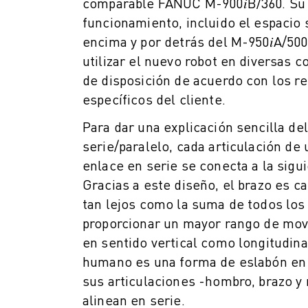
comparable FANUC M-900𝑖B/360. Su 
MANIPULACIÓN DE MATERIALES
funcionamiento, incluido el espacio 
PINTURA
encima y por detrás del M-950𝑖A/500
PALETIZADO
utilizar el nuevo robot en diversas 
SOLDADURA POR PUNTOS
de disposición de acuerdo con los re
INSPECCIÓN VISUAL
específicos del cliente.
CORTE POR HILO EDM
CASOS PRÁCTICOS
Para dar una explicación sencilla de
ATENCIÓN AL CLIENTE
serie/paralelo, cada articulación de 
ATENCIÓN AL CLIENTE
enlace en serie se conecta a la sigui
FANUC PLANS
Gracias a este diseño, el brazo es ca
CAMPO Y MANTENIMIENTO
tan lejos como la suma de todos los
ASISTENCIA TÉCNICA A DISTANCIA
proporcionar un mayor rango de mov
PIEZAS DE RECAMBIO
en sentido vertical como longitudinal
REMANUFACTURING
humano es una forma de eslabón en 
HERRAMIENTAS DE SERVICIO DIGITAL
E- STORE
sus articulaciones -hombro, brazo 
CENTRO DE DESCARGAS " MYFANUC
alinean en serie.