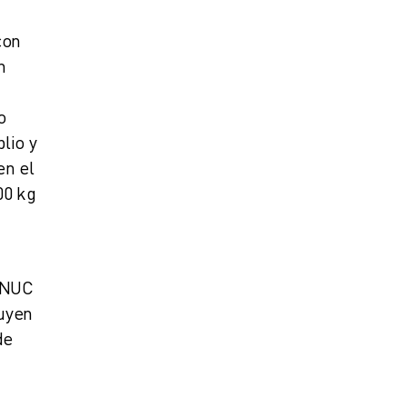
con
n
o
lio y
en el
00 kg
FANUC
luyen
de