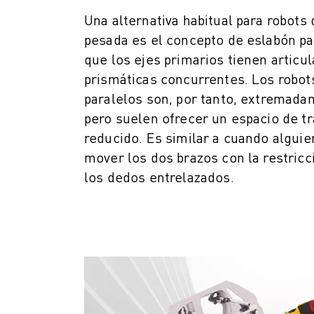
FORMACIÓN Y EDUCACIÓN
Una alternativa habitual para robots
FANUC ACADEMY
pesada es el concepto de eslabón par
SOLUCIONES PARA LA INDUSTRIA
que los ejes primarios tienen articu
SOLUCIONES EDUCATIVAS
prismáticas concurrentes. Los robots
WORLDSKILLS Y JÓVENES TALENTOS
paralelos son, por tanto, extremada
EVENTOS EDUCATIVOS
NOTICIAS Y MEDIOS DE COMUNICACIÓN
pero suelen ofrecer un espacio de t
NOTICIAS Y MEDIOS DE COMUNICACIÓN
reducido. Es similar a cuando alguie
EVENTOS
mover los dos brazos con la restricc
EVENTOS EDUCATIVOS
los dedos entrelazados.
SOBRE FANUC
SOBRE FANUC
FANUC EN EUROPA
NUESTRAS SEDES
SOSTENIBILIDAD
CARRERA PROFESIONAL
DÉ FORMA A SU FUTURO CON FANUC