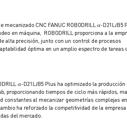
o de mecanizado CNC FANUC ROBODRILL
𝛼
-D21L
𝑖
B5 P
ondeo en máquina, ROBODRILL proporciona a la emp
 alta precisión, junto con un control de procesos
daptabilidad óptima en un amplio espectro de tareas 
BODRILL
𝛼
-D21L
𝑖
B5 Plus ha optimizado la producción
ab, proporcionando tiempos de ciclo más rápidos, m
idad constantes al mecanizar geometrías complejas e
cambio ha reforzado la competitividad de la empresa
ndas del mercado.