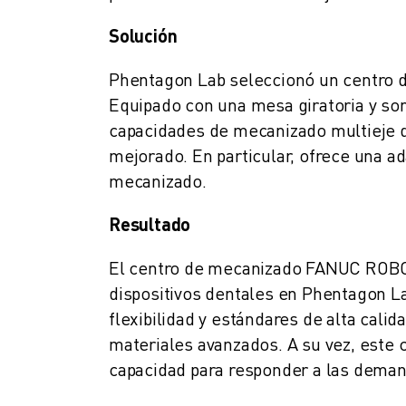
FORMACIÓN Y EDUCACIÓN
FANUC ACADEMY
Solución
SOLUCIONES PARA LA INDUSTRIA
Phentagon Lab seleccionó un centr
SOLUCIONES EDUCATIVAS
Equipado con una mesa giratoria y s
WORLDSKILLS Y JÓVENES TALENTOS
EVENTOS EDUCATIVOS
capacidades de mecanizado multieje de
NOTICIAS Y MEDIOS DE COMUNICACIÓN
mejorado. En particular, ofrece una a
NOTICIAS Y MEDIOS DE COMUNICACIÓN
mecanizado.
EVENTOS
EVENTOS EDUCATIVOS
Resultado
SOBRE FANUC
El centro de mecanizado FANUC RO
SOBRE FANUC
dispositivos dentales en Phentagon L
FANUC EN EUROPA
NUESTRAS SEDES
flexibilidad y estándares de alta cal
SOSTENIBILIDAD
materiales avanzados. A su vez, este 
CARRERA PROFESIONAL
capacidad para responder a las dema
DÉ FORMA A SU FUTURO CON FANUC