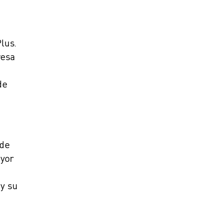
lus.
resa
de
 de
ayor
n
 y su