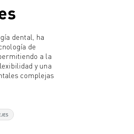
les
gía dental, ha
cnología de
ermitiendo a la
exibilidad y una
entales complejas
EJES