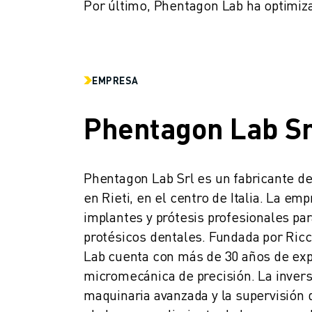
ÚNASE A NOSOTROS " PORTAL DE EMPLEO
Por último, Phentagon Lab ha optimiza
CONTACTAR
CONTACTE
UBICACIONES
IMPRINT
EMPRESA
Phentagon Lab Sr
Phentagon Lab Srl es un fabricante de
en Rieti, en el centro de Italia. La em
implantes y prótesis profesionales par
protésicos dentales. Fundada por Ricc
Lab cuenta con más de 30 años de exp
micromecánica de precisión. La invers
maquinaria avanzada y la supervisión 