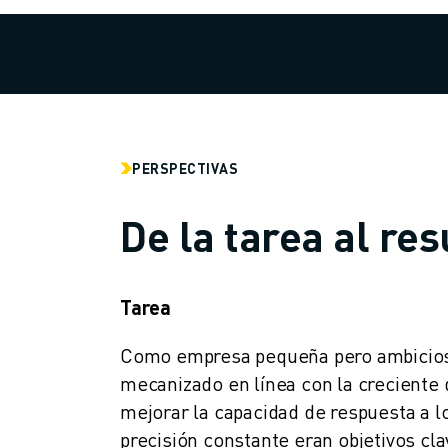
MANIPULACIÓN DE MATERIALES
PINTURA
PALETIZADO
SOLDADURA POR PUNTOS
INSPECCIÓN VISUAL
CORTE POR HILO EDM
PERSPECTIVAS
CASOS PRÁCTICOS
ATENCIÓN AL CLIENTE
De la tarea al re
ATENCIÓN AL CLIENTE
FANUC PLANS
CAMPO Y MANTENIMIENTO
ASISTENCIA TÉCNICA A DISTANCIA
Tarea
PIEZAS DE RECAMBIO
Como empresa pequeña pero ambiciosa
REMANUFACTURING
HERRAMIENTAS DE SERVICIO DIGITAL
mecanizado en línea con la creciente 
E- STORE
mejorar la capacidad de respuesta a lo
CENTRO DE DESCARGAS " MYFANUC
precisión constante eran objetivos cla