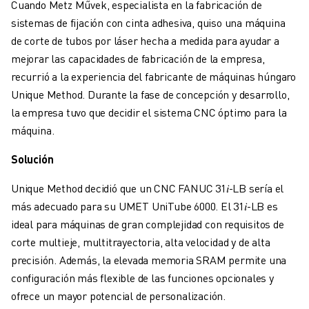
Cuando Metz Művek, especialista en la fabricación de
MANIPULACIÓN DE MATERIALES
sistemas de fijación con cinta adhesiva, quiso una máquina
PINTURA
de corte de tubos por láser hecha a medida para ayudar a
PALETIZADO
mejorar las capacidades de fabricación de la empresa,
SOLDADURA POR PUNTOS
recurrió a la experiencia del fabricante de máquinas húngaro
INSPECCIÓN VISUAL
Unique Method. Durante la fase de concepción y desarrollo,
CORTE POR HILO EDM
la empresa tuvo que decidir el sistema CNC óptimo para la
CASOS PRÁCTICOS
máquina.
ATENCIÓN AL CLIENTE
ATENCIÓN AL CLIENTE
Solución
FANUC PLANS
Unique Method decidió que un CNC FANUC 31𝑖-LB sería el
CAMPO Y MANTENIMIENTO
más adecuado para su UMET UniTube 6000. El 31𝑖-LB es
ASISTENCIA TÉCNICA A DISTANCIA
ideal para máquinas de gran complejidad con requisitos de
PIEZAS DE RECAMBIO
corte multieje, multitrayectoria, alta velocidad y de alta
REMANUFACTURING
precisión. Además, la elevada memoria SRAM permite una
HERRAMIENTAS DE SERVICIO DIGITAL
configuración más flexible de las funciones opcionales y
E- STORE
ofrece un mayor potencial de personalización.
CENTRO DE DESCARGAS " MYFANUC