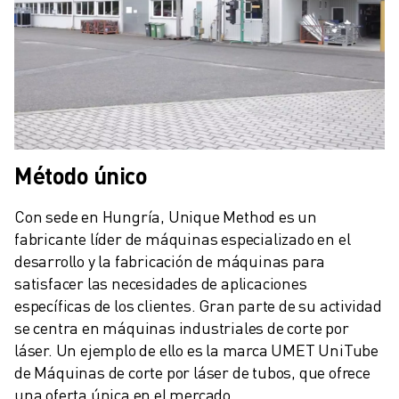
ÚNASE A NOSOTROS " PORTAL DE EMPLEO
CONTACTAR
CONTACTE
UBICACIONES
IMPRINT
Método único
Con sede en Hungría, Unique Method es un 
fabricante líder de máquinas especializado en el 
desarrollo y la fabricación de máquinas para 
satisfacer las necesidades de aplicaciones 
específicas de los clientes. Gran parte de su actividad 
se centra en máquinas industriales de corte por 
láser. Un ejemplo de ello es la marca UMET UniTube 
de Máquinas de corte por láser de tubos, que ofrece 
una oferta única en el mercado.