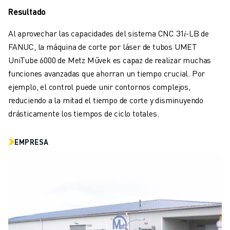
FORMACIÓN Y EDUCACIÓN
Resultado
FANUC ACADEMY
SOLUCIONES PARA LA INDUSTRIA
Al aprovechar las capacidades del sistema CNC 31𝑖-LB de
SOLUCIONES EDUCATIVAS
FANUC, la máquina de corte por láser de tubos UMET
WORLDSKILLS Y JÓVENES TALENTOS
UniTube 6000 de Metz Művek es capaz de realizar muchas
EVENTOS EDUCATIVOS
funciones avanzadas que ahorran un tiempo crucial. Por
NOTICIAS Y MEDIOS DE COMUNICACIÓN
ejemplo, el control puede unir contornos complejos,
NOTICIAS Y MEDIOS DE COMUNICACIÓN
reduciendo a la mitad el tiempo de corte y disminuyendo
EVENTOS
drásticamente los tiempos de ciclo totales.
EVENTOS EDUCATIVOS
SOBRE FANUC
EMPRESA
SOBRE FANUC
FANUC EN EUROPA
NUESTRAS SEDES
SOSTENIBILIDAD
CARRERA PROFESIONAL
DÉ FORMA A SU FUTURO CON FANUC