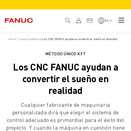
PRODUCTOS
GAMA DE PRODUCTO
ES
CNC Y ACCIONAMIENTOS
BUSCADOR CNC
Inicio
/
Casos prácticos
/
Los CNC FANUC ayudan a convertir el sueño en realidad
SISTEMAS CNC
ACCIONAMIENTOS
MÉTODO ÚNICO KFT
SISTEMA DE E/S
Los CNC FANUC ayudan a
FUNCIONES Y OPCIONES DEL CNC
PERSONALIZACIÓN
convertir el sueño en
SIMULACIÓN - SOLUCIONES DIGITAL TWIN
realidad
SOSTENIBILIDAD DE LOS CNCS
PRODUCTOS CNC EDUCATIVOS
Cualquier fabricante de maquinaria
SOLUCIONES DE RETROFIT
personalizada dirá que elegir el sistema de
MODELOS CNC AVANZADOS
control adecuado es primordial para el éxito del
ROBOTS
proyecto. Y cuando la máquina en cuestión tiene
BUSCADOR DE ROBOTS