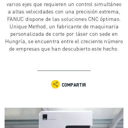
varios ejes que requieren un control simultáneo
ROBOTS INDUSTRIALES
a altas velocidades con una precisión extrema,
ROBOTS COLABORATIVOS
FANUC dispone de las soluciones CNC óptimas.
GAMA DE ROBOTS
Unique Method, un fabricante de maquinaria
CONTROLADORES DE ROBOTS
personalizada de corte por láser con sede en
ACCESORIOS PARA ROBOTS
Hungría, se encuentra entre el creciente número
SOFTWARE PARA ROBOTS
de empresas que han descubierto este hecho.
SOFTWARE DE SIMULACIÓN
ROBOTS EDUCATIVOS
AUTOMATIZACIÓN ROBÓTICA
ROBOTS DE SOLDADURA POR ARCO
ROBOTS ARTICULADOS
COMPARTIR
SERIE ARC MATE
SERIE M-900
ROBOTS DELTA
ROBOTS PARA ALIMENTOS Y SALAS BLANCAS
ROBOTS DE PINTURA
ROBOTS PARA PALETIZADO