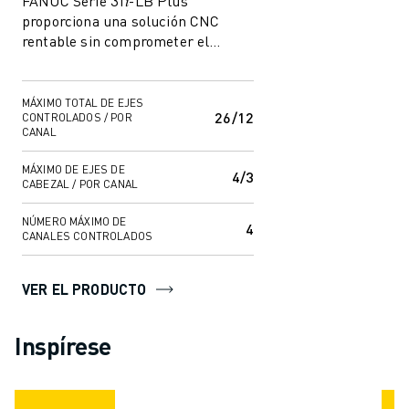
FANUC Serie 31𝑖-LB Plus
proporciona una solución CNC
rentable sin comprometer el
rendimiento. Incluye soluciones de
software inte...
MÁXIMO TOTAL DE EJES
26/12
CONTROLADOS / POR
CANAL
MÁXIMO DE EJES DE
4/3
CABEZAL / POR CANAL
NÚMERO MÁXIMO DE
4
CANALES CONTROLADOS
VER EL PRODUCTO
Inspírese