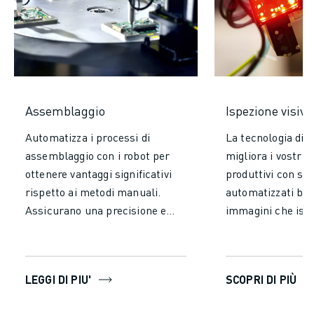
Assemblaggio
Ispezione visiva
Automatizza i processi di
La tecnologia di i
assemblaggio con i robot per
migliora i vostri 
ottenere vantaggi significativi
produttivi con si
rispetto ai metodi manuali.
automatizzati bas
Assicurano una precisione e
immagini che isp
una coerenza senza pari,
analizzano accur
riducendo gli errori e
oggetti. Le soluzi
garantendo una produzione di
ispezione visiva u
LEGGI DI PIU'
SCOPRI DI PIÙ
alta qualità. Aumentano la
telecamere, senso
velocità di produzione
all'avanguardia p