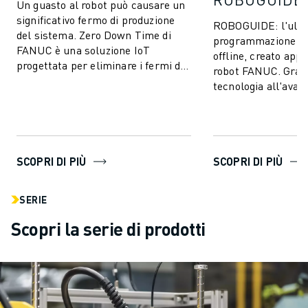
Un guasto al robot può causare un
significativo fermo di produzione
ROBOGUIDE: l'ulti
del sistema. Zero Down Time di
programmazione e 
FANUC è una soluzione IoT
offline, creato app
progettata per eliminare i fermi di
robot FANUC. Grazi
produzione imprevisti e migliorare
tecnologia all'avan
l...
ROBOGUIDE consent
creare, p...
SCOPRI DI PIÙ
SCOPRI DI PIÙ
SERIE
Scopri la serie di prodotti