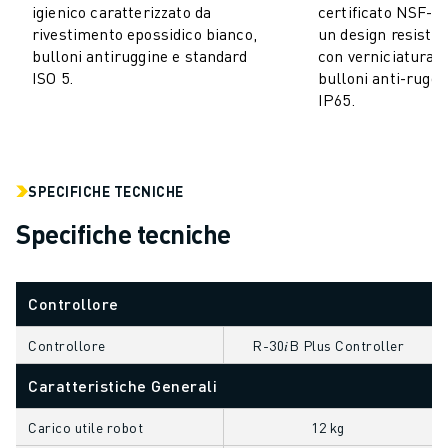
igienico caratterizzato da
certificato NSF-H1
ELETTRONICA
rivestimento epossidico bianco,
un design resisten
FOOD & BEVERAGE
bulloni antiruggine e standard
con verniciatura i
MEDICALE
ISO 5.
bulloni anti-ruggi
IP65.
PLASTICA
MAGAZZINAGGIO, LOGISTICA, SPEDIZIONI E PACCHI
APPLICAZIONI
TUTTE LE APPLICAZIONI
SPECIFICHE TECNICHE
MACCHINE A 5 ASSI
Specifiche tecniche
SALDATURA AD ARCO
ASSEMBLAGGIO
RETTIFICA CNC
Controllore
FRESATURA CNC
TORNITURA CNC
Controllore
R-30𝑖B Plus Controller
FORATURA E MASCHIATURA AD ALTA VELOCITÀ
Caratteristiche Generali
STAMPAGGIO A INIEZIONE
ASSERVIMENTO MACCHINA
Carico utile robot
12 kg
MOVIMENTAZIONE DEI MATERIALI