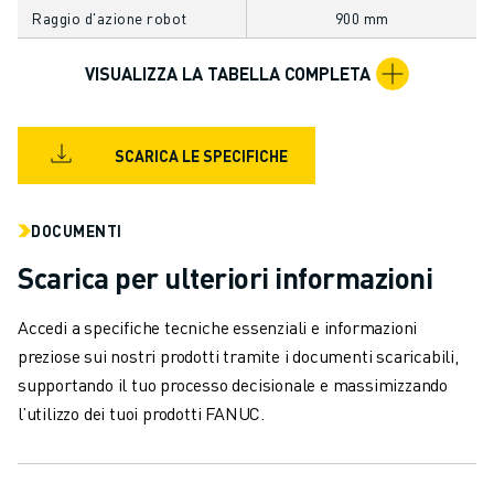
VERNICIATURA
Raggio d'azione robot
900 mm
PALLETTIZZAZIONE
VISUALIZZA LA TABELLA COMPLETA
SALDATURA A PUNTI
ISPEZIONE VISIVA
ELETTROEROSIONE A FILO
SCARICA LE SPECIFICHE
CASI DI SUCCESSO
SERVIZIO CLIENTI
ASSISTENZA CLIENTI
DOCUMENTI
FANUC PLANS
Scarica per ulteriori informazioni
ASSISTENZA SUL CAMPO E MANUTENZIONE
ASSISTENZA TECNICA REMOTA
Accedi a specifiche tecniche essenziali e informazioni
RICAMBI
preziose sui nostri prodotti tramite i documenti scaricabili,
RIGENERAZIONE
supportando il tuo processo decisionale e massimizzando
STRUMENTI DI SERVICE DIGITALI
l’utilizzo dei tuoi prodotti FANUC.
E-STORE
CENTRO DOWNLOAD " MYFANUC
TRAINING & EDUCATION