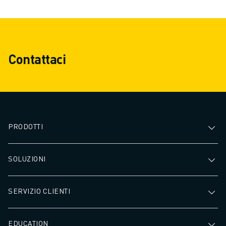
consentendo un funzionamento
elaborare immagin
continuo senza affaticamento,
difetti, misurare 
con conseguente aumento della
garantire che i vo
produttivita'. Aumentano
soddisfino i più e
Contattaci
l'efficienza, la qualità e la
di qualità.
sicurezza, rendendo
l'automazione un investimento
strategico per qualsiasi attività
produttiva.
PRODOTTI
SOLUZIONI
SERVIZIO CLIENTI
EDUCATION