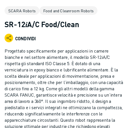
ROBOT INDUSTRIALI
SCARA Robots
Food and Cleanroom Robots
GAMMA ROBOTICA
CONTROLLER PER ROBOT
SR-12𝑖A/C Food/Clean
ACCESSORI PER ROBOT
SOFTWARE ROBOTICO
CONDIVIDI
SOFTWARE DI SIMULAZIONE
PRODOTTI DI ROBOTICA PER EDUCATION
Progettato specificamente per applicazioni in camere
AUTOMAZIONE ROBOTICA
bianche e nel settore alimentare, il modello SR-12𝑖A/C
ROBOT DI SALDATURA AD ARCO
rispetta gli standard ISO Classe 5. È dotato di una
verniciatura in epoxy bianco e lubrificante alimentare. È la
ROBOT ANTROPOMORFI
scelta ideale per applicazioni di movimentazione, presa e
SERIE ARC MATE
posizionamento, oltre che per l’imballaggio, con una capacità
SERIE M-900
di carico fino a 12 kg. Come gli altri modelli della gamma
ROBOT DELTA
SCARA FANUC, garantisce velocità e precisione su un’intera
ROBOT PER ALIMENTI E CAMERE BIANCHE
area di lavoro a 360°. Il suo ingombro ridotto, il design a
piedistallo e i servizi integrati ne ottimizzano la compattezza,
ROBOT PER LA VERNICIATURA
riducendo significativamente le interferenze con le
ROBOT PER LA PALLETTIZZAZIONE
apparecchiature circostanti. Questo robot rappresenta la
ROBOT SCARA
soluzione ottimale per industrie che richiedono elevati