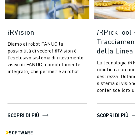
𝑖RVision
𝑖RPickTool -
Tracciamento
Diamo ai robot FANUC la
della Linea
possibilità di vedere! 𝑖RVision è
l'esclusivo sistema di rilevamento
La tecnologia 𝑖RPi
visivo di FANUC, completamente
robotica a un nuovo 
integrato, che permette ai robot
destrezza. Dotando 
FANUC di vedere - rendendo la
sistema di visione 
produzion...
conferisce loro una
coordinazione occh
a quel...
SCOPRI DI PIÙ
SCOPRI DI PIÙ
SOFTWARE