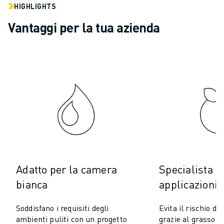
COSTO TOTALE DI PROPRIETÀ ROBOSHOT
HIGHLIGHTS
MACCHINE PER ELETTROEROSIONE A FILO
Vantaggi per la tua azienda
ROBOCUT MACCHINE PER ELETTROEROSIONE A FILO
ROBOCUT HARDWARE
SOFTWARE ROBOCUT
MANUTENZIONE PREVENTIVA DI ROBOCUT
SOSTENIBILITÀ DI ROBOCUT
SOLUZIONI IIOT
SOLUZIONI PER FABBRICHE INTELLIGENTI
SOLUZIONI DI FABBRICA INTELLIGENTI PER AUMENTARE L'EFFICIEN
REGISTRAZIONE DEI PRODOTTI " PORTALE FANUC
CASI DI SUCCESSO
SOLUZIONI
Adatto per la camera
Specialista i
SETTORI
bianca
applicazioni 
TUTTI I SETTORI
AEROSPAZIALE
Soddisfano i requisiti degli
Evita il rischio d
AUTOMOTIVE
ambienti puliti con un progetto
grazie al grasso a
VEICOLI ELETTRICI