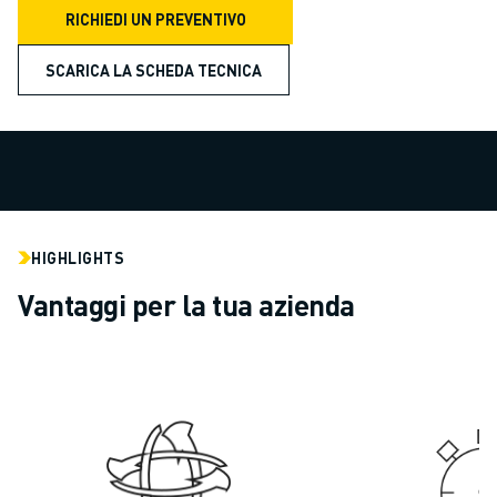
COSTO TOTALE DI PROPRIETÀ ROBOSHOT
RICHIEDI UN PREVENTIVO
MACCHINE PER ELETTROEROSIONE A FILO
ROBOCUT MACCHINE PER ELETTROEROSIONE A FILO
SCARICA LA SCHEDA TECNICA
ROBOCUT HARDWARE
SOFTWARE ROBOCUT
MANUTENZIONE PREVENTIVA DI ROBOCUT
SOSTENIBILITÀ DI ROBOCUT
SOLUZIONI IIOT
SOLUZIONI PER FABBRICHE INTELLIGENTI
HIGHLIGHTS
SOLUZIONI DI FABBRICA INTELLIGENTI PER AUMENTARE L'EFFICIEN
REGISTRAZIONE DEI PRODOTTI " PORTALE FANUC
Vantaggi per la tua azienda
CASI DI SUCCESSO
SOLUZIONI
SETTORI
TUTTI I SETTORI
AEROSPAZIALE
AUTOMOTIVE
VEICOLI ELETTRICI