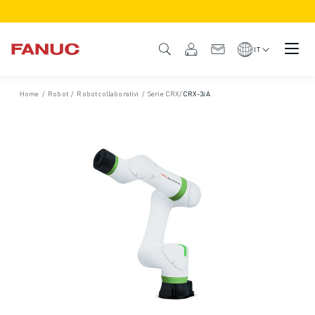
PRODOTTI
DESCRIZIONE DEL PRODOTTO
IT
CNC E AZIONAMENTI
TROVA CNC
Home
/
Robot
/
Robot collaborativi
/
Serie CRX
/
CRX-3𝑖A
SISTEMI CNC
AZIONAMENTI
SISTEMA I/O
FUNZIONI/OPZIONI DEL CNC
PERSONALIZZAZIONE DEL PRODOTTO
SIMULAZIONE - SOLUZIONI DIGITAL TWIN
SOSTENIBILITÀ MACCHINE CNC
PRODOTTI EDUCATIONAL CNC
SOLUZIONI RETROFIT
MODELLI CNC AVANZATI
ROBOT
TROVA ROBOT