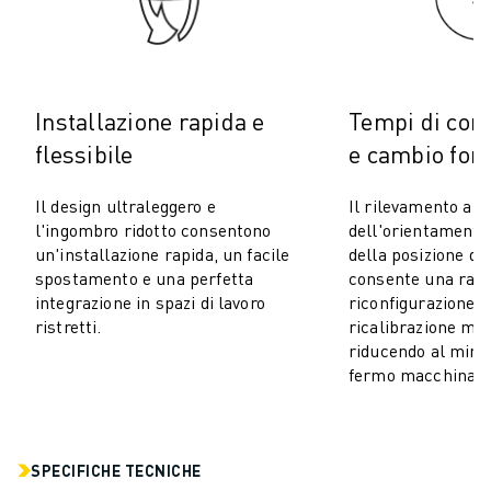
ELETTRONICA
FOOD & BEVERAGE
MEDICALE
PLASTICA
Installazione rapida e
Tempi di con
MAGAZZINAGGIO, LOGISTICA, SPEDIZIONI E PACCHI
flessibile
e cambio form
APPLICAZIONI
TUTTE LE APPLICAZIONI
Il design ultraleggero e
Il rilevamento au
MACCHINE A 5 ASSI
l'ingombro ridotto consentono
dell'orientamento
SALDATURA AD ARCO
un'installazione rapida, un facile
della posizione di 
spostamento e una perfetta
consente una rapi
ASSEMBLAGGIO
integrazione in spazi di lavoro
riconfigurazione 
RETTIFICA CNC
ristretti.
ricalibrazione ma
FRESATURA CNC
riducendo al mini
TORNITURA CNC
fermo macchina.
FORATURA E MASCHIATURA AD ALTA VELOCITÀ
STAMPAGGIO A INIEZIONE
ASSERVIMENTO MACCHINA
SPECIFICHE TECNICHE
MOVIMENTAZIONE DEI MATERIALI