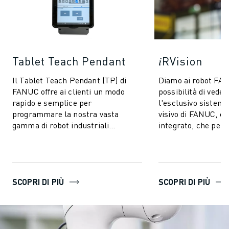
Tablet Teach Pendant
𝑖RVision
Il Tablet Teach Pendant (TP) di
Diamo ai robot FA
FANUC offre ai clienti un modo
possibilità di vedere
rapido e semplice per
l'esclusivo sistema
programmare la nostra vasta
visivo di FANUC, 
gamma di robot industriali
integrato, che perm
standard. Ha le stesse funzionalità
FANUC di vedere - 
intuitive e user-frie...
produzion...
SCOPRI DI PIÙ
SCOPRI DI PIÙ