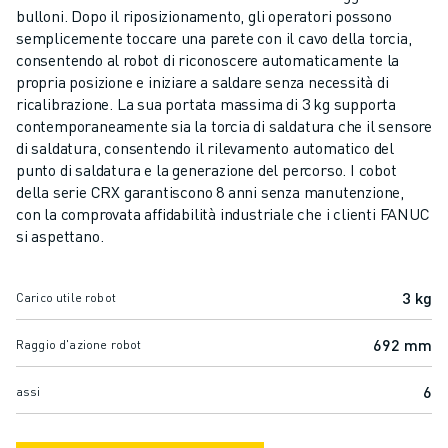
CENTRI DI LAVORAZIONE CNC COMPATTI
bulloni. Dopo il riposizionamento, gli operatori possono
TROVA ROBODRILL
semplicemente toccare una parete con il cavo della torcia,
CENTRI DI LAVORAZIONE CNC COMPATTI ROBODRILL
consentendo al robot di riconoscere automaticamente la
propria posizione e iniziare a saldare senza necessità di
HARDWARE ROBODRILL
ricalibrazione. La sua portata massima di 3 kg supporta
SOFTWARE ROBODRILL
contemporaneamente sia la torcia di saldatura che il sensore
MANUTENZIONE PREVENTIVA DI ROBODRILL
di saldatura, consentendo il rilevamento automatico del
SOSTENIBILITÀ ROBODRILL
punto di saldatura e la generazione del percorso. I cobot
PACCHETTO ROBOT ROBODRILL
della serie CRX garantiscono 8 anni senza manutenzione,
con la comprovata affidabilità industriale che i clienti FANUC
PACCHETTO EDUCATIONAL ROBODRILL
si aspettano.
MACCHINE ELETTRICHE PER STAMPAGGIO A INIEZIONE
TROVA ROBOSHOT
ROBOSHOT MACCHINE ELETTRICHE PER LO STAMPAGGIO AD INIEZIO
3 kg
Carico utile robot
HARDWARE ROBOSHOT
692 mm
SOFTWARE ROBOSHOT
Raggio d'azione robot
ROBOSHOT SOSTENIBILITÀ
6
assi
PACCHETTO ROBOTICA ROBOSHOT
MANUTENZIONE PREVENTIVA DI ROBOSHOT