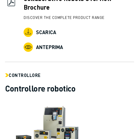
CONTATTACI
Brochure
CONTATTI
FILIALI
DISCOVER THE COMPLETE PRODUCT RANGE
NOTE LEGALI
SCARICA
ANTEPRIMA
CONTROLLORE
Controllore robotico