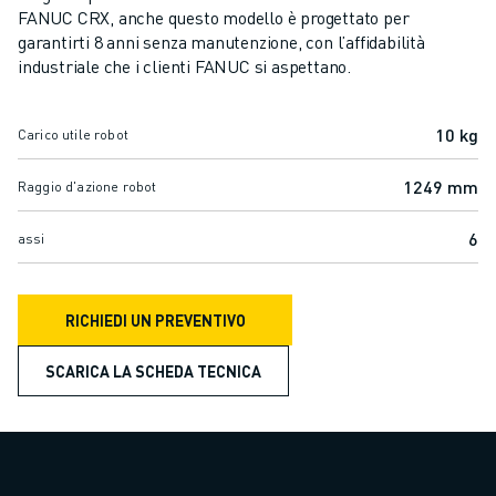
CENTRI DI LAVORAZIONE CNC COMPATTI
FANUC CRX, anche questo modello è progettato per
TROVA ROBODRILL
garantirti 8 anni senza manutenzione, con l’affidabilità
CENTRI DI LAVORAZIONE CNC COMPATTI ROBODRILL
industriale che i clienti FANUC si aspettano.
HARDWARE ROBODRILL
SOFTWARE ROBODRILL
10 kg
Carico utile robot
MANUTENZIONE PREVENTIVA DI ROBODRILL
SOSTENIBILITÀ ROBODRILL
1249 mm
Raggio d'azione robot
PACCHETTO ROBOT ROBODRILL
PACCHETTO EDUCATIONAL ROBODRILL
6
assi
MACCHINE ELETTRICHE PER STAMPAGGIO A INIEZIONE
TROVA ROBOSHOT
RICHIEDI UN PREVENTIVO
ROBOSHOT MACCHINE ELETTRICHE PER LO STAMPAGGIO AD INIEZIO
HARDWARE ROBOSHOT
SCARICA LA SCHEDA TECNICA
SOFTWARE ROBOSHOT
ROBOSHOT SOSTENIBILITÀ
PACCHETTO ROBOTICA ROBOSHOT
MANUTENZIONE PREVENTIVA DI ROBOSHOT