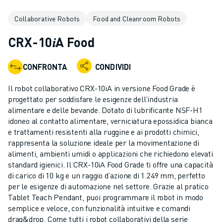
ROBOT INDUSTRIALI
Collaborative Robots
Food and Cleanroom Robots
GAMMA ROBOTICA
CONTROLLER PER ROBOT
CRX-10𝑖A Food
ACCESSORI PER ROBOT
SOFTWARE ROBOTICO
CONFRONTA
CONDIVIDI
SOFTWARE DI SIMULAZIONE
PRODOTTI DI ROBOTICA PER EDUCATION
Il robot collaborativo CRX-10iA in versione Food Grade è
AUTOMAZIONE ROBOTICA
progettato per soddisfare le esigenze dell’industria
ROBOT DI SALDATURA AD ARCO
alimentare e delle bevande. Dotato di lubrificante NSF-H1
idoneo al contatto alimentare, verniciatura epossidica bianca
ROBOT ANTROPOMORFI
e trattamenti resistenti alla ruggine e ai prodotti chimici,
SERIE ARC MATE
rappresenta la soluzione ideale per la movimentazione di
SERIE M-900
alimenti, ambienti umidi o applicazioni che richiedono elevati
ROBOT DELTA
standard igienici. Il CRX-10iA Food Grade ti offre una capacità
ROBOT PER ALIMENTI E CAMERE BIANCHE
di carico di 10 kg e un raggio d’azione di 1.249 mm, perfetto
per le esigenze di automazione nel settore. Grazie al pratico
ROBOT PER LA VERNICIATURA
Tablet Teach Pendant, puoi programmare il robot in modo
ROBOT PER LA PALLETTIZZAZIONE
semplice e veloce, con funzionalità intuitive e comandi
ROBOT SCARA
drag&drop. Come tutti i robot collaborativi della serie