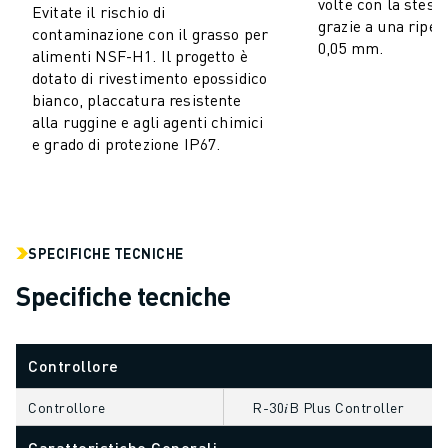
volte con la stess
Evitate il rischio di
ELETTRONICA
grazie a una ripeti
contaminazione con il grasso per
0,05 mm.
FOOD & BEVERAGE
alimenti NSF-H1. Il progetto è
MEDICALE
dotato di rivestimento epossidico
bianco, placcatura resistente
PLASTICA
alla ruggine e agli agenti chimici
MAGAZZINAGGIO, LOGISTICA, SPEDIZIONI E PACCHI
e grado di protezione IP67.
APPLICAZIONI
TUTTE LE APPLICAZIONI
MACCHINE A 5 ASSI
SALDATURA AD ARCO
SPECIFICHE TECNICHE
ASSEMBLAGGIO
RETTIFICA CNC
Specifiche tecniche
FRESATURA CNC
TORNITURA CNC
FORATURA E MASCHIATURA AD ALTA VELOCITÀ
Controllore
STAMPAGGIO A INIEZIONE
Controllore
R-30𝑖B Plus Controller
ASSERVIMENTO MACCHINA
MOVIMENTAZIONE DEI MATERIALI
Caratteristiche Generali