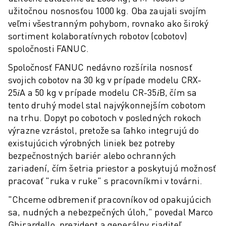
užitočnou nosnosťou 1000 kg. Oba zaujali svojím
veľmi všestranným pohybom, rovnako ako široký
sortiment kolaboratívnych robotov (cobotov)
spoločnosti FANUC.
Spoločnosť FANUC nedávno rozšírila nosnosť
svojich cobotov na 30 kg v prípade modelu CRX-
25𝑖A a 50 kg v prípade modelu CR-35𝑖B, čím sa
tento druhý model stal najvýkonnejším cobotom
na trhu. Dopyt po cobotoch v posledných rokoch
výrazne vzrástol, pretože sa ľahko integrujú do
existujúcich výrobných liniek bez potreby
bezpečnostných bariér alebo ochranných
zariadení, čím šetria priestor a poskytujú možnosť
pracovať "ruka v ruke" s pracovníkmi v továrni.
"Chceme odbremeniť pracovníkov od opakujúcich
sa, nudných a nebezpečných úloh," povedal Marco
Ghirardello, prezident a generálny riaditeľ