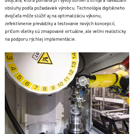
PREVENTÍVNA ÚDRŽBA ROBOSHOT
obsluhy podľa požiadaviek výrobcu. Technológia digitálneho
CELKOVÉ NÁKLADY NA ROBOSHOT
dvojčaťa môže slúžiť aj na optimalizáciu výkonu,
STROJE NA ELEKTROEROZÍVNE OBRÁBANIE DRÔTOM
zefektívnenie prevádzky a testovanie nových koncepcií,
ROBOCUT ELEKTROEROZÍVNE OBRÁBANIE DRÔTOM
pričom všetky sú zmapované virtuálne, ale veľmi realisticky
ROBOCUT TECHNICKÉ VYBAVENIE
na podporu rýchlej implementácie.
ROBOCUT SOFTVÉR
PREVENTÍVNA ÚDRŽBA ROBOCUT
UDRŽATEĽNOSŤ ROBOCUT
RIEŠENIA IIOT
INTELIGENTNÉ TOVÁRENSKÉ RIEŠENIA
INTELIGENTNÉ TOVÁRENSKÉ RIEŠENIA NA ZVÝŠENIE EFEKTÍVNOSTI 
REGISTRÁCIA PRODUKTU » FANUC PORTAL
PRÍPADOVÉ ŠTÚDIE
RIEŠENIA
ODVETVIA
VŠETKY ODVETVIA
LETECKÝ PRIEMYSEL
AUTOMOBILOVÝ PRIEMYSEL