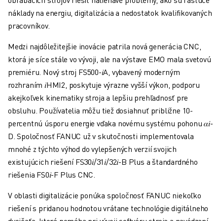
SCARA ROBOTY
náklady na energiu, digitalizácia a nedostatok kvalifikovaných
KOMPAKTNÉ CNC STROJE
pracovníkov.
VYHĽADÁVAČ ROBODRILL
KOMPAKTNÉ CNC STROJE ROBODRILL
Medzi najdôležitejšie inovácie patrila nová generácia CNC,
TECHNICKÉ VYBAVENIE ROBODRILL
ktorá je síce stále vo vývoji, ale na výstave EMO mala svetovú
ROBODRILL SOFTVÉR
premiéru. Nový stroj FS500-𝑖A, vybavený moderným
PREVENTÍVNA ÚDRŽBA PRE ROBODRILL
rozhraním 𝑖HMI2, poskytuje výrazne vyšší výkon, podporu
ROBODRILL UDRŽATEĽNOSŤ
akejkoľvek kinematiky stroja a lepšiu prehľadnosť pre
BALÍK ROBODRILL A ROBOT
obsluhu. Používatelia môžu tiež dosiahnuť približne 10-
VZDELÁVACÍ BALÍČEK ROBODRILL
percentnú úsporu energie vďaka novému systému pohonu 𝛼𝑖-
ELEKTRICKÉ VSTREKOVACIE STROJE
D. Spoločnosť FANUC už v skutočnosti implementovala
VYHĽADÁVAČ ROBOSHOT
mnohé z týchto výhod do vylepšených verzií svojich
ELEKTRICKÉ VSTREKOVACIE STROJE ROBOSHOT
existujúcich riešení FS30𝑖/31𝑖/32𝑖-B Plus a štandardného
ROBOSHOT TECHNICKÉ VYBAVENIE
riešenia FS0𝑖-F Plus CNC.
ROBOSHOT SOFTVÉR
V oblasti digitalizácie ponúka spoločnosť FANUC niekoľko
ROBOSHOT UDRŽATEĽNOSŤ
riešení s pridanou hodnotou vrátane technológie digitálneho
BALÍK ROBOSHOT A ROBOT
dvojčaťa, ktorá pomáha pri vývoji softvéru stroja a navádzaní