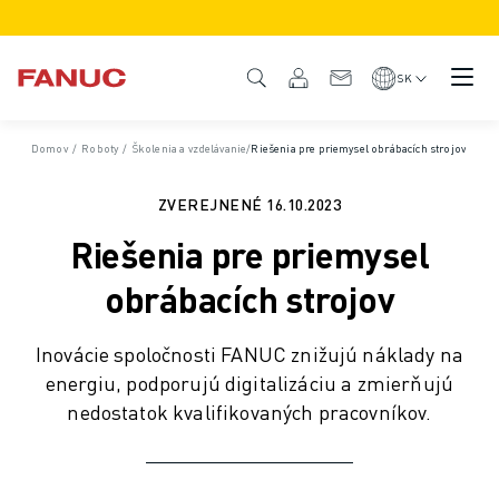
PRODUKTY
PREHĽAD PRODUKTOV
SK
CNC A POHONY
VYHĽADÁVAČ CNC
Domov
/
Roboty
/
Školenia a vzdelávanie
/
Riešenia pre priemysel obrábacích strojov
SYSTÉMY CNC
POHONNÉ JEDNOTKY
ZVEREJNENÉ
16.10.2023
I/O SYSTÉM
Riešenia pre priemysel
FUNKCIE/MOŽNOSTI CNC
PRISPÔSOBENIE - CUSTOMIZÁCIA
obrábacích strojov
SIMULÁCIA - DIGITÁLNE DVOJČA
UDRŽATEĽNOSŤ CNC
Inovácie spoločnosti FANUC znižujú náklady na
VZDELÁVACIE PRODUKTY CNC
energiu, podporujú digitalizáciu a zmierňujú
RIEŠENIA NA MODERNIZÁCIU (RETROFIT)
nedostatok kvalifikovaných pracovníkov.
ADVANCED CNC MODELY
ROBOTY
VYHĽADÁVAČ ROBOTOV