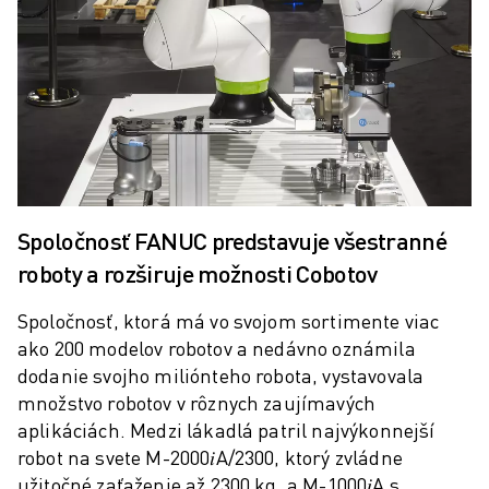
PRIDAJTE SA K NÁM » KARIÉRNY PORTÁL
KONTAKT
KONTAKT
LOKALITY
IMPRESUM
Spoločnosť FANUC predstavuje všestranné
roboty a rozširuje možnosti Cobotov
Spoločnosť, ktorá má vo svojom sortimente viac
ako 200 modelov robotov a nedávno oznámila
dodanie svojho miliónteho robota, vystavovala
množstvo robotov v rôznych zaujímavých
aplikáciách. Medzi lákadlá patril najvýkonnejší
robot na svete M-2000𝑖A/2300, ktorý zvládne
užitočné zaťaženie až 2300 kg, a M-1000𝑖A s