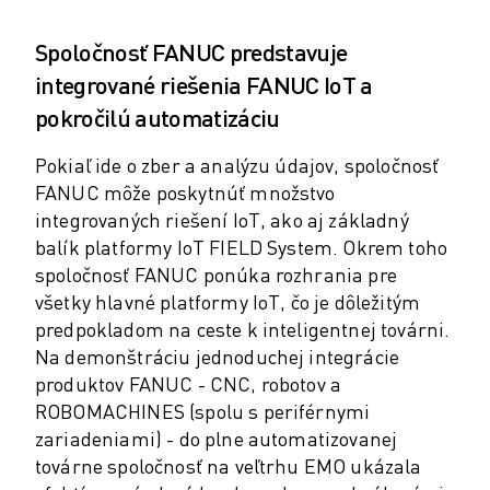
ELEKTRICKÉ VOZIDLÁ
Spoločnosť FANUC predstavuje
ELEKTRONIKA
integrované riešenia FANUC IoT a
POTRAVINY A NÁPOJE
MEDICÍNSKE ODVETVIE
pokročilú automatizáciu
PLASTIKÁRSKY PRIEMYSEL
Pokiaľ ide o zber a analýzu údajov, spoločnosť
SKLADOVANIE, LOGISTIKA, POŠTA A BALÍKY
FANUC môže poskytnúť množstvo
APLIKÁCIE
integrovaných riešení IoT, ako aj základný
VŠETKY APLIKÁCIE
balík platformy IoT FIELD System. Okrem toho
5-OSÉ OBRÁBANIE
spoločnosť FANUC ponúka rozhrania pre
OBLÚKOVÉ ZVÁRANIE
všetky hlavné platformy IoT, čo je dôležitým
MONTÁŽ
predpokladom na ceste k inteligentnej továrni.
CNC BRÚSENIE
Na demonštráciu jednoduchej integrácie
CNC FRÉZOVANIE
produktov FANUC - CNC, robotov a
CNC SÚSTRUŽENIE
ROBOMACHINES (spolu s periférnymi
VYSOKORÝCHLOSTNÉ VŔTANIE A REZANIE ZÁVITOV
zariadeniami) - do plne automatizovanej
VSTREKOVANIE
továrne spoločnosť na veľtrhu EMO ukázala
OBSLUHA STROJA