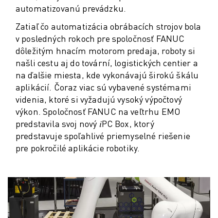
ŠKOLENIA A VZDELÁVANIE
automatizovanú prevádzku.
FANUC AKADÉMIA
Zatiaľ čo automatizácia obrábacích strojov bola
RIEŠENIA PRE PRIEMYSELNÉ ODVETVIA
v posledných rokoch pre spoločnosť FANUC
RIEŠENIA PRE VZDELÁVANIE
dôležitým hnacím motorom predaja, roboty si
WORLDSKILLS & YOUNG TALENTS - SVETOVÉ SKÚSENOSTI & MLADÉ
našli cestu aj do tovární, logistických centier a
VZDELÁVACIE PODUJATIA
na ďalšie miesta, kde vykonávajú širokú škálu
SPRÁVY A MÉDIÁ
aplikácií. Čoraz viac sú vybavené systémami
SPRÁVY A MÉDIÁ
videnia, ktoré si vyžadujú vysoký výpočtový
PODUJATIA
výkon. Spoločnosť FANUC na veľtrhu EMO
VZDELÁVACIE PODUJATIA
predstavila svoj nový 𝑖PC Box, ktorý
O SPOLOČNOSTI FANUC
predstavuje spoľahlivé priemyselné riešenie
O SPOLOČNOSTI FANUC
pre pokročilé aplikácie robotiky.
FANUC V EURÓPE
NAŠE LOKALITY
UDRŽATEĽNOSŤ
KARIÉRA
TVORTE SVOJU BUDÚCNOSŤ SO SPOLOČNOSŤOU FANUC