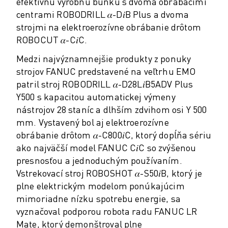
efektívnu výrobnú bunku s dvoma obrábacími
MANIPULÁCIA S MATERIÁLOM
centrami ROBODRILL 𝛼-D𝑖B Plus a dvoma
LAKOVANIE
strojmi na elektroerozívne obrábanie drôtom
PALETIZÁCIA
ROBOCUT 𝛼-C𝑖C.
BODOVÉ ZVÁRANIE
Medzi najvýznamnejšie produkty z ponuky
VIZUÁLNA KONTROLA
strojov FANUC predstavené na veľtrhu EMO
REZANIE DRÔTU ELEKTROEROZÍVNYM OBRÁBANÍM (EDM)
patril stroj ROBODRILL 𝛼-D28L𝑖B5ADV Plus
PRÍPADOVÉ ŠTÚDIE
Y500 s kapacitou automatickej výmeny
ZÁKAZNÍCKY SERVIS
nástrojov 28 staníc a dlhším zdvihom osi Y 500
STAROSTLIVOSŤ O ZÁKAZNÍKOV
mm. Vystavený bol aj elektroerozívne
PLÁNY SPOLOČNOSTI FANUC
obrábanie drôtom 𝛼-C800𝑖C, ktorý dopĺňa sériu
MIESTO A ÚDRŽBA
ako najväčší model FANUC C𝑖C so zvýšenou
VZDIALENÁ TECHNICKÁ PODPORA
presnosťou a jednoduchým používaním.
NÁHRADNÉ DIELY
Vstrekovací stroj ROBOSHOT 𝛼-S50𝑖B, ktorý je
REMANUFACTURING - OPRAVA
plne elektrickým modelom ponúkajúcim
NÁSTROJE DIGITÁLNYCH SLUŽIEB
mimoriadne nízku spotrebu energie, sa
E-SHOP
vyznačoval podporou robota radu FANUC LR
SÚBORY NA SŤAHOVANIE » MYFANUC
Mate, ktorý demonštroval plne