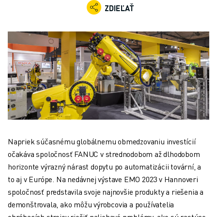
PRIEMYSELNÉ ROBOTY
ZDIEĽAŤ
KOLABORATÍVNE ROBOTY
ROZSAH ROBOTOV
OVLÁDAČE ROBOTOV - CONTROLLERY
PRÍSLUŠENSTVO K ROBOTOM
SOFTVÉR PRE ROBOTY
SIMULAČNÝ SOFTVÉR
ROBOTICKÉ VZDELÁVACIE BUNKY
ROBOTICKÁ AUTOMATIZÁCIA
ROBOTY PRE OBLÚKOVÉ ZVÁRANIE
KĹBOVÉ ROBOTY
Napriek súčasnému globálnemu obmedzovaniu investícií
SÉRIA ARC MATE
očakáva spoločnosť FANUC v strednodobom až dlhodobom
SÉRIA M-900
horizonte výrazný nárast dopytu po automatizácii tovární, a
DELTA ROBOTY
to aj v Európe. Na nedávnej výstave EMO 2023 v Hannoveri
POTRAVINÁRSKE ROBOTY A ROBOTY PRE ČISTÉ PRIESTORY
spoločnosť predstavila svoje najnovšie produkty a riešenia a
LAKOVACIE ROBOTY
demonštrovala, ako môžu výrobcovia a používatelia
PALETIZAČNÉ ROBOTY
obrábacích strojov riešiť naliehavé problémy, ako sú rastúce