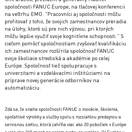
spoločnosti FANUC Europe, na tlačovej konferencii
na veľtrhu EMO. "Pracovníci aj spoločnosti môžu
profitovať z toho, že svojich zamestnancov preradia
na úlohy, ktoré sú pre nich výzvou, pri ktorých
môžu lepšie využiť svoje kognitívne schopnosti." S
cieľom pomôcť spoločnostiam zvyšovať kvalifikáciu
ich zamestnancov rozšírila spoločnosť FANUC
svoje školiace strediská a akadémie po celej
Európe. Spoločnosť tiež spolupracuje s
univerzitami a vzdelávacími inštitúciami na
príprave novej generácie odborníkov na
automatizáciu.
Zdá sa, že snaha spoločnosti FANUC o inovácie, školenia,
spoľahlivé výrobky a služby spolu s rozsiahlou predajnou a
servisnou sieťou, ktorá zahŕňa viac ako 20 pobočiek v Európe
a viac ako 260 miest po celom svete, sa vypláca. "V Európe v