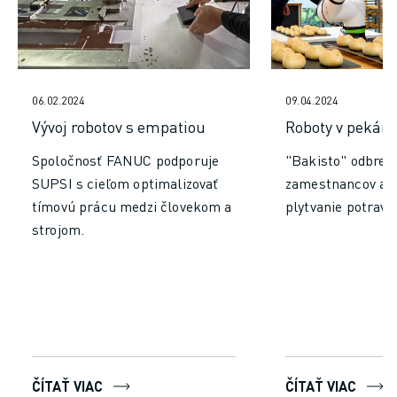
06.02.2024
09.04.2024
Vývoj robotov s empatiou
Roboty v pekárn
Spoločnosť FANUC podporuje
"Bakisto" odbre
SUPSI s cieľom optimalizovať
zamestnancov a z
tímovú prácu medzi človekom a
plytvanie potravi
strojom.
ČÍTAŤ VIAC
ČÍTAŤ VIAC