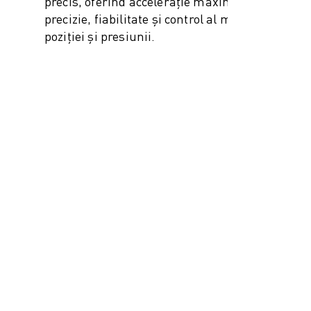
precis, oferind accelerație maximă și
precizie, fiabilitate și control al mișcării,
poziției și presiunii.