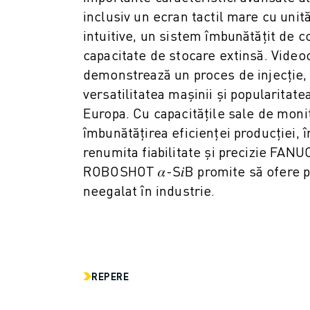
ROBOSHOT COSTUL TOTAL AL DEȚINERII
inclusiv un ecran tactil mare cu unit
MAȘINI DE TĂIERE CU FIR EDM
intuitive, un sistem îmbunătățit de c
ROBOCUT MAȘINI EDM DE TĂIERE CU FIR
capacitate de stocare extinsă. Videoc
HARDWARE ROBOCUT
demonstrează un proces de injecție, 
SOFTWARE ROBOCUT
ROBOCUT MENTENANȚĂ PREVENTIVĂ
versatilitatea mașinii și popularitate
SUSTENABILITATE ROBOCUT
Europa. Cu capacitățile sale de monit
SOLUȚII IIOT
îmbunătățirea eficienței producției,
SOLUȚII SMART FACTORY
renumita fiabilitate și precizie FAN
SOLUȚII SMART FACTORY DE CREȘTEREA EFICIENȚEI PRODUCȚIEI (I
ROBOSHOT 𝛼-S𝑖B promite să ofere 
ÎNREGISTRARE PRODUS » FANUC PORTAL
neegalat în industrie.
STUDII DE CAZ
SOLUȚII
INDUSTRII
TOATE INDUSTRIILE
AERONAUTICĂ
REPERE
INDUSTRIA AUTO
VEHICULE ELECTRICE