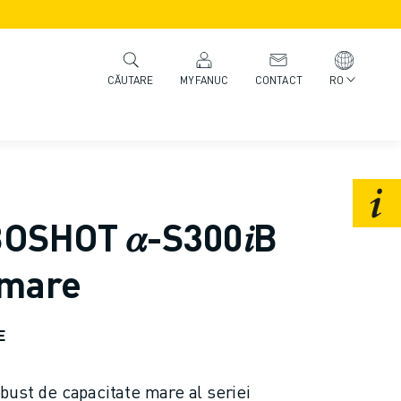
MYFANUC
CONTACT
RO
CĂUTARE
SHOT 𝛼-S300𝑖B
 mare
E
ust de capacitate mare al seriei