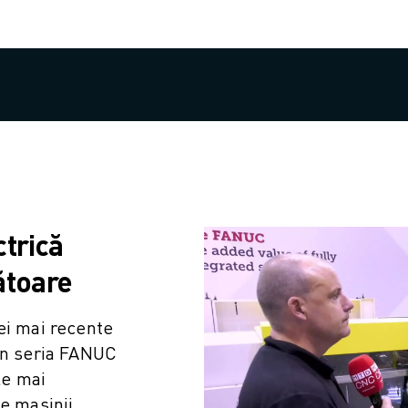
ctrică
tătoare
ei mai recente
din seria FANUC
le mai
e mașinii,