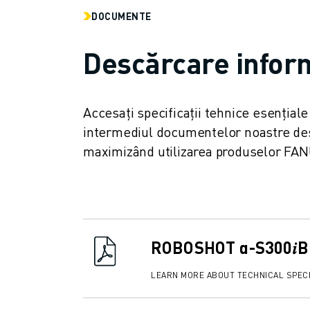
CONTACT
DOCUMENTE
CONTACT
LOCAȚII
Descărcare infor
IMPRINT
Accesați specificații tehnice esențial
intermediul documentelor noastre descă
maximizând utilizarea produselor FA
ROBOSHOT α-S300𝑖B 
LEARN MORE ABOUT TECHNICAL SPECI