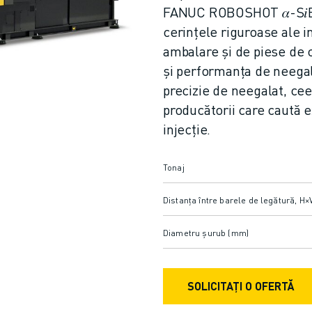
FANUC ROBOSHOT 𝛼-S𝑖B,
cerințele riguroase ale i
ambalare și de piese de 
și performanța de neegal
precizie de neegalat, cee
producătorii care caută e
injecție.
Tonaj
Distanța între barele de legătură, H×
Diametru șurub (mm)
SOLICITAȚI O OFERTĂ