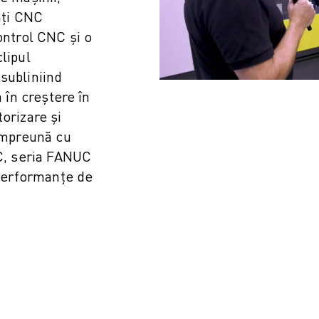
ăți CNC
ontrol CNC și o
lipul
subliniind
a în creștere în
orizare și
 împreună cu
UC, seria FANUC
OT)
performanțe de