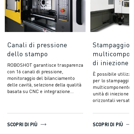
Canali di pressione
Stampaggio
dello stampo
multicompone
di iniezione 
ROBOSHOT garantisce trasparenza
con 16 canali di pressione,
È possibile utiliz
monitoraggio del bilanciamento
per lo stampaggio a
delle cavità, selezione della qualità
multicomponente 
basata su CNC e integrazione
unità di iniezione ve
perfetta. Comunica e si collega a
orizzontali versatili
quals...
integrare. Questa t
stampaggio av...
SCOPRI DI PIÙ
SCOPRI DI PIÙ