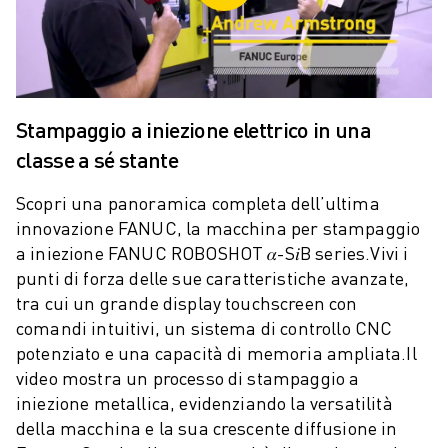
COSTO TOTALE DI PROPRIETÀ ROBOSHOT
MACCHINE PER ELETTROEROSIONE A FILO
ROBOCUT MACCHINE PER ELETTROEROSIONE A FILO
ROBOCUT HARDWARE
SOFTWARE ROBOCUT
Stampaggio a iniezione elettrico in una
MANUTENZIONE PREVENTIVA DI ROBOCUT
classe a sé stante
SOSTENIBILITÀ DI ROBOCUT
SOLUZIONI IIOT
Scopri una panoramica completa dell’ultima
SOLUZIONI PER FABBRICHE INTELLIGENTI
innovazione FANUC, la macchina per stampaggio
SOLUZIONI DI FABBRICA INTELLIGENTI PER AUMENTARE L'EFFICIEN
a iniezione FANUC ROBOSHOT 𝛼-S𝑖B series.
Vivi i
REGISTRAZIONE DEI PRODOTTI " PORTALE FANUC
punti di forza delle sue caratteristiche avanzate,
CASI DI SUCCESSO
tra cui un grande display touchscreen con
SOLUZIONI
comandi intuitivi, un sistema di controllo CNC
SETTORI
potenziato e una capacità di memoria ampliata.
Il
TUTTI I SETTORI
video mostra un processo di stampaggio a
AEROSPAZIALE
iniezione metallica, evidenziando la versatilità
AUTOMOTIVE
della macchina e la sua crescente diffusione in
VEICOLI ELETTRICI