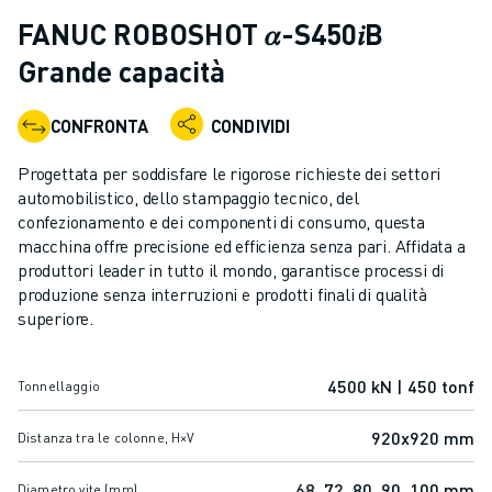
ROBOT INDUSTRIALI
FANUC ROBOSHOT 𝛼-S450𝑖B
GAMMA ROBOTICA
Grande capacità
CONTROLLER PER ROBOT
ACCESSORI PER ROBOT
CONFRONTA
CONDIVIDI
SOFTWARE ROBOTICO
SOFTWARE DI SIMULAZIONE
Progettata per soddisfare le rigorose richieste dei settori
PRODOTTI DI ROBOTICA PER EDUCATION
automobilistico, dello stampaggio tecnico, del
AUTOMAZIONE ROBOTICA
confezionamento e dei componenti di consumo, questa
ROBOT DI SALDATURA AD ARCO
macchina offre precisione ed efficienza senza pari. Affidata a
produttori leader in tutto il mondo, garantisce processi di
ROBOT ANTROPOMORFI
produzione senza interruzioni e prodotti finali di qualità
SERIE ARC MATE
superiore.
SERIE M-900
ROBOT DELTA
ROBOT PER ALIMENTI E CAMERE BIANCHE
4500 kN | 450 tonf
Tonnellaggio
ROBOT PER LA VERNICIATURA
920x920 mm
Distanza tra le colonne, H×V
ROBOT PER LA PALLETTIZZAZIONE
ROBOT SCARA
68, 72, 80, 90, 100 mm
Diametro vite (mm)