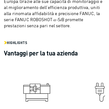
Europa.
Grazie alle sue capacità di monitoraggio e
ELETTRONICA
al miglioramento dell’efficienza produttiva, uniti
FOOD & BEVERAGE
alla rinomata affidabilità e precisione FANUC, la
MEDICALE
serie FANUC ROBOSHOT 𝛼-S𝑖B promette
PLASTICA
prestazioni senza pari nel settore.
MAGAZZINAGGIO, LOGISTICA, SPEDIZIONI E PACCHI
APPLICAZIONI
HIGHLIGHTS
TUTTE LE APPLICAZIONI
MACCHINE A 5 ASSI
Vantaggi per la tua azienda
SALDATURA AD ARCO
ASSEMBLAGGIO
RETTIFICA CNC
FRESATURA CNC
TORNITURA CNC
FORATURA E MASCHIATURA AD ALTA VELOCITÀ
STAMPAGGIO A INIEZIONE
ASSERVIMENTO MACCHINA
MOVIMENTAZIONE DEI MATERIALI