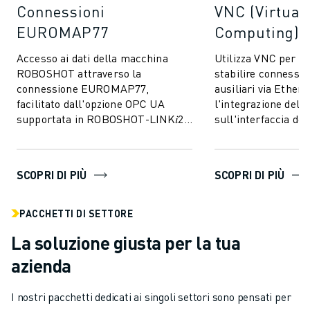
Connessioni
VNC (Virtual
EUROMAP77
Computing)
Accesso ai dati della macchina
Utilizza VNC per 
ROBOSHOT attraverso la
stabilire connession
connessione EUROMAP77,
ausiliari via Ethern
facilitato dall'opzione OPC UA
l'integrazione del
supportata in ROBOSHOT-LINK𝑖2.
sull'interfaccia del
Consente lo scambio di dati di
ROBOSHOT.
monitoraggio della qualità ...
SCOPRI DI PIÙ
SCOPRI DI PIÙ
PACCHETTI DI SETTORE
La soluzione giusta per la tua
azienda
I nostri pacchetti dedicati ai singoli settori sono pensati per