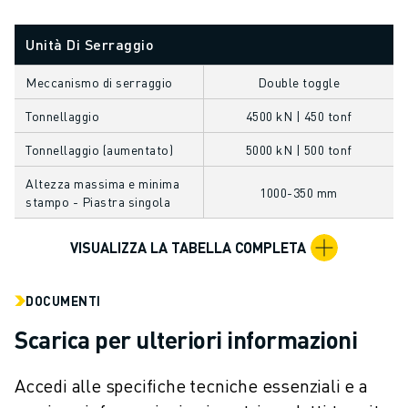
FANUC ACADEMY
SOLUZIONI PER L’INDUSTRIA
Unità Di Serraggio
SOLUZIONI PER EDUCATION
WORLDSKILLS E GIOVANI TALENTI
Meccanismo di serraggio
Double toggle
NOTIZIE E MEDIA
Tonnellaggio
4500 kN | 450 tonf
NOTIZIE E MEDIA
Tonnellaggio (aumentato)
5000 kN | 500 tonf
EVENTI
GIORNATE PORTE APERTE
Altezza massima e minima
1000-350 mm
EVENTI FORMATIVI
stampo - Piastra singola
INFORMAZIONI SU FANUC
INFORMAZIONI SU FANUC
VISUALIZZA LA TABELLA COMPLETA
FANUC IN EUROPA
LE NOSTRE SEDI
DOCUMENTI
SOSTENIBILITÀ
Scarica per ulteriori informazioni
CARRIERA
DAI FORMA AL TUO FUTURO CON FANUC
Accedi alle specifiche tecniche essenziali e a
UNISCITI A NOI " CAREER PORTAL