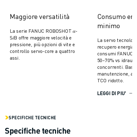
VERNICIATURA
PALLETTIZZAZIONE
Maggiore versatilità
Consumo ene
SALDATURA A PUNTI
minimo
ISPEZIONE VISIVA
La serie FANUC ROBOSHOT 𝛼-
ELETTROEROSIONE A FILO
S𝑖B offre maggiore velocità e
La servo tecnolog
pressione, più opzioni di vite e
CASI DI SUCCESSO
recupero energia r
controllo servo-core a quattro
SERVIZIO CLIENTI
consumi FANUC 
assi.
50–70% vs idrauli
ASSISTENZA CLIENTI
concorrenti. Bass
FANUC PLANS
manutenzione, alta
ASSISTENZA SUL CAMPO E MANUTENZIONE
TCO ridotto.
ASSISTENZA TECNICA REMOTA
RICAMBI
LEGGI DI PIU'
RIGENERAZIONE
STRUMENTI DI SERVICE DIGITALI
E-STORE
SPECIFICHE TECNICHE
CENTRO DOWNLOAD " MYFANUC
Specifiche tecniche
TRAINING & EDUCATION