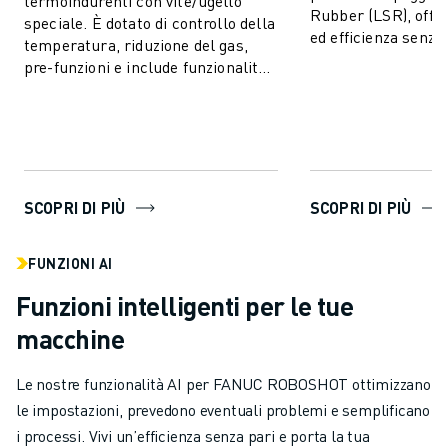
termoindurenti con vite/ugello
Rubber (LSR), offr
speciale. È dotato di controllo della
ed efficienza senza
temperatura, riduzione del gas,
vasta gamma di pro
pre-funzioni e include funzionalità
p...
AI per la stabilità del processo e il
c...
SCOPRI DI PIÙ
SCOPRI DI PIÙ
FUNZIONI AI
Funzioni intelligenti per le tue
macchine
Le nostre funzionalità AI per FANUC ROBOSHOT ottimizzano
le impostazioni, prevedono eventuali problemi e semplificano
i processi. Vivi un’efficienza senza pari e porta la tua