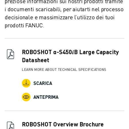
preziose informazioni sui nostri prodotti tramite
CONTATTACI
i documenti scaricabili, per aiutarti nel processo
CONTATTI
FILIALI
decisionale e massimizzare l’utilizzo dei tuoi
NOTE LEGALI
prodotti FANUC.
ROBOSHOT α-S450𝑖B Large Capacity
Datasheet
LEARN MORE ABOUT TECHNICAL SPECIFICATIONS
SCARICA
ANTEPRIMA
ROBOSHOT Overview Brochure