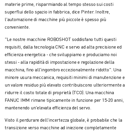
COSTO TOTALE DI PROPRIETÀ ROBOSHOT
materie prime, risparmiando al tempo stesso sui costi
MACCHINE PER ELETTROEROSIONE A FILO
superflui dello spazio in fabbrica, dice Pinter. Inoltre,
ROBOCUT MACCHINE PER ELETTROEROSIONE A FILO
l'automazione di macchine più piccole è spesso più
ROBOCUT HARDWARE
conveniente.
SOFTWARE ROBOCUT
MANUTENZIONE PREVENTIVA DI ROBOCUT
"Le nostre macchine ROBOSHOT soddisfano tutti questi
SOSTENIBILITÀ DI ROBOCUT
requisiti, dalla tecnologia CNC e servo ad alta precisione ed
SOLUZIONI IIOT
efficienza energetica - che sviluppiamo e produciamo noi
SOLUZIONI PER FABBRICHE INTELLIGENTI
stessi - alla rapidità di impostazione e regolazione della
SOLUZIONI DI FABBRICA INTELLIGENTI PER AUMENTARE L'EFFICIEN
macchina, fino all'ingombro eccezionalmente ridotto". Una
REGISTRAZIONE DEI PRODOTTI " PORTALE FANUC
minore usura meccanica, requisiti minimi di manutenzione e
CASI DI SUCCESSO
un valore residuo più elevato contribuiscono ulteriormente a
SOLUZIONI
ridurre il costo totale di proprietà (TCO). Una macchina
SETTORI
FANUC IMM rimane tipicamente in funzione per 15-20 anni,
TUTTI I SETTORI
mantenendo un'elevata efficienza del servo.
AEROSPAZIALE
Visto il perdurare dell'incertezza globale, è probabile che la
AUTOMOTIVE
transizione verso macchine ad iniezione completamente
VEICOLI ELETTRICI