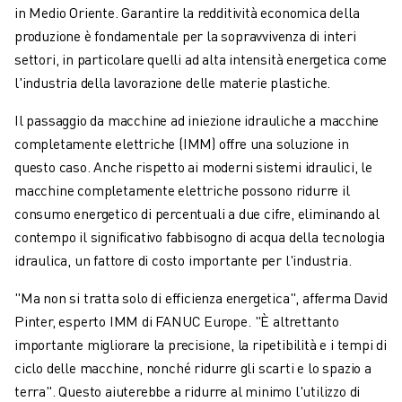
CENTRI DI LAVORAZIONE CNC COMPATTI
in Medio Oriente. Garantire la redditività economica della
TROVA ROBODRILL
produzione è fondamentale per la sopravvivenza di interi
CENTRI DI LAVORAZIONE CNC COMPATTI ROBODRILL
settori, in particolare quelli ad alta intensità energetica come
HARDWARE ROBODRILL
l'industria della lavorazione delle materie plastiche.
SOFTWARE ROBODRILL
Il passaggio da macchine ad iniezione idrauliche a macchine
MANUTENZIONE PREVENTIVA DI ROBODRILL
completamente elettriche (IMM) offre una soluzione in
SOSTENIBILITÀ ROBODRILL
questo caso. Anche rispetto ai moderni sistemi idraulici, le
PACCHETTO ROBOT ROBODRILL
macchine completamente elettriche possono ridurre il
PACCHETTO EDUCATIONAL ROBODRILL
consumo energetico di percentuali a due cifre, eliminando al
MACCHINE ELETTRICHE PER STAMPAGGIO A INIEZIONE
contempo il significativo fabbisogno di acqua della tecnologia
TROVA ROBOSHOT
idraulica, un fattore di costo importante per l'industria.
ROBOSHOT MACCHINE ELETTRICHE PER LO STAMPAGGIO AD INIEZIO
HARDWARE ROBOSHOT
"Ma non si tratta solo di efficienza energetica", afferma David
SOFTWARE ROBOSHOT
Pinter, esperto IMM di FANUC Europe. "È altrettanto
ROBOSHOT SOSTENIBILITÀ
importante migliorare la precisione, la ripetibilità e i tempi di
PACCHETTO ROBOTICA ROBOSHOT
ciclo delle macchine, nonché ridurre gli scarti e lo spazio a
MANUTENZIONE PREVENTIVA DI ROBOSHOT
terra". Questo aiuterebbe a ridurre al minimo l'utilizzo di