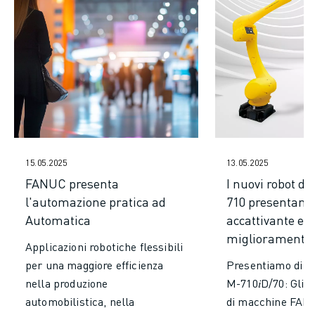
VERNICIATURA
PALLETTIZZAZIONE
SALDATURA A PUNTI
ISPEZIONE VISIVA
ELETTROEROSIONE A FILO
CASI DI SUCCESSO
SERVIZIO CLIENTI
ASSISTENZA CLIENTI
FANUC PLANS
15.05.2025
13.05.2025
ASSISTENZA SUL CAMPO E MANUTENZIONE
FANUC presenta
I nuovi robot de
ASSISTENZA TECNICA REMOTA
l'automazione pratica ad
710 presentano
RICAMBI
Automatica
accattivante e n
RIGENERAZIONE
miglioramenti
Applicazioni robotiche flessibili
STRUMENTI DI SERVICE DIGITALI
per una maggiore efficienza
Presentiamo di M
E-STORE
nella produzione
M-710𝑖D/70: Gli u
CENTRO DOWNLOAD " MYFANUC
automobilistica, nella
di macchine FAN
TRAINING & EDUCATION