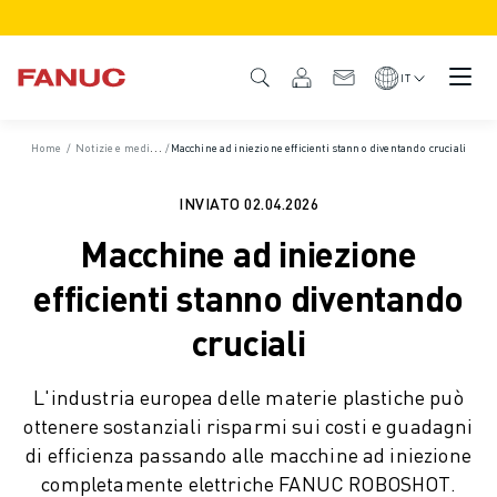
PRODOTTI
DESCRIZIONE DEL PRODOTTO
IT
CNC E AZIONAMENTI
TROVA CNC
Home
/
Notizie e media
/
/
Notizie e comunicati stampa
Macchine ad iniezione efficienti stanno diventando cruciali
/
Notizie
SISTEMI CNC
AZIONAMENTI
INVIATO
02.04.2026
SISTEMA I/O
Macchine ad iniezione
FUNZIONI/OPZIONI DEL CNC
PERSONALIZZAZIONE DEL PRODOTTO
efficienti stanno diventando
SIMULAZIONE - SOLUZIONI DIGITAL TWIN
cruciali
SOSTENIBILITÀ MACCHINE CNC
PRODOTTI EDUCATIONAL CNC
L'industria europea delle materie plastiche può
SOLUZIONI RETROFIT
ottenere sostanziali risparmi sui costi e guadagni
MODELLI CNC AVANZATI
di efficienza passando alle macchine ad iniezione
ROBOT
completamente elettriche FANUC ROBOSHOT.
TROVA ROBOT