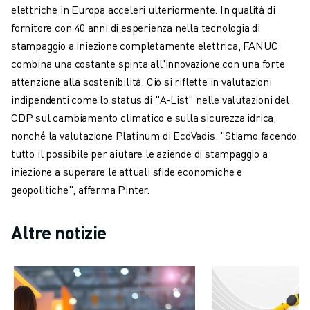
elettriche in Europa acceleri ulteriormente. In qualità di
ELETTRONICA
fornitore con 40 anni di esperienza nella tecnologia di
FOOD & BEVERAGE
stampaggio a iniezione completamente elettrica, FANUC
MEDICALE
combina una costante spinta all'innovazione con una forte
PLASTICA
attenzione alla sostenibilità. Ciò si riflette in valutazioni
MAGAZZINAGGIO, LOGISTICA, SPEDIZIONI E PACCHI
indipendenti come lo status di "A-List" nelle valutazioni del
APPLICAZIONI
CDP sul cambiamento climatico e sulla sicurezza idrica,
TUTTE LE APPLICAZIONI
nonché la valutazione Platinum di EcoVadis. "Stiamo facendo
MACCHINE A 5 ASSI
tutto il possibile per aiutare le aziende di stampaggio a
SALDATURA AD ARCO
iniezione a superare le attuali sfide economiche e
ASSEMBLAGGIO
geopolitiche", afferma Pinter.
RETTIFICA CNC
FRESATURA CNC
Altre notizie
TORNITURA CNC
FORATURA E MASCHIATURA AD ALTA VELOCITÀ
STAMPAGGIO A INIEZIONE
ASSERVIMENTO MACCHINA
MOVIMENTAZIONE DEI MATERIALI