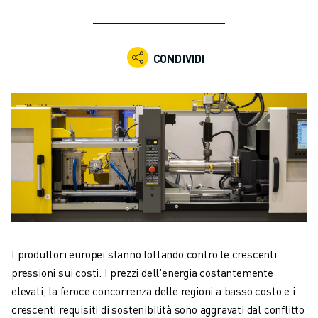
ROBOT INDUSTRIALI
GAMMA ROBOTICA
CONTROLLER PER ROBOT
CONDIVIDI
ACCESSORI PER ROBOT
SOFTWARE ROBOTICO
SOFTWARE DI SIMULAZIONE
PRODOTTI DI ROBOTICA PER EDUCATION
AUTOMAZIONE ROBOTICA
ROBOT DI SALDATURA AD ARCO
ROBOT ANTROPOMORFI
SERIE ARC MATE
SERIE M-900
ROBOT DELTA
ROBOT PER ALIMENTI E CAMERE BIANCHE
I produttori europei stanno lottando contro le crescenti
ROBOT PER LA VERNICIATURA
pressioni sui costi. I prezzi dell'energia costantemente
ROBOT PER LA PALLETTIZZAZIONE
elevati, la feroce concorrenza delle regioni a basso costo e i
ROBOT SCARA
crescenti requisiti di sostenibilità sono aggravati dal conflitto